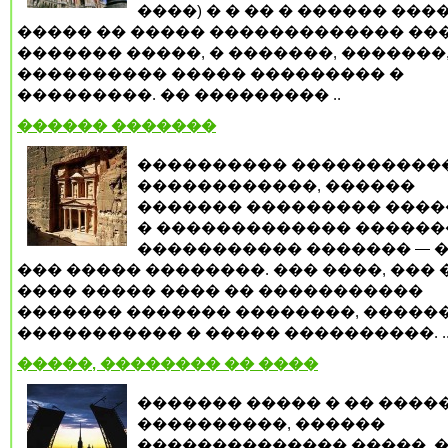
����) � � �� � ������ ���
����� �� ����� ������������� ��
������� �����, � �������, �������
���������� ����� ��������� �
���������. �� ��������� ..
������ �������
���������� ����������
������������, ������
������� ��������� ���
� ������������� �����
����������� ������� — 
��� ����� ��������. ��� ����, ��� 
���� ����� ���� �� �����������
������� ������� ��������, �����
����������� � ����� ����������. .
�����, �������� �� ����
������� ����� � �� ����
����������, ������
�������������� �����, �