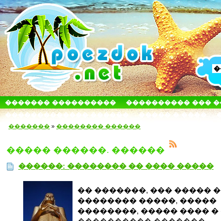
������� ����������
���������� ��� 
������������� ������
����� � ����
�������
»
�������� ������
����� ������. ������
������: �������� �� ���� �����
�� �������, ��� ����� 
�������� �����, �����
��������, ����� ���� �