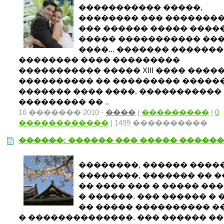
����������� �����,
�������� ��� ��������
��� ������ ����� ����
����� ����������� ��
����... ������� �������
�������� ���� ���������
����������� ����� XIII ���� ����
���������� �� ��������� �����
������� ���� ����. �����������
��������� �� ..
16 ������� 2010 -
����
|
���������
|
0
������������
| 1499 ����������
������: ������ ��� ����� ������
��������, ������ ����
��������, ������� �� 
�� ���� ��� � ����� ��
� ������. ��� ������ � 
�� ����� ���������� ��
� ��������������. ��� ������ �