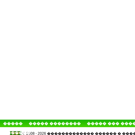
�����
����� ��������
����� ��� ���
�������
© 2008 - 2026 ������������� ������ � 