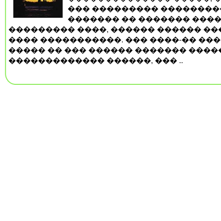
��� ��������� ��������
������� �� ������� ���
��������� ����, ������ ������ ��
���� �����������. ��� ����-�� ��
����� �� ��� ������ ������� ����
������������� ������, ��� ..