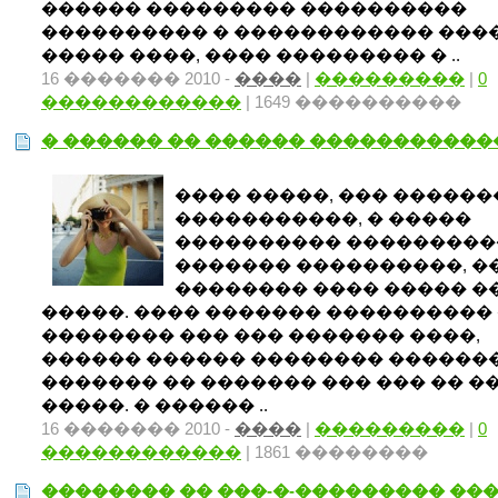
������ ��������� ����������
���������� � ������������ ���
����� ����, ���� ��������� � ..
16 ������� 2010 -
����
|
���������
|
0
������������
| 1649 ����������
� ������ �� ������ �����������
���� �����, ��� ������
�����������, � �����
���������� ���������
������� ����������, �
�������� ���� ����� �
�����. ���� ������� ����������
�������� ��� ��� ������� ����,
������ ������ �������� ������
������� �� ������� ��� ��� �� �
�����. � ������ ..
16 ������� 2010 -
����
|
���������
|
0
������������
| 1861 ��������
�������� �� ���-�-��������� ��