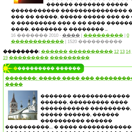
������ ������� �����
����������� ��������������� ��
��� �� �����, ����� ����� ��� ��
� ��������� ��� � �� ���� ������
����, ������� � �������� ..
16 ������� 2010 -
����
|
���������
|
0
������������
| 1520 ����������
��������:
������
����������
12
13
14
19
���������
���������
���������� ������
�������: ����� ���� ��� ��������
����
������� �������������
������, ��������� ����
����������� ���������,
����� ������, ������
���������� ������
����������... � ���� ������������