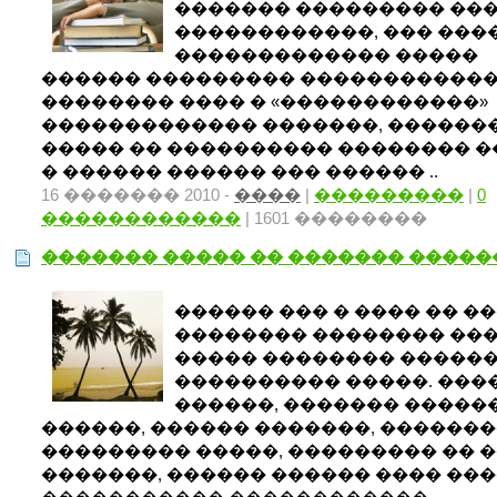
������� ��������� ��
������������, ��� ���
������������� �����
������ ��������� �����������
�������� ���� � «������������»
������������� �������, ������
����� �� ���������� �������� 
� ������ ������ ��� ������ ..
16 ������� 2010 -
����
|
���������
|
0
������������
| 1601 ��������
������� ����� �� ������� ����
������ ��� � ���� �� �
�������� �������� ���
����� �������� �����
���������� �����. ���
������, ������� �����
������, ������ �������, ������
��������� �����, ��������� �� 
�������, ������ ������ ���� ��