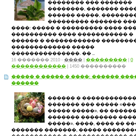
�������� ��� �������
��������, ������� ���
������ �����, ��������
��������� ������� ���
����: ����� � ��������� ���� ��
���������� ���� ����������� �
������ � ������������ �������
������������� �����
���������������. �� ..
16 ������� 2010 -
����
|
���������
|
0
������������
| 1450 ����������
����� � ����� � ����: ������ ��
������
������ � ������������
������� ��� ����� «��
����� �����». �� �����
������� �������� ����
�����». ����, ���� �� �
������� �������, ����� �������