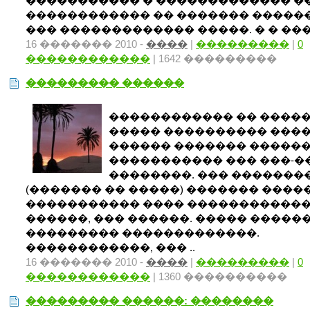
����������� � ������������� ��
������������ �� ������� ������
��� ������������� �����. � � ����
16 ������� 2010 -
����
|
���������
|
0
������������
| 1642 ���������
��������� ������
������������ �� �����
����� ���������� ����
������ ������� ������
����������� ��� ���-�
��������. ��� �������
(������� �� �����) ������� �����
����������� ���� ������������
������, ��� ������. ����� �����
��������� �������������.
������������, ��� ..
16 ������� 2010 -
����
|
���������
|
0
������������
| 1360 ����������
��������� ������: ��������