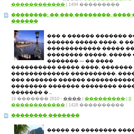
������������
| 1494 ���������
��������: �� ��� ��������, ���� 
������
��� � ������ ������� �
������ ����� ����. � ��
������������ ����� �
�������� �����. �����
������� — �� ����
���������� ����� ����, �������
������������� ����������. ���
��� ������� ������ ����������
�������� ������� �������� ���
������� � ..
16 ������� 2010 -
����
|
���������
|
0
������������
| 1428 ����������
�������� �������
����� �� �������� ���