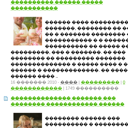
���������� ������ �����
�����������
������ ���� ��������
�������, �������� �� 
�� � ������� �������� 
����������� � � �����
���������� �� ����� �
���������, ��� � �������. �� ���
�������� �� ��������� �������
�������������� � ����� ���� � 
������ � �������������. �� ����
������ ���� ..
16 ������� 2010 -
����
|
���������
|
0
������������
| 1749 ����������
�������������� ������� ���
�������� ������������ ������
�������� ������ ���
���������� � �������