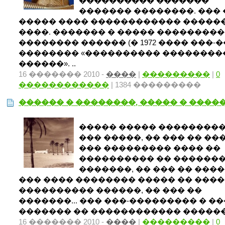
���������� �������
������� ��������. ��� 
����� ���� ������������ �����
����. ������� � ����� ��������
�������� ������ (� 1972 ���� ���-
�������� «���������� ��������
������». ..
16 ������� 2010 -
����
|
���������
|
0
������������
| 1384 ���������
������ � ��������, ����� � ����
����� ����� ���������
��� �����, �� ��� �� ��
��� ��������� ���� ��
���������� �� ������
�������, �� ��� �� ����
��� ���� �������� ����� �� ���
���������� ������, �� ��� ��
�������... ��� ���-��������� � �
������� �� ������������ �������
16 ������� 2010 -
����
|
���������
|
0