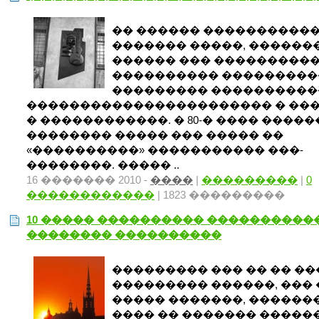
�� ������ ����������
������� �����, ������
������ ��� ���������
���������� ���������
��������� ����������
����������������������� � ��
� ������������. � 80-� ���� ����
�������� ����� ��� ����� ��
«����������» ����������� ���-
��������. ����� ..
16 ������� 2010 -
����
|
���������
|
0
������������
| 1823 ���������
10 ����� ���������� ����������
�������� ����������
��������� ��� �� �� ��
��������� ������, ��� 
����� �������, ������
���� �� ������� �����