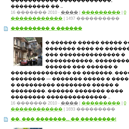
����������� ������������,
��������� �� ..
16 ������� 2010 -
����
|
���������
|
0
������������
| 1497 ����������
��������� � ������
� ������ ����� ����� �
������� ���� �� �����
��� �������������� �
�����������, �������
������ ��� ������ �
�������������� �� �������. ��
�������� — ������� ����� � ���
� ��������� �������� ����� �
��������. ������ ������� ����
�������� �������������� ..
16 ������� 2010 -
����
|
���������
|
0
������������
| 1693 ���������
��, ��� �������... �� ��������!