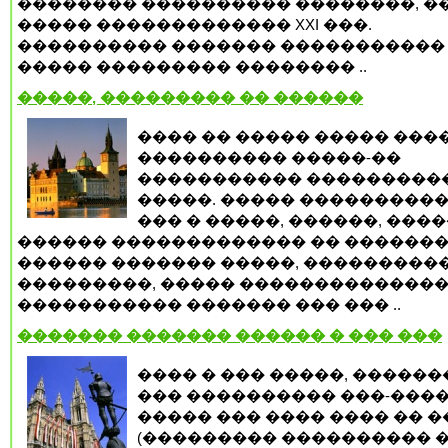
�������� ���������� ��������, �
����� ������������� XXI ���.
���������� ������� �����������
����� ��������� �������� ..
�����, ��������� �� ������
���� �� ����� ����� ����
���������� �����-��
����������� ���������
�����. ����� ����������
��� � �����, ������, ����
������ ������������� �� �������
������ ������� �����, ���������
���������, ����� �������������
����������� ������� ��� ��� ..
������� ������� ������ � ��� ���
���� � ��� �����, �����
��� ���������� ���-����
����� ��� ���� ���� �� 
(��������� ���������� ��