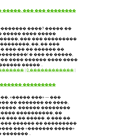
 �����, ��� ��� ��������
������� ����? ����� ��
� ����� ���� �����
�����, ��� ��� ���������
��������, ��, �� ���
� ���-�� �� ������ ��
��������! � ��� �� �����,
�� ���� ������ ���� ����
����� ����� ..
�������
|
0 ������������
|
. ������ ���������
��, «����� ���» — ���
��� �� ������� �� ����,
�����. ������ ��������
���� ����������, ��
� ��� �� �����. � ��� ��
���� ������ �� ���������
���� ��� «������� �����»
������� ..