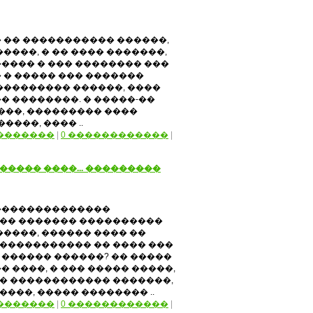
 �� ����������� ������,
�����, � �� ���� �������,
���� � ��� �������� ���
 � ����� ��� �������
��������� ������, ����
� ��������. � �����-��
����, ��������� ����
����, ���� ..
�������
|
0 ������������
|
����� ����... ���������
��������������
�� ������� ����������
�����, ������ ���� ��
� ����������� �� ���� ���
������ ������? �� �����
� ����, � ��� ����� �����,
� ������������ �������,
����, ����� �������� ..
�������
|
0 ������������
|