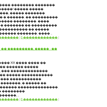
����� �������� �������
�����! ����� �����
���, ����� �������
 � ������. �� ���������
����� ��������. ����
� ������� �� ���������
����������� �� �����
����� �������. ���� ..
�������
|
0 ������������
|
- �� ���������. ����� - ��
��� XIX ���� ���� ��
�� ������ �����
, ��� �������������
�� ����� �����������
���� �����������
�������, � ����� ��
������ ��������������.
� ��������
�����, ..
�������
|
0 ������������
|