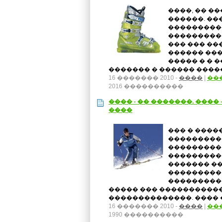
����, �� �
������. ��
���������
����������
��� ��� ��
������ ���
����� � � 
������� � ������ �����
16 ������� 2010 -
����
|
��
2016 ����������
���� - �� �������. ���� 
����
��� � �����
���������
���������
���������
������� �
��������� 
���������
����� ��� ����������
��������������. ���� �
16 ������� 2010 -
����
|
��
1990 ����������