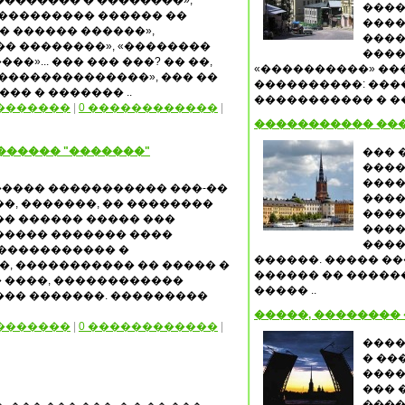
�������� � ��������»,
����
��������� ������ ��
����
 ������ ������»,
����
� ��������», «��������
����
��»... ��� ��� ���? �� ��,
«����������» ��
��������������», ��� ��
����������: ���
��� � ������� ..
����������� � ��
�������
|
0 ������������
|
����������� ���
������� "�������"
��� 
����
����
����� ����������� ���-��
����
��, �������, �� ��������
�����
�� ������ ����� ���
����
����� ������� ����
����
������������ �
������. ����� �
, ����������� �� ����� �
������ �� �����
 ����, ������������
����� ..
��� �������. ���������
�����, �������� 
�������
|
0 ������������
|
����
� ��
����
��� 
����