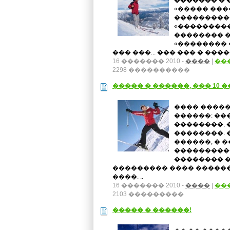
������� � 
«����� ���
����������
«���������
�������� ��
«�������� 
��� ���... ��� ��� � ����
16 ������� 2010 -
����
|
��
2298 ����������
����� � ������, ��� 10 
���� ����
������: ��
��������, 
��������. 
������, � 
����������
�������� �
��������� ���� �����
����. ..
16 ������� 2010 -
����
|
��
2103 ���������
����� � ������!