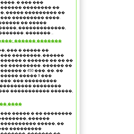
����. � ��� ���
������ �������� ��
�, ����� ��������� ��
��� ��������� ����.
������ �� �����
�����, �������������,
������. ������� ..
���: ������ �������
��, ��� � ����� ��
��� ��������, ������
������ � ������ �� �� ��
�� ���������. ������ ��
����� � 450 ���. ��. ��
����� ����� 9 ���
���: ��� ���������
���������� ��������
��� ����������� ������,
�� ����
��� ����� � �� ��������
��������, ������
���������� �����, ��
��� ���������
�������. ������� ��