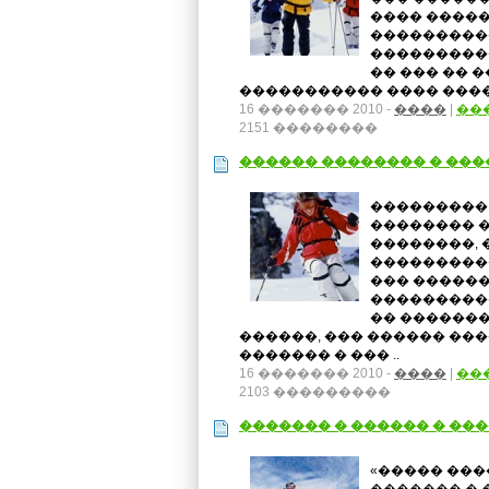
���� �����
����������
����������
�� ��� �� 
����������� ���� �����
16 ������� 2010 -
����
|
��
2151 ��������
������ �������� � ���
���������
�������� �
��������, 
����������
��� ������
���������
�� �������
������, ��� ������ ���
������� � ��� ..
16 ������� 2010 -
����
|
��
2103 ���������
������� � ������ � ���
«����� ���