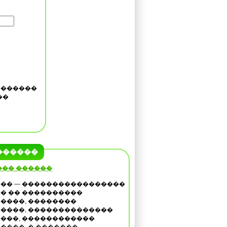
�������
��
������
��� ������
�� — �����������������
� �� ����������
����, ��������
����, ��������������
���, ������������