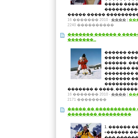
����� ����
����������
����� ����� ����������
16 ������� 2010 -
����
|
��
2240 ����������
������� ������ � ����
�������...
������ ���
����������
������. ��
������� ��
�������� 
������� ��
���������
������� � ����, ������
16 ������� 2010 -
����
|
��
2171 ��������
����� �� ����������� 
�������� ���������
1. ������ �
«������ ��
��� ������