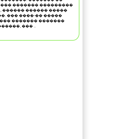
��� ������� ���������
, ������ ������ �����
�. ��� ����-�� �����
���� ������� �������
����, ��� ..