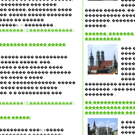
����
�������� ��� ����:
����
� �����, �������� ����
����� ������, �
�. ����� ����� �������
���������� ����
����� �� ������
�������, ������
���», — �������� ..
������ ..
�������
|
0 ������������
|
������: �������
����������
�������� ����� �����
��� 
����
 ����� ���� ���������
��� 
����� �����. ���,
����
���� � ��� ����� ����
�����
�� ���� ������ ������.
����
�� ���� � ����
����
�� � ������������. �����
��������� �����
���� ����� � �����
�������. «��� ��
��. � � ��������� ���
�������� ..
�� ������������
�������
|
0 ������������
|
���������� ����
����������� ��
��� �����!
� ��
����
�������� ���», «�����
����