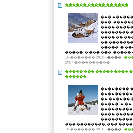
������ ����� �� ����
��� ������
���, �����
���� �����
�������� �
���� �� ��
�� �������
�����, � �
�����. � ��� ���, ����� �
16 ������� 2010 -
����
|
��
2087 ����������
����� ��� ����� ���� �
������
�������� 
���������
�� ������ 
�����: � �
��������� 
���� �����
���������
��� ��������, ��� ����
16 ������� 2010 -
����
|
��