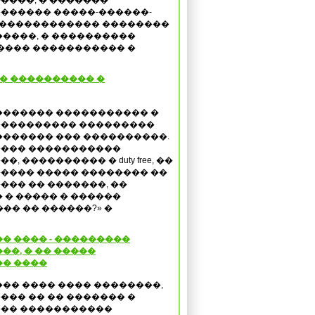
����, � �������
������ �����-������-
������������� ��������
����, � ����������
���� ����������� �
 � ���������� �
������� ����������� �
��������� ���������
������� ��� ����������.
��� �����������
�, ���������� � duty free, ��
���� ����� �������� ��
��� �� �������, ��
 � ����� � ������
��� �� ������?» �
� ���� - ���������
��, � �� �����
�� ����
��� ���� ���� ��������,
��� �� �� ������� �
�� �����������