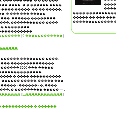
, ��� ��� ���, � � �� ���
����
�� ����. � � ������ ����.
����
 � ���� �����. �� �� �����,
���� ����������
�, � ��� ��� �����
����� �� ��� ��
���. ������ ��������
������������� ��
���, ����������� ����
� ��������,
���������� ..
�������
|
0 ������������
|
�������
������ �������� ����.
 ��� ��������������
������ 3000 ��� �����,
 ��������������
���� � ���� ����������
 ������ �����. ����� ���
����� «������» �, ����
��, � ��������� ����� — ..
�������
|
0 ������������
|
 ���������� � ������