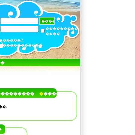
���������
����
������?
������������
��
���������
�����
��.
�