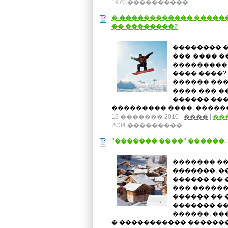
1970 ����������
� ������������ ������
�� ��������?
�������� �
���-���� �
���������
���� ����? 
������ ���
���� ��� �
������ ���
��������� ����, ������
16 ������� 2010 -
����
|
��
2034 ���������
"������� ����" ������
������� ��
�������, �
������ �� 
��� ������
������ �� �
������� �
������, ��
� ����������� ������� 