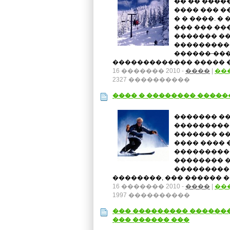
�� �� �����
���� ��� ��
� � ����. �
��� ��� ���
������� ��
���������
������-���
������������� ����� �
16 ������� 2010 -
����
|
��
2327 ����������
���� � �������� ����
������� ��
���������
������� ��
���� ����
���������
�������� �
��������� 
��������, ��� ������ ��
16 ������� 2010 -
����
|
��
1997 ����������
��� ��������� �������
��� ������ ���