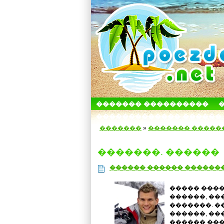
������� ����������
������������� ������
�������
»
������� �����
�������. ������
������ ������ ������� 
����� ����
������, ��
�������. �
������, ��
������ ���