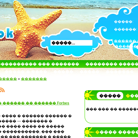
�����:
������:
������ 
������
���������� ��� �������
�������� ����
����� � ����
�����
�����
�������
�����
»
�������
�����
��
������ �� ������ Forbes
��� ��� �� �����
 ���� � ������ ������ �
����� — ������� �
�� ���� ���� �� �����
� ����������, ��� ���
����� ����
�� ��� ������� � �����