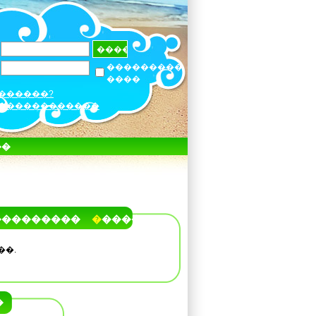
���������
����
������?
������������
��
���������
�����
��.
�