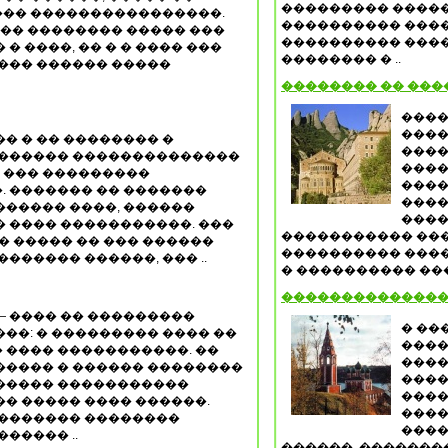
��������� �����
�� ����������������.
���������� ����
��� �������� ����� ���
���������� �����
� ����, �� � � ���� ���
�������� � ..
��� ������ �����
�������� �� ��
����
����
� � �� �������� �
����
 ������ ��������������
����
� ��� ���������
����
. ������� �� �������
����
������ ����, ������
����
 ���� �����������. ���
����������� ���
� ����� �� ��� ������
���������� ����
����� ������, ��� ..
� ���������� ���
��������������
— ���� �� ���������
� ��
��: � ��������� ���� ��
����
 ���� �����������. ��
����
����� � ������ ��������
����
����� �����������
����
� ����� ���� ������.
����
�������� ��������
����
����� ..
������. ��������