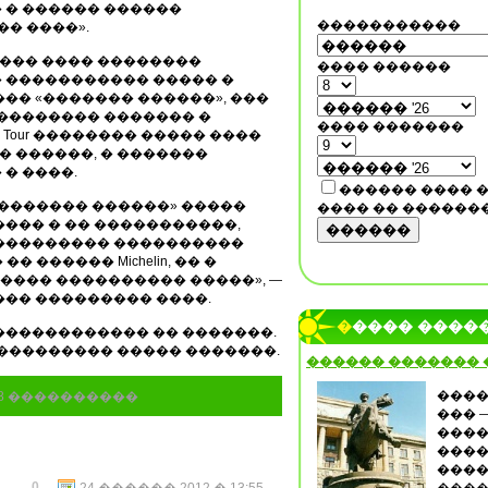
 � ������ ������
�����������
� ����».
���� ���� ��������
���� ������
 ����������� ����� �
�� «������� ������», ���
��������� ������� �
���� �������
Food Tour �������� ����� ����
� ������, � �������
� ����.
������ ���� 
������� ������» �����
���� �� ������
��� � �� �����������,
������
���������� ����������
 ������ Michelin, �� �
����� ���������� �����», —
��� ��������� ����.
����� ����
������������ �� �������.
���������� ����� �������.
������ �������
����
88 ����������
��� 
����
����
����
0