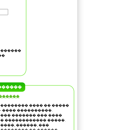
�������
��
������
 ������
�������� ���� �� �����
— ���� ����������.
��� ������� ��� ����
� ������������ �����.
����, ������, ���