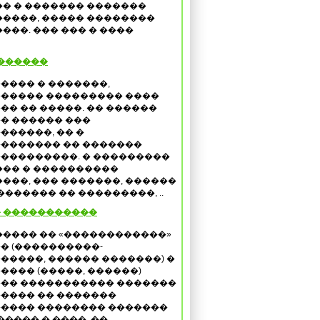
� � ������� �������
����, ����� ��������
��. ��� ��� � ����
�������
���� � �������,
����� ��������� ����
�� �� �����. �� ������
� ������ ���
������, �� �
������� �� �������
���������. � ���������
�� � ����������
���, ��� �������, ������
������ �� ���������, ..
 �����������
����� �� «������������»
� (����������-
�����, ������ �������) �
���� (�����, ������)
�� ����������� �������
���� �� �������
���� �������� �������
���� � ����, ��