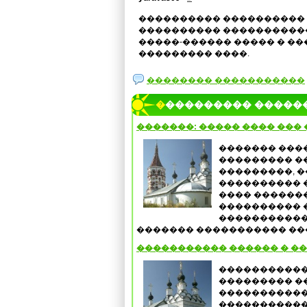
���������� ����������
���������� �����������.
�����-������ ����� � �
��������� ����.
�������� �����������
���������� �����
�������: ����� ���� ���
������� ���
��������� �
���������, �
���������� �
���� ������
���������� �
������������
������� ����������� ���
����������� ������ � �
�����������
��������� �
�����������
�����������