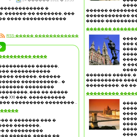
24 ������ 2012 � 13:55
����
����
 ������������ �
������ �������
 ������-�� �������, ���
������������ ��
��� ���� ������������
�����-�����������
������� �������
RSS-����� ������������
����
��� 
�
����
����
 ��������� ����
����
� ��
���������� ������,
����
��� �����������
������� �����, �
���� ������, ������
���������� ����
����� ����������... �
���������. �� ��
������� ��������
�������, ��� �� �����
��������� ����
� XXI ���. ����������
�� ��������� �������� ..
����
����
������
����
����
�� � ������� ��� �
����
���� �������,
����
� � ���������
����
�� ������, ����� ��