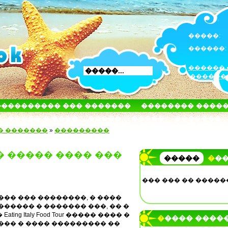
�����:
������:
������ 
������
���������� ��� �������
�������� ����
����� � ����
�����
�����
�������
� �������
»
���������
� ����� ���� ���
�����
��
��� ��� �� �����
��� ��� ��������, � ����
����� � ������� ���, �� �
g Italy Food Tour ����� ���� �
����� ����
��� � ���� ��������� ��