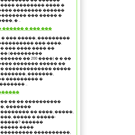
�������� �� ������
���� �������� ���� �
���� �������� ������
������� ��� ����� �
�, � ..
 ������ � ��� ���
 � ��� �����, ���������
���������� ���-����.
� ��� ���� ���� ��
�� (���������
������ �� 200 ����) � � ��
���� ������� ����� ��
� ������������� �����
 �������, �������,
� ��������� �
������� ..
������
�� �� �� ����������
�, �������
�������� �� ����, �����,
���, ����� � �����-
�����? ������
����� ����
��������� ����������,