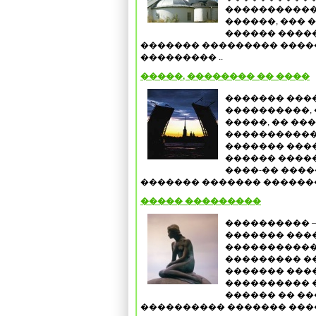
�����������
������, ��� 
������ ����� 
������� ��������� ����
��������� ..
�����, �������� �� ����
������� ����
����������,
�����, �� ��
�����������
������� ���
������ �����
����-�� ����
������� ������� ��������
����� ���������
���������� 
������� ����
�����������
��������� �
������� ���
���������� �
������ �� �
���������� ������� ����