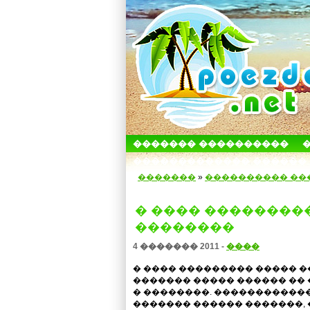
������� ����������
������������� ������
�������
»
���������� ��
� ���� ��������
��������
4 ������� 2011 -
����
� ���� ��������� ����� �
������� ����� ������ �� �
� ��������. ������������ Eatin
������� ������ �������, 