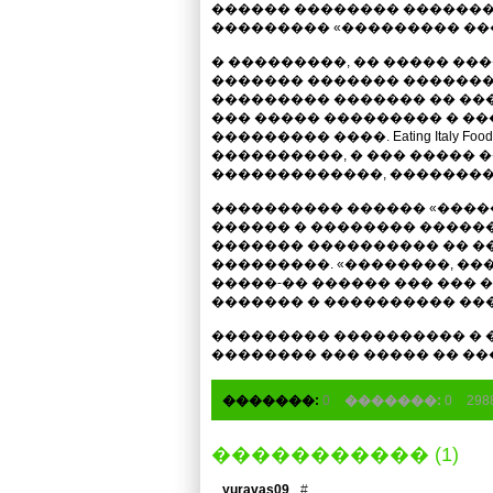
������ �������� �������
��������� «��������� ���
� ���������, �� ����� ��
������� ������� �������
��������� ������� �� ���
��� ����� ��������� � �
��������� ����. Eating Italy 
����������, � ��� ����� �
�������������, �������� 
���������� ������ «����
������ � �������� ������
������� ���������� �� 
���������. «��������, ��� ��
�����-�� ������ ��� ��� 
������� � ���������� ��
��������� ���������� � 
�������� ��� ����� �� �
�������:
0
�������:
0
29
����������� (1)
yuravas09
#