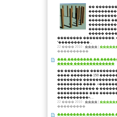
�� �������
���������
���������
������� ��
���������
���������
����� ����
�������� ����������, 
"���������� ..
22 ���� 2010 -
����
|
�����
����������
��� �������� �� �����
����� �������������
�� �������� ����������
���� ������� 150 �����
�������� �����������
�������� ����. «�����
������������ � �����
���������� ��� �����
����������», ..
22 ���� 2010 -
����
|
�����
���������
��������� ��������� 