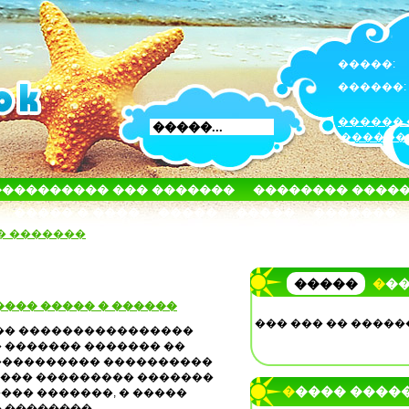
�����:
������:
������ 
������
���������� ��� �������
�������� ����
����� � ����
�����
�����
�������
� �������
�����
��
��� ����� � ������
��� ��� �� �����
��� ����������������
 ������� ������� ��
���������� ����������
���� ��������� �������
����� ����
���� �������, � �����
 ��������