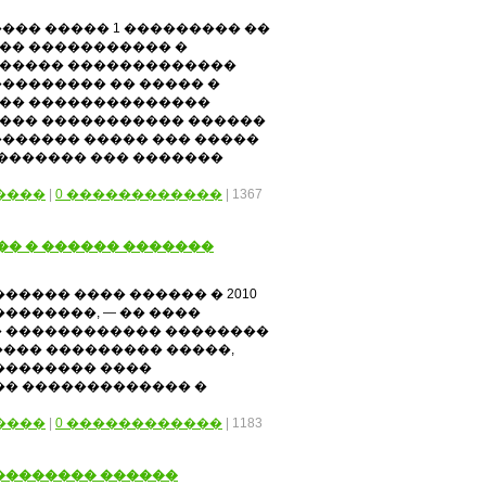
��� ����� 1 ��������� ��
�� ����������� �
����� �������������
�������� �� ����� �
�� ��������������
��� ����������� ������
������ ����� ��� �����
������� ��� �������
����
|
0 ������������
| 1367
�� � ������ �������
���� ���� ������ � 2010
��������, — �� ����
 ������������ ��������
���� ��������� �����,
�������� ����
�� ������������� �
����
|
0 ������������
| 1183
�������� ������