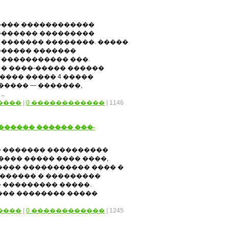
���� ������������
������� ���������
 ������� ��������. �����
������ �������
 ����������� ���.
� ����-����� ������
��� ����� 4 �����
����� — �������,
.
����
|
0 ������������
| 1146
������ ������ ���-
 ������� ����������
���� ����� ���� ����,
���� ����������� ���� �
 ������ � ���������
 ��������� �����.
��� �������� �����
����
|
0 ������������
| 1245