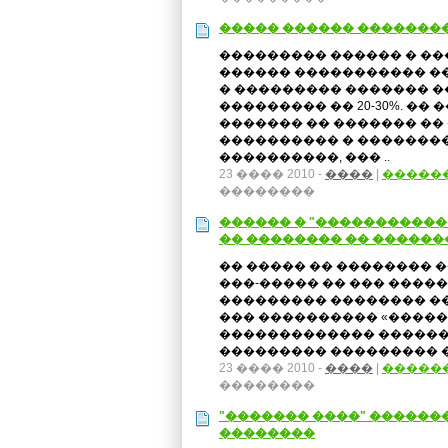
����� ������ ��������
��������� ������ � �
������ ����������� �� 
� ��������� ������� 
��������� �� 20-30%. ��
������� �� ������� ��
���������� � ��������
����������, ��� ..
23 ���� 2010 -
����
|
�����
��������
������ � "����������
�� �������� �� ������
�� ����� �� �������� 
���-����� �� ��� ����
��������� �������� ��
��� ���������� «�����
������������� ������
��������� ��������� ��
23 ���� 2010 -
����
|
�����
��������
"������� ����" ������
��������