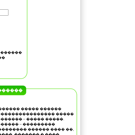
�������
��
������
������ ����� ������
���������������� �����
������ – ����� �����.
����� – ���������
�������� ������ ���� ��,
����, ������� � ����