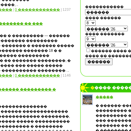
��, ..
�����������
����
|
0 ������������
| 1237
���� ������
������� �� ���
���� �������
� � ��������� — ������
�������� ���������
 ������� � ������� �����
������� ������� 18 � �
������ ���� 
� ����� ���������
���� �� ������
 �� ������� ��������, �
������
������ ��� ����� �����
���������� ��������. ..
����
|
0 ������������
| 1146
����� ����
������ ��������� �
�����
� ������-��
 ��������������
��������� 
 ������ �������������
��������� �
0 ������������ ��������,
��� �������
����� ����� ����������
������� �� 
��������� � ��������
� �������� 