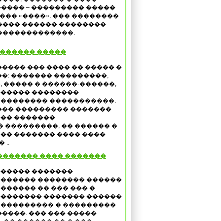
���� – ��������� �����
���� «����». ��� ��������
���� ������ ��������
��������������.
 ������ �����
����� ��� ���� �� ����� �
��: ������� ���������,
, ����� � ������-������,
����� ��������
�������� �����������.
��� ��������� �������
�� �������
 ���������, �� ������ �
 �� ������� ���� ����
 ..
 ������� ���� �������
����� �������
������ �������� ������
 ������� �� ��� ��� �
������� ������� ������
��������� � ���������
�����. ��� ��� �����