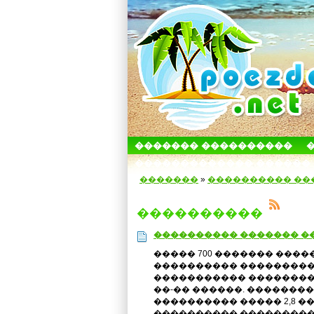
������� ����������
������������� ������
�������
»
���������� ��
����������
���������� ������� ��
����� 700 ������� ���
���������� ���������
����������� �������
��-�� ������. �������
���������� ����� 2,8 �
���������� ���������