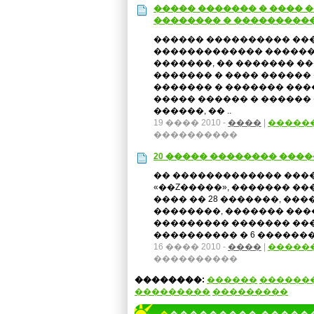
����� ������� � ���� 
�������� � ���������
������ ���������� ��
������������� �����
�������, �� ������� �
������� � ���� ������ 
������� � ������� ���
����� ������ � ������
������, �� ..
19 ���� 2010 -
����
|
�����
����������
20 ����� �������� �����
�� ������������� ����
«��Z�����», ������� ���
���� �� 28 �������, ���
��������, ������� ��
��������� ������� ��
���������� � 6 ������� �
16 ���� 2010 -
����
|
�����
����������
��������:
������
������
���������
���������