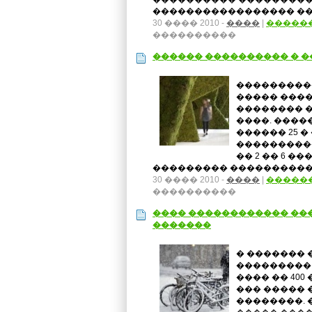
����������������� ����
30 ���� 2010 -
����
|
�����
����������
������ ���������� � �
����������
����� ���
�������� �
����. ����
������ 25 
����������
�� 2 �� 6 �
��������� ���������� 
30 ���� 2010 -
����
|
�����
����������
���� ������������ ��
�������
� �������
���������
���� �� 40
��� ����� 
��������. 