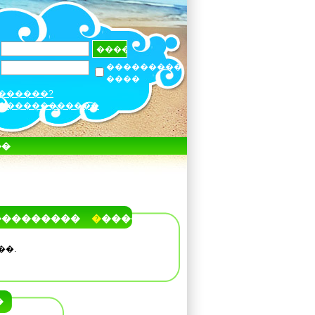
���������
����
������?
������������
��
���������
�����
��.
�