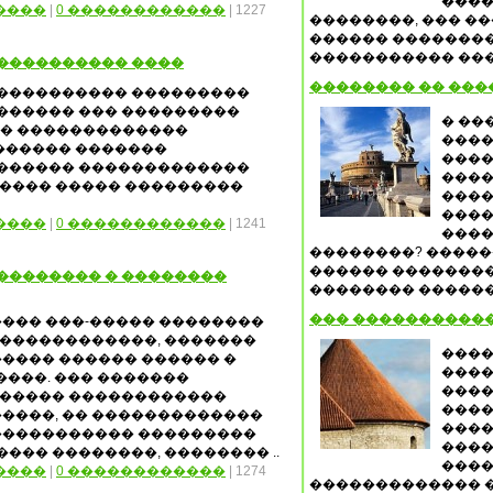
����
����
|
0 ������������
| 1227
��������, ��� �
������ ��������
����������� ���
����������� ����
�������� �� ���
����������� ���������
������ ��� ���������
� ��
�� �������������
����
������ �������
����
������� �������������
����
����� ����� ���������
����
����
����
|
0 ������������
| 1241
����
��������? �����
������ ��������
�������� � ��������
�������� �������
��� �����������
���� ���-����� ��������
������������, �������
����
���� ������ ������ �
����
����. ��� �������
����
����� ������������
����
����, �� �������������
����
����������� ���������
����
���� ��������, �������� ..
����
����
|
0 ������������
| 1274
������������� �