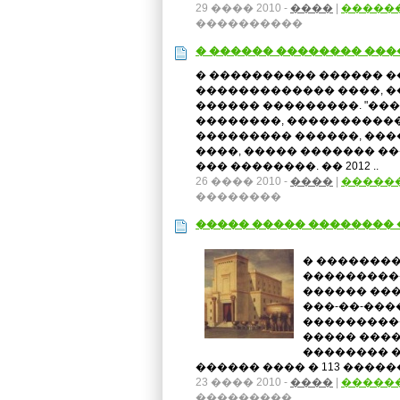
29 ���� 2010 -
����
|
�����
����������
� ������ �������� ��
� ���������� ������ 
������������� ����, �
������ ���������. "��
��������, ����������
��������� ������, ��
����, ����� ������� �
��� ��������. �� 2012 ..
26 ���� 2010 -
����
|
�����
��������
����� ����� �������� 
� �������
���������
������ ���
���-��-���
���������
����� ����
�������� 
������ ���� � 113 �����
23 ���� 2010 -
����
|
�����
���������