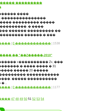
������ ���������
�
������ ����
� ���������������
����� ��������� �����
���������. � ����
��� ������ ��������� ��
 �������� ������.� ���
����
|
0 ������������
| 1538
��� �� "��Z�����-2010"
����� «���������� Z», ���
������ � ���� ���� � 31
����� ����� 20 �����
���������� �����������
����. ����� ����������
 ..
����
|
0 ������������
| 1177
����
47
48
49
50
51
52
53
54