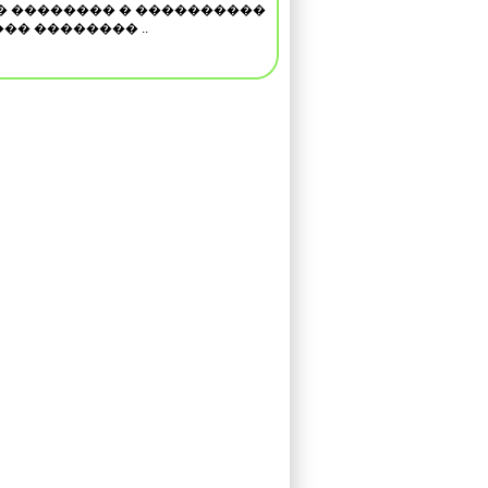
� �������� � ����������
�� �������� ..