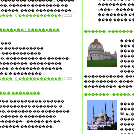
���� ��� ������� 6 �����
�������� ��
�. ������ �������� ��
«���» - ����
����. ���� ���������� ..
�� ������ �
����
|
0 ������������
| 1112
���� ���� 
������� 1,8 ��������
������: �������
� ��
����
��� 
� �����������
����
 �����������
����
, ��������� �� ������.
����
��������, ���������
��� 
��, � ������� ������
����
.� � �������� ..
�����������. ���
����
|
0 ������������
| 1102
��� ������, ����
���������, ���� �
�� � ��������
������� - �����,
��� ��������� ������
����
��������� �������. �
����
�, ������� �� ��������
90-�,
 ������ � ���������
����
������». ����� �� ��
����
������ ���������,
� ��