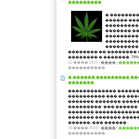
���������
� �������
������ ��
���������
������� �
���������
��������� 
����������
�������� �� �������� 
�������� � �������. 70% .
21 ���� 2010 -
����
|
�����
����������
� ������ ��������� ��
�������
������������� ������
���������� ��� �� ���
������� ������� ����
���������. ��� ������
������� ������������
������� ������� ����
������, ��� ������ ..
19 ���� 2010 -
����
|
�����
����������