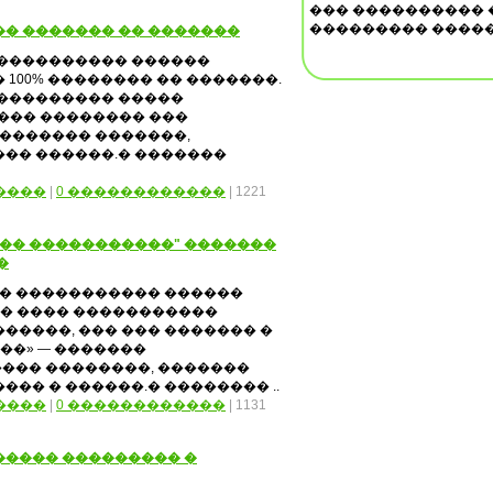
��� ���������� 
��������� �����
� ������� �� �������
����������� ������
100% �������� �� �������.
���������� �����
 ���� �������� ���
 ������� �������,
�� ������.� �������
����
|
0 ������������
| 1221
��� �����������" �������
�
�� ����������� ������
�� ���� �����������
�����, ��� ��� ������� �
��» — �������
��� ��������, �������
�� � ������.� �������� ..
����
|
0 ������������
| 1131
����� ��������� �