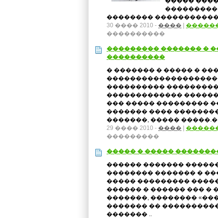
����� ����
����������
�������� ������������
30 ���� 2010 -
����
|
�����
����������
��������� ������� � �
����������
� ������� � ����� � ��
�������������������
���������� ���������
������������� �������
��� ����� ��������� �
������� ���� ��������
�������, ����� �����.��
29 ���� 2010 -
����
|
�����
���������
����� � ����� �������
������ ������� �����
�������� ������� � ��
����� ��������� �����
������ � ������ ��� �
�������, �������� «���
������� �� ���������
������� ..