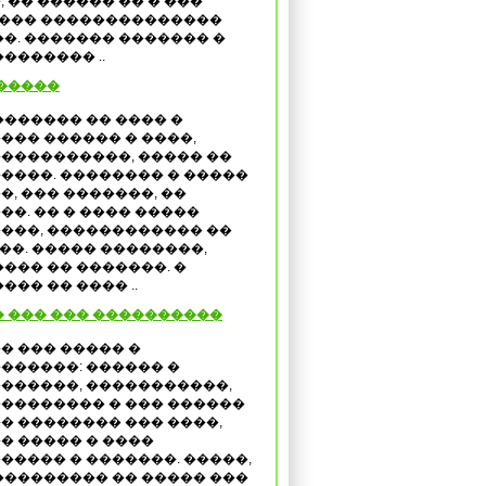
, �� ������ �� � ���
���� ��������������
�. ������� ������� �
������� ..
�����
������� �� ���� �
��� ������ � ����,
����������, ����� ��
����. �������� � �����
�, ��� �������, ��
��. �� � ���� �����
���, ������������ ��
��. ����� ��������,
��� �� �������. �
�� �� ���� ..
 ��� ��� ����������
� ��� ����� �
������: ������ �
������, �����������,
�������� � ��� ������
� �������� ��� ����,
� ����� � ����
����� � �������. �����,
�������� �� ����� ���