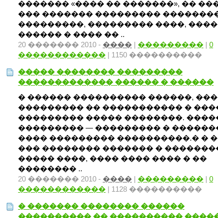
������� «���� �� �������», �� ��
��� ������� ��������� �������
���������, ��������� ����, ���
������ � ���� �� ..
20 ������� 2010 -
����
|
���������
|
0
������������
| 1150 ����������
����� �������� ���������
������������� ������ � ������
� ������ ���������� ������, ��
��������� �� ����������� � ���
��������� ����� ��������. ����
��������� — ��������� � �����
���� ��������� ����������.� � 
��� �������� ������� � ��������
����� ����, ���� ���� ���� � ��
�������� ..
20 ������� 2010 -
����
|
���������
|
0
������������
| 1128 ����������
� ������� �������� ������
���������� �� ���������� ����