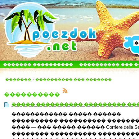
������� ����������
���������� ��� 
������������� ������
����� � ����
�������
»
���������� ��� �������
����������
����� ���������� ��������� ��
������������ ����� ������
���������� ���������� ������
���� — ��� ����� ������ Corriere della Se
�������� ���������� ���������