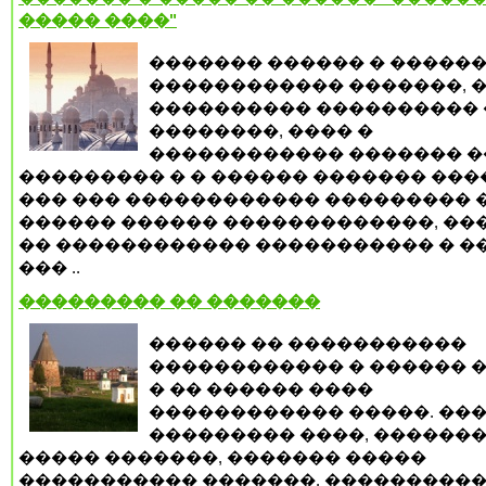
����� ����"
������� ������ � �����
������������ �������, 
���������� ���������� 
��������, ���� �
������������ ������� �
��������� � � ������ ������� ����
��� ��� ������������ ��������� �
������ ������ �������������, ��
�� ������������ ����������� � ��
��� ..
��������� �� �������
������ �� �����������
������������ � ������ �
� �� ������ ����
������������ �����. ��
��������� ����, �������
����� �������, ������� �����
����������� �������. ���������