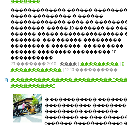
�������
������������� ������ ��������
����� ��������� � ������
������������� ���� �� �������
��������. ����� 10 ������� �� ��
������ ����� ��������������� 
�������, ��� ������ ���������
�������� � �������. �� ��� ����
������ �������� ��������� 10
���������� ..
23 ������� 2010 -
����
|
���������
|
0
������������
| 1240 ����������
� �������� ����� ��������� "��
����������"
� ����������� ������
����������� ��������
��������� ��������
�������� �� ��� �����
«������ �����������».�1