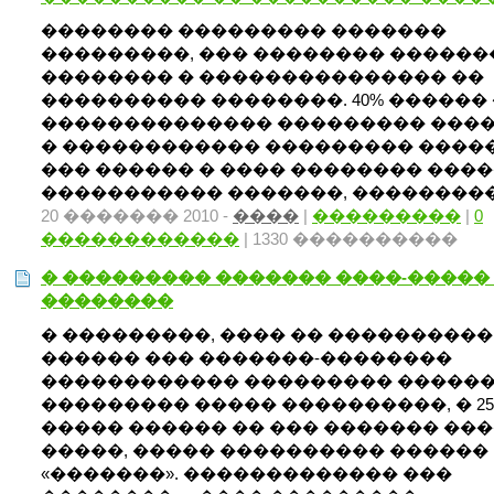
�������� ��������� �������
���������, ��� �������� �����
�������� � ��������������� ��
���������� ��������. 40% ������
�������������� ��������� ���
� ������������ ��������� �����
��� ������ � ���� �������� ���
����������� �������, ����������
20 ������� 2010 -
����
|
���������
|
0
������������
| 1330 ����������
� ��������� ������� ����-�����
��������
� ���������, ���� �� ����������
������ ��� �������-��������
������������ ��������� �����
��������� ����� ����������, � 25
����� ������ �� ��� ������� ���
�����, ����� ���������� ������
«�������». ������������� ���