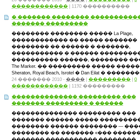
������������
| 1170 ����������
� ������� �������� ����������
������� ���������
�������� �������� ����� La Plage,
������������ �� ����� �������
�������� �� ������ � �������,
����������� � ������ ��������
���������� ������, �������� �
The Marker. �� ��������� ����� ����
Sheraton, Royal Beach, Isrotel � Dan Eilat � �����
24 ������� 2010 -
����
|
���������
|
0
������������
| 1192 ���������
�������������� ��������� ���
������� ��������� � ������
�������������� ��������� ���
������� ������ ����� ���������
�������� ������ �������� — ���
�������� �� ������� «��� ������
������� ����������� ��������