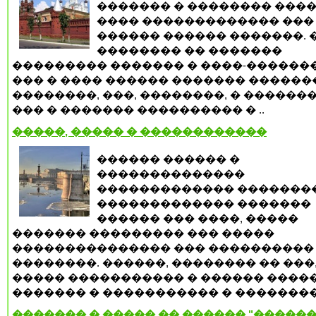
������� � �������� ����
���� ������������� ���
������ ������ �������. 
�������� �� �������
��������� ������� � ����-�������
��� � ���� ������ ������� ������
��������, ���, ��������, � ������
��� � ������� ���������� � ..
�����, ����� � ������������
������ ������ �
��������������
������������� �������
������������� �������
������ ��� ����, �����
������� ��������� ��� �����
��������������� ��� ����������
��������. ������, �������� �� ���,
����� ����������� � ������ �����
������� � ����������� � �������� 
������� � ����� �� ������ "������