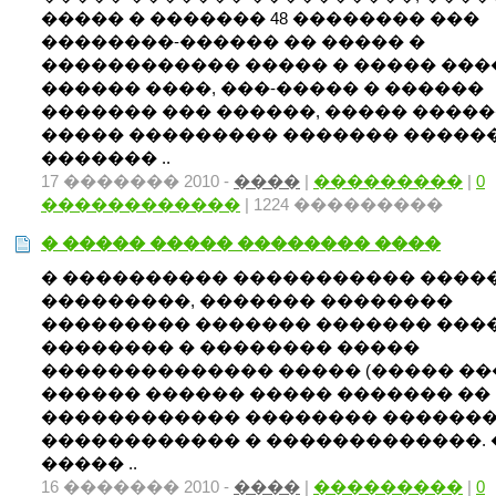
����� � ������� 48 �������� ���
��������-������ �� ����� �
������������ ����� � ����� ���
������ ����, ���-����� � ������
������� ��� ������, ����� �����
����� ��������� ������� ������
������� ..
17 ������� 2010 -
����
|
���������
|
0
������������
| 1224 ���������
� ����� ����� �������� ����
� ���������� ����������� ����
���������, ������� ��������
��������� ������� ������� ���
�������� � �������� �����
�������������� ����� (����� ���
������ ������ ����� ������� ��
������������ �������� �������
������������ � �������������.
����� ..
16 ������� 2010 -
����
|
���������
|
0