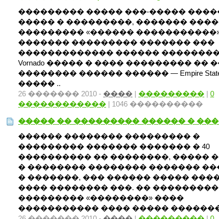
��������� ����� ���-����� ���
����� � ���������, ������� ���
��������� «������ �����������»
������� ��������� ������� ���
������������� ������ �������
Vornado ����� � ���� ��������� �� 
�������� ������ ������ — Empire State Bu
����� ..
26 ������� 2010 -
����
|
���������
|
0
������������
| 1046 ����������
����� �� ��������� ������ � ��
������ �������� ��������� �
��������� ������� ������� � 40
���������� �� ��������, ����� 
� �������� �������� ������� �
� �������, ��� ������ ����� ���
���� �������� ���. �� ���������
��������� «��������» ����
����������� ���� ����� ��������
26 ������� 2010 -
����
|
���������
|
0