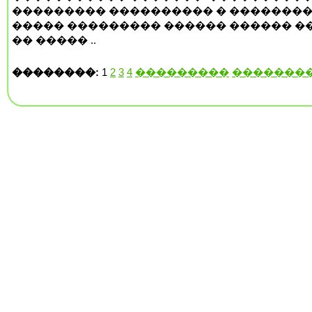
��������� ���������� � �������
����� ��������� ������ ������ ���
�� ����� ..
��������:
1
2
3
4
���������
�������