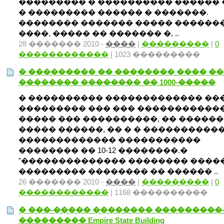
��������� � ���������� ������ 
� ��������� ������ � �������.
�������� ������� ����� ������
����, ����� �� ������� �, ..
28 ������� 2010 -
����
|
���������
|
0
������������
| 1023 ���������
� ��������� �� �������� ���� �
�������� �������� �� 1000-�����
� ���������� ������������� ��
��������� ��� ��� �����������
����� ��� ����������, �� ������
����� ������, �� � � �����������
������������� �����������
�������� �� 10-12 ��������.�
"�������������� �������� ����
��������� �������� �� ������ ..
26 ������� 2010 -
����
|
���������
|
0
������������
| 1168 ����������
� ���-����� �������� ���������
��������� Empire State Building