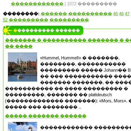
������������
| 1072 ���������
��������:
������
����������
45
46
47
52
���������
���������
���������� ������
������� � ���������� ������� � 
�� ����
«Hummel, Hummel!» � �������,
��������, �����������
��������� ����� Johann�� Be
�� ��� ����������� ���
������� �������, �� ���
����������� �� ���� ��������� �
���������, ������� �� plattdeutsch
(������������� �������): «Mors, Mors». 
����� ��� �������� ..
����� ������� ������
������������ ��������