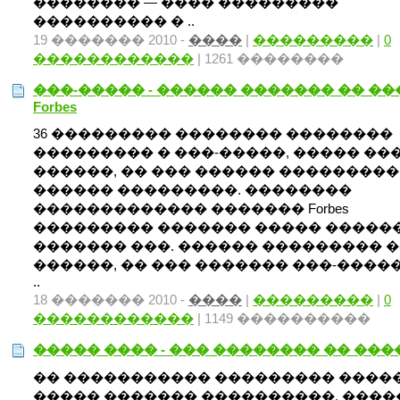
�������� — ���� ���������
���������� � ..
19 ������� 2010 -
����
|
���������
|
0
������������
| 1261 ��������
���-����� - ������ ������� �� �
Forbes
36 ��������� �������� ��������
��������� � ���-�����, ����� ��
������, �� ��� ������ ��������
������ ���������. ��������
������������� ������� Forbes
��������� ������� ����� �����
������� ���. ������ ��������� 
������, �� ��� ������� ���-����
..
18 ������� 2010 -
����
|
���������
|
0
������������
| 1149 ����������
����� ���� - ��� �������� �� ��
�� ����������� ��������� �����
����� ������� ����������, ����