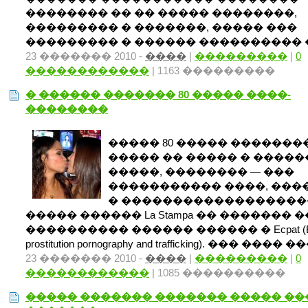
�������� �� �� ����� ��������,
��������� � �������, ����� ���
��������� � ������ ���������� ��
23 ������� 2010 -
����
|
���������
|
0
������������
| 1163 ���������
� ������ ������� 80 ����� ����-
��������
����� 80 ����� �������
����� �� ����� � �����
�����, �������� — ���
����������� ����, ���
� ������������������
����� ������ La Stampa �� ������� �
���������� ������ ������ � Ecpat (End
prostitution pornography and trafficking). ��� ���� �
23 ������� 2010 -
����
|
���������
|
0
������������
| 1085 ����������
����� ������� ������� ����� ��