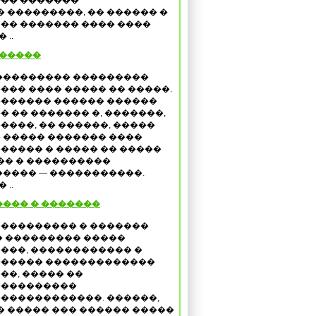
�� �������
 ���������, �� ������ �
 �� ������� ���� ����
 ..
������
��������� ���������
��� ���� ����� �� �����.
������ ������ ������
� �� ������� �, �������,
����, �� ������, �����
 ����� ������� ����
����� � ����� �� �����
�� � ����������
���� — �����������.
 ..
��� � �������
��������� � �������
� ��������� �����
���, ������������ �
����� �������������
��, ����� ��
����������
������������. ������,
� ����� ��� ������ �����