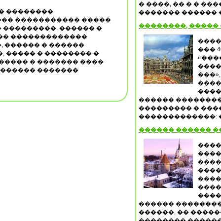
� ����, �� � � �
�� ��������
������� ������ �
�� ����������� �����
��������, �����
 ���������. ������ �
�� �������������
����
 ������ � ������
��� 
, ����� � �������� �
«���
����� � ������� ����
����
������� �������
���»,
����
����
������ ��������
��������� � ���
�������������: �
������ ������ �
����
����
����
����
����
����
����
������ �������
������, �� �����
�������� ������, 