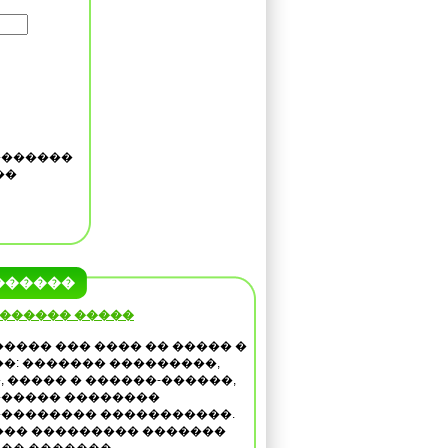
�������
��
������
 ������ �����
����� ��� ���� �� ����� �
��: ������� ���������,
, ����� � ������-������,
����� ��������
�������� �����������.
��� ��������� �������