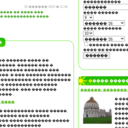
�����������
30 ������ 2020 � 21:06
���� �� ���� ���
���� ������
�� ���������� ����
���� �������
�
������ ���� 
���� �� ������
������
� ������ ���� ��
����. ������ ��� �
 ������� ������� ���
��. � ��� ������ �������
����������� ��� ��������
����� ����
��� �������� �������
�����. ��� ��� ����
������: �������
��� ..
� ��
 ����
��� 
����
� ��������� ���� �����,
����
 ����� ��� ������
����
��� ���� �������� �����
��� 
��� ����������