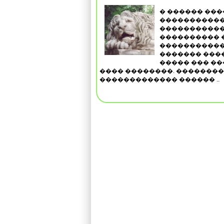
� ������ ��
�����������
�����������
���������� 
�����������,
������� ����
����� ��� ��
���� ��������. �������
������������� ������ ..