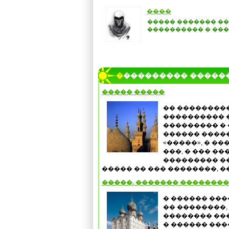
����
����� ������� ��
���������� � ��
���������� �����
����� �����
�� ���������
���������� �
��������� �
������ �����
«�����», � �
���, � ��� �
��������� ��
����� �� ��� ��������, ��
�����, ������� ��������
� ������ ���
�� ��������,
�������� ��
� ������ ��