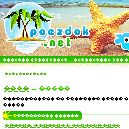
������� ����������
���������� ��� 
������������� ������
����� � ����
�������
»
����
����
→ �����
������������ �� �������� ����� �
�����.
���������� ������
������: � ������ � ������� ����