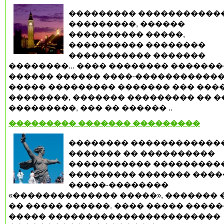
��������� �����������
���������, ������
���������� �����,
���������� ��������
����������� �������
��������... ���� �������� �������
������ ������ ����-�����������
����� ��������� ������� ��� ���
��������, ������� ��������� �� �
���������, ��� �� ������ ..
��������� ������� ���������
�������� ������������
������� �� ����������
����������� ���������
��������� ������� ����
�����-��������
«�������������� �����», ������� 
�� ����� ������. ���� ����� �����
����� �����������������������