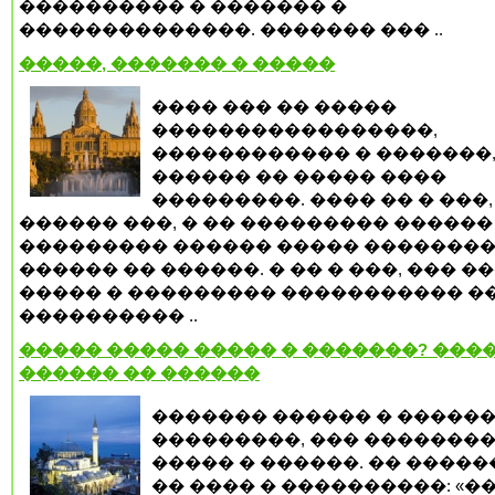
���������� � ������� �
��������������. ������� ��� ..
�����, ������� � �����
���� ��� �� �����
�����������������,
������������ � �������
������ �� ����� ����
���������. ���� �� � ���,
������ ���, � �� ��������� ������
��������� ������ ����� �������
������ �� ������. � �� � ���, ��� �
����� � ��������� ����������� �
���������� ..
����� ����� ����� � �������? ����
������ �� ������
������� ������ � �����
���������, ��� �������
����� � ������. �� ����
�� ���� � ����������: «��