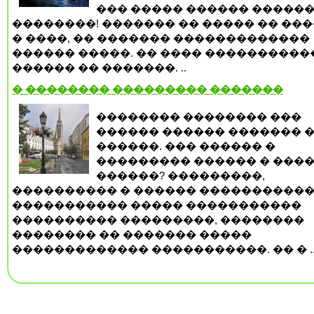
��� ����� ������ ������
��������! ������� �� ����� �� ���
� ����, �� ������� �������������
������ �����. �� ���� ����������
������ �� �������. ..
� �������� ��������� �������
�������� �������� ���
������ ������ ������� 
������. ��� ������ �
��������� ������ � ���
������? ���������,
���������� � ������ �����������
����������� ����� �����������
���������� ���������, ��������
�������� �� ������� �����
������������� �����������. �� � .