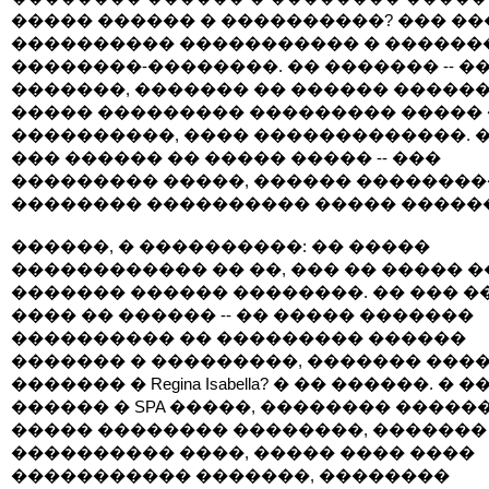
����� ������ � ����������? ��� ���
���������� ����������� � ������
��������-��������. �� ������� -- �
�������, ������� �� ������ �����
����� ��������� ��������� �����
����������, ���� �������������. �
��� ������ �� ����� ����� -- ���
��������� �����, ������ ��������
�������� ���������� ����� �����
������, � ����������: �� �����
������������ �� ��, ��� �� ����� �
������� ������ ��������. �� ��� �
���� �� ������ -- �� ����� �������
���������� �� ��������� ������
������� � ���������, ������� ����
������� � Regina Isabella? � �� ������. � 
������ � SPA �����, �������� �����
����� �������� ��������, ������� 
���������� ����, ����� ���� ����
����������� �������, ��������