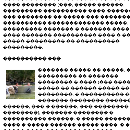
���� �������� (���, ����� ������,
��������� ���������� ����-������
��� �������� �� ����� ��� ��������
���������� ������������� �����,
��������� ������� � ������� ����
���� ������� ���������� ���� � ��
����� ��������� �� ����������
���������.
���������� ���
������� ����� �� �����, 
��������� �� �������
�������� � ���� (��� ���
����� �� ������ ����� ��
��������, � ���������� 
������� �������� �����
������, ��� � ������, ��� ��������
��������), ������� �������� �
���������� ������. � ����� ������
���� � ����� ������ ����� ����. � 