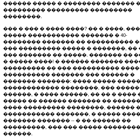
������ ����� � �������� ������� 
��������� ��������� ���������
��������.
��� � ��� � ���� ����? �� � ����, ���
����� ����������� ������� � 40-
�������� ������� �� ���������� �
��� ��������� ����� � �������, ��
��� ������� �� �����. ������� �� ��
� ����� ����! � ������ ������� ��
��������� �� ��� ���������� ���
���������� ������� ��� ������ �
������� �������: ���� ����� �����
������������ ��������, ��� �����
������, � ���� ������, �� �� � ���� 
����� �� ������ ������� �� �����
���� ��������� ��������, ������ �
����������� �������, � ����� ���
������� ������� -- � �� ������ ��
���������, ��� ��� ����� ��������
������.