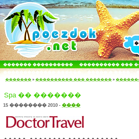
������� ����������
���������� ��� 
������������� ������
����� � ����
�������
»
���������� ��� �������
»
������
Spa �� �������
15 �������� 2010 -
����