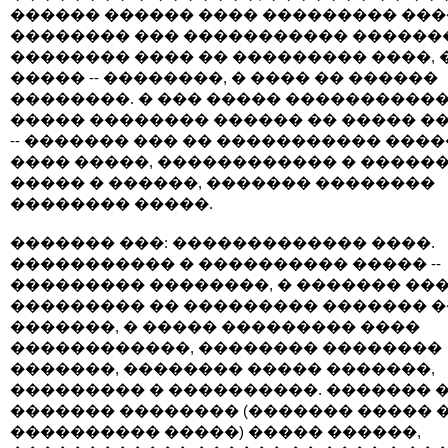
������ ������ ���� ��������� ���
�������� ��� ����������� �������
�������� ���� �� ��������� ����, 
����� -- ��������, � ���� �� ������
��������. � ��� ����� �����������
����� �������� ������ �� ����� �
-- ������� ��� �� ����������� ���
���� �����, ������������ � �����
����� � ������, ������� ��������
�������� �����.
������� ���: ������������� ����.
����������� � ���������� ����� --
��������� ��������, � ������� ��
��������� �� ��������� ������� 
�������, � ����� ��������� ����
������������, �������� ��������
�������, �������� ����� �������,
��������� � ����������. ������� �
������� �������� (������� ����� �
���������� �����) ����� ������,