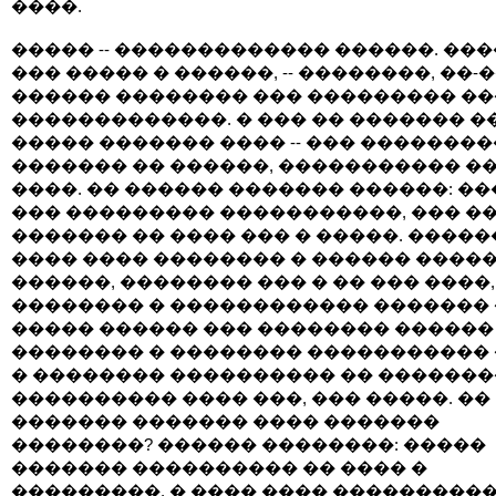
����.
����� -- ������������� ������. ���
��� ����� � ������, -- ��������, ��-
������ �������� ��� ��������� �
�������������. � ��� �� ������� �
����� ������� ���� -- ��� ��������
������� �� ������, ����������� ��
����. �� ������ ������� ������: �
��� ��������� �����������, ��� �
������� �� ���� ��� � �����. �����
���� ���� �������� � ������ �����
������, �������� ��� � �� ��� ����,
�������� � ������������ ������� 
����� ������ ��� �������� ������
�������� � �������� ����������� 
� �������� ���������� �� ��������
���������� ���� ���, ��� �����. ��
������� ������� ���� �������
��������? ������ ��������: �����
������� ���������� �� ���� �
���������. � ���� ���� ���������