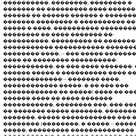
����������, ��������, �������� �
������� �� ��������� ���� �������
������ �� ������ ������ � ������
������� �������� � ���������� ��
����� � ����. ���������� ��������
�������� �� ���� ������� ��-
����������. ��������� �� �������
����������� ����������� ������� -
�������� ����, -- ��� ����� �������
���� �� �������� ����������-
�����������, �� ��� ���� �������.
������ ����� � ���������� ���� �
������������� -- ������� ����,
������������ �����. � �� ��� ���
������������ �� �����! ���� �� ��
������ ���� �� ���� �������
�����������, �������� ���, ��� ��
�� ������� ����� �������, ������
�������, ����� ������������ ��� �
�������� (��������, � ����� -- ����
�����, ��������� ��������������