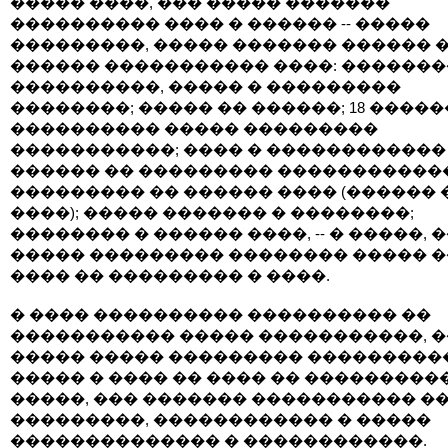
����� ����, ��� ����� �������
���������� ���� � ������ -- �����
���������, ����� ������� ������ �
������ ����������� ����: �������
����������, ����� � ���������
��������; ����� �� ������; 18 �����
���������� ����� ���������
�����������; ���� � ������������
������ �� ��������� �����������
��������� �� ������ ���� (������ 
����); ����� ������� � ��������;
�������� � ������ ����, -- � �����, 
����� ��������� �������� ����� �
���� �� ��������� � ����.
� ���� ���������� ���������� ��
����������� ����� �����������, �
����� ����� ��������� ���������
����� � ���� �� ���� �� ����������
�����, ��� ������� ����������� ��
���������, ������������ � �����
�������������� � ������������.