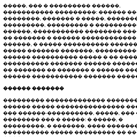
�����, ��� � ��������� ������,
����������� ���������: ������ �
��������, ������� � �����, ������
���������, ��������� � ��������
������, ����������� �������� ���
�� ������� � ������ ������������
������, � ����� ���������� ������
����� ������� �������, ��������
������ ���������� ����� � �� ���
���������� ������� ������ �����
�� ������� �� ������� � ������ ��
������ ����������� ������� ����
������ �������
��������� ������������� ������
������ ����� ��������������� ��
��� ������-����������, �����, ���
�������� ��� � �����: � �����, �
���������, � �������, ���� ������
���������� ����� ��������� �� �