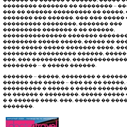
�������� ������� �� �������� -- �
��� �� ������ ��������� �� �����,
������� ��� ������. ��� ��� ����� 
��������� ��������, ������� ���
��������� ������� � �� ������,
��������������� ������� �������
�������� ����� �����, ����� �� ��
���� ����� ����� ������� ����, ��
�������� ��������� ������, ����
���, ��� ���������, �������������
�������� -- � ����� ������.
������� -- �����, �������� � ������
������ ��� ����� -- ��� �� �� �����,
��������� � ����� � ����� ������
�� ������ � ��������. ����� ����� �
� � ������ ����. ���, ������ �� ���
�������.