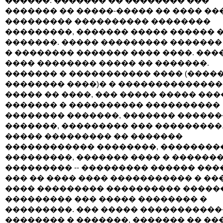
������: ������� �� �������� ���
������� �� �����-����� �� ���� ���
��������� ���������� ��������
���������, ������� ����� ������ 
�������. ����� ��������� �������
� �������� ������� ���� ����. ���
���� �������� ����� �� �������.
������� � ����������� ���� (����
�������� ����)� � ��������������
����� �� ����, ��� ����� ����� ���
������� � ���������� ����������
�������� �������, ������� �����
�������, ��������� ��� ���������.
����� ��������� �� �������
������������ ��������, ��������
���������, ������� ���� � �������
��������� -- ��������� ������ ���
��� �� ���� ���� ����������� � ��
���� ��������� ���������� ������ 
��������� ��� ����� �������� �
���������. ��� ����� �����������
�������� � �������, ������� �� ��