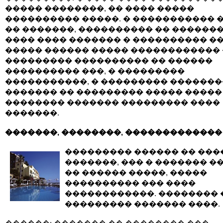
����� ��������, �� ���� �����
���������� �����. � ����������� 
�� �������, ���������� �� �������
���� ���� ������� � ���������� ��
����� ������ ����� ������������ 
��������� ���������� �� ������
���������� ���, � ���������
�����������, � ��������� �������
������� �� ��������� ����� �����
�������� ������� ��������� ����
�������.
�������, ��������, �������������
��������� ������ �� ���
�������, ��� � ������� �
�� ������ �����, �����
���������� ��� ����
������������. �������� 
��������� ������� ����.