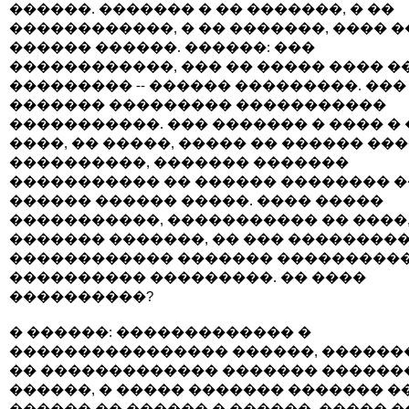
������. ������� � �� �������, � ��
������������, � �� �������, ���� 
������ ������. ������: ���
������������, ��� �� ����� ���� �
��������� -- ������ ���������. ���
������� ��������� �����������
�����������. ��� ������� � ���� �
����, �� �����, ����� �� ������ ���
����������, ������� �������
����������� �� ������ �������� 
������ ������ �����. ���� �����
�����������, ����������� �� ����
������� �������, �� ��� ��������
������������ ������� ���������
���������� ���������. �� ����
����������?
� ������: ������������� �
���������������� ������, ������
�� ������������� ������� ������
������, � ����� ������� ������� �
������ �� ������ � ������, ����� �