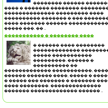
�������� ������ ������
���� � ������� �������� ��������
�������������� ��������� ����
���������� ������� � ��� ������
���� ������� ������ �����������
����� ���. �� ..
����������� � �������� ����
� ������ ���� ��������
������������� �������
����� �����������
���������. ������ �
���������� ��
������������� �����������, ����
������ ������� ����, ����� � ���
� ����� ��� ������� � ������� ���
���� ��������. ��������������
������� ������������� ������ ..