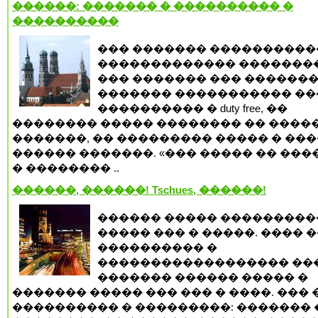
������: ������� � ���������� �
����������
��� ������� ����������
������������� �������
��� ������� ��� �������
������� ����������� ��
���������� � duty free, ��
�������� ����� �������� �� ����
�������, �� ��������� ����� � ���
������ �������. «��� ����� �� ���
� �������� ..
������, ������! Tschues, ������!
������ ����� ���������
����� ��� � �����. ���� 
���������� �
������������������ ���
������� ������ ����� �
������� ����� ��� ��� � ����. ��� 
���������� � ���������: ������� 