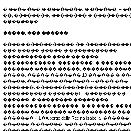
� ���� ��� � ��������, � ������, -- 
��, ��������, �������� � ��������
��������.
�����, ��� ������
����� ����������� �� �����������
��� ����� ����� � �����������
����������� ���� �� ����,
������������, ��������, � �������
������� ����� �����, ������� ���
�����, ����� ������� 10 ������ � �
�����, ������� ������� -- �� �� ���
�������, ������������� ��������
���������� �������! -- ������� ��
������, � �������� ��������
����������� ������. � �� ���� ���
������ �� ������ ����������� ��
������� -- L�Albergo della Regina Isabella. ������
������ � ������, ��� �����������
�������� ������ � �������� �����