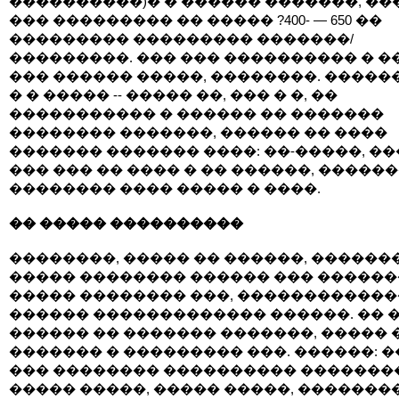
����������)� � ������ �������, ��
��� ��������� �� ����� ?400- — 650 ��
��������� ��������� �������/
���������. ��� ��� ���������� � ���
��� ������ �����, ��������. ������
� � ����� -- ����� ��, ��� � �, ��
����������� � ������ �� �������
�������� �������, ������ �� ����
������� ������� ����: ��-�����, ��
��� ��� �� ���� � �� ������, �����
�������� ���� ����� � ����.
�� ����� ����������
��������, ����� �� ������, ������
����� �������� ������ ��� ������
����� �������� ���, ������������
������ ������������� ������. �� 
������ �� ������� �������, ����� 
������� � ��������� ���. ������: 
��� �������� ���������� ���������
����� �����, ����� �����, �������