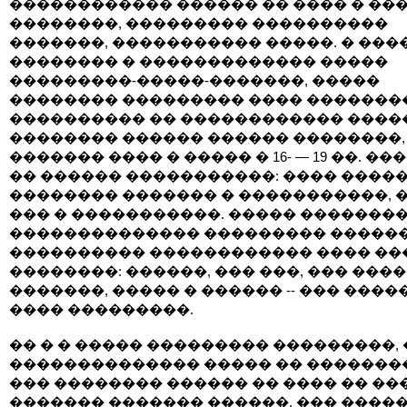
������������ ������ �� ���� � ��
��������, ��������� ����������
�������, ����������� �����. � ���
�������� � ������������� �����
���������-�����-�������, �����
�������� ��������� ���� �������
���������� �� ������������ ����
�������� ������ ������ ��������,
������� ���� � ����� � 16- — 19 ��. �
�� ������ �����������: ���� �����
�������� ������� � �����������, 
��� � �����������. ����� ��������
�������������� ��������� �����
���������� ������������ ���� ��
��������: ������, ��� ���, ��� ����
�������, ����� � ������ -- ��� ����
���� ���������.
�� � � ����� ��������� ���������,
�������������� ����� �� �������
��� �������� ������ �� ���� �� ��
������� ������� ������, ��� ����