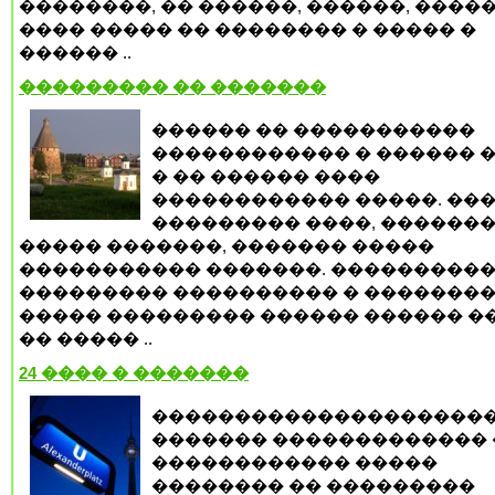
��������, �� ������, ������, �����
���� ����� �� �������� � ����� �
������ ..
��������� �� �������
������ �� �����������
������������ � ������ �
� �� ������ ����
������������ �����. ��
��������� ����, �������
����� �������, ������� �����
����������� �������. ���������
��������� ���������� � �������
����� ��������� ������ ������ ���
�� ����� ..
24 ���� � �������
��������������������
������� ������������� 
������������ �����
�������� �� ���������