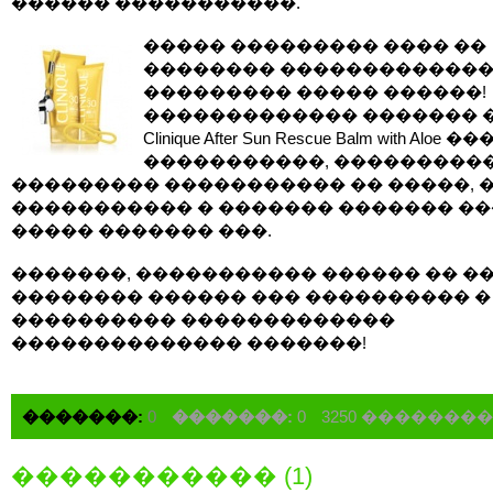
������ �����������.
����� ��������� ���� ��
�������� ������������
��������� ����� ������!
������������� ������� �
Clinique After Sun Rescue Balm with Alo
�����������, ����������
��������� ����������� �� �����, 
����������� � ������� ������� ��
����� ������� ���.
�������, ����������� ������ �� �
�������� ������ ��� ���������� �
���������� �������������
�������������� �������!
�������:
0
�������:
0
3250 �������
����������� (1)