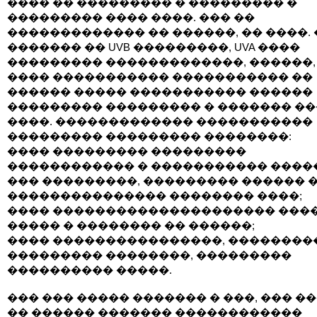
���� �� ��������� � ��������� �
��������� ���� ����. ��� ��
������������� �� ������, �� ����. 
������� �� UVB ���������, UVA ����
��������� �������������, ������,
���� ����������� ����������� ��
������ ����� ����������� ������
��������� ��������� � ������� �
����. ������������� �����������
��������� ��������� ��������:
���� ��������� ���������
������������ � ����������� �����
��� ���������, ��������� ������ 
��������������� �������� ����;
���� ��������������������� ����,
����� � �������� �� ������;
���� ����������������, ��������
��������� ��������, ���������
���������� �����.
��� ��� ����� ������� � ���, ��� �
�� ������ ������� ������������