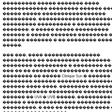
��������� ����� ������� ����
������������ �������� ������ ��
����� ����� �����������������
���������, ������������ �������
��������� ��������� � ���������
�������. � ����� ����� ���������
������ � ����� ������� �������� 
������ ������� � �� �������� ���
�����.
��� ���, ���� ���������������
��������� �� ��������� ��������
�������� ��������� � �������� ��
��� �� �� ������� �������� � �����
�������� �� ����� Clinique Sun � ������
�������� ������ �������� ������
������ ���� ����. �������� �����
������������ ��������� �������
������ �� UVA � UVB �����, ��������
����� � ������������� ���������
���������, � ��� �� �������� ���� 