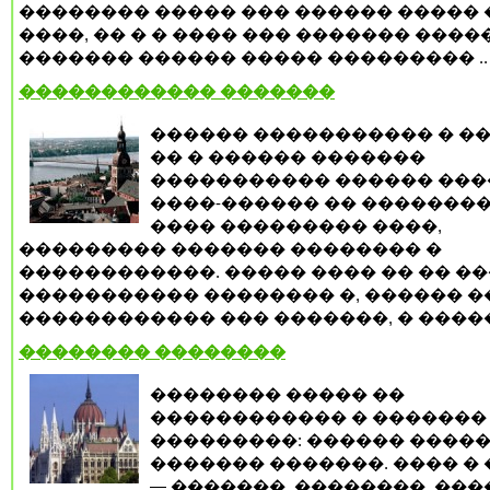
�������� ����� ��� ������ ����� 
����, �� � � ���� ��� ������� ���
������� ������ ����� ��������� ..
������������ �������
������ ����������� � ��
�� � ������ �������
����������� ������ ���
����-������ �� ��������
���� ��������� ����,
��������� ������� �������� �
������������. ����� ���� �� �� �
����������� �������� �, ������ ��
������������ ��� �������, � �����
�������� ��������
�������� ����� ��
������������ � �������
���������: ������ �����
������� �������. ���� �
— �������, ��������, ���