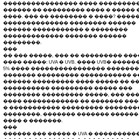
���������������� ���� ��������
������ �� ��������� ���� � ����� 
����. ��� �� �������� � ����? ����
�������������� �������� ������
������ ����������� � ��������
������������� ������� ������
��������.
���
�� ��� �����, ��� �� ��������� ��
���� �����: UVA � UVB. ���� UVB� ����
5% ���� ���������������� �������
������� ��������� ����������� �
������ ��������� ���� ����� �� �
���������� ��������� ����� ���
�������� ��������� �����, ��� ��� 
���� ������������ �� ������� ���
� ����������� ��������� �������
��������, ������� ������� ������
���� � �������.
���
������ ��� ����� � UVA � ����������