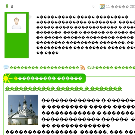
0
#
0
11 ����� 201
����������� ����� ���������
�������������� ��������, ����
����� ����� ������������ � ����
�������, ���� � ������ �� ���� 
�� ����� ������ �������� �����
�������� ��������� �������, ��
���������� ��� ������ ����� �
�� ����.
�������� �����������
RSS-����� �����
���������� ������
����������� ������ � �������
������������� � ������
� ��������� ����� �����
������������ � �������
������������� ������, 
�� �������������
����������������. ������, ��� ��