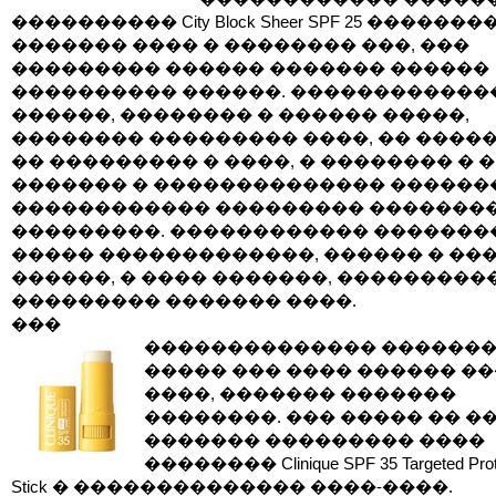
���������� City Block Sheer SPF 25 �������
������� ���� � �������� ���, ���
��������� ������ ������� ������
���������� ������. ������������
������, �������� � ������ �����,
�������� ��������� ����, �� ����
�� ��������� � ����, � �������� � �
������� � �������������� ������
������������ ��������� �������
���������. ������������ �������
����� �������������, ������ � ��
������, � ���� �������, ���������
��������� ������� ����.
���
�������������� �������
����� ��� ���� ������ ��
����, ������� �������
��������. ��� ����� �� �
������� ��������� ����
�������� Clinique SPF 35 Targeted Prot
Stick � �������������� ����-����.