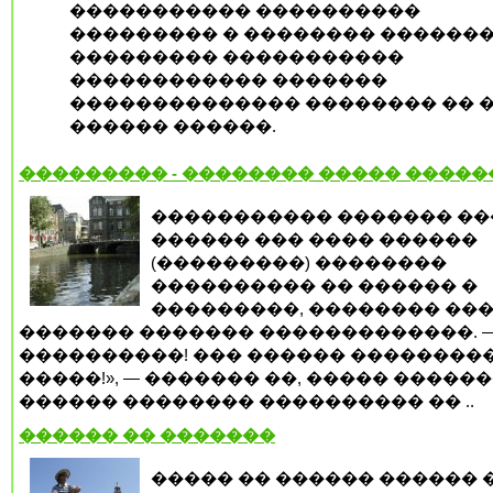
����������� ����������
��������� � �������� ������
��������� �����������
������������ �������
�������������� �������� �� 
������ ������.
��������� - �������� ����� �����
����������� ������� �
������ ��� ���� ������
(���������) ��������
���������� �� ������ �
���������, �������� ���
������� ������� �������������. —
����������! ��� ������ ��������
�����!», — ������� ��, ����� �����
������ �������� ���������� �� ..
������ �� �������
����� �� ������ ������ 