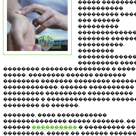
����� �������
����������
��������� ���
��� ������
���������
������������
������� �����
����������.
��������
������������
��������� ���
�������� ������� �������� � ���
�����. �������� ������ �������
�������� ������� �������� �����
������������. ������ ����������
��������� ��������� ����������
�������� � �������������� �����
�������� �� ������.
�������, ���� �����������
�������������� ����� �������, ��
������
����������
� ��������� ��
���������, ����� �� ������ �����