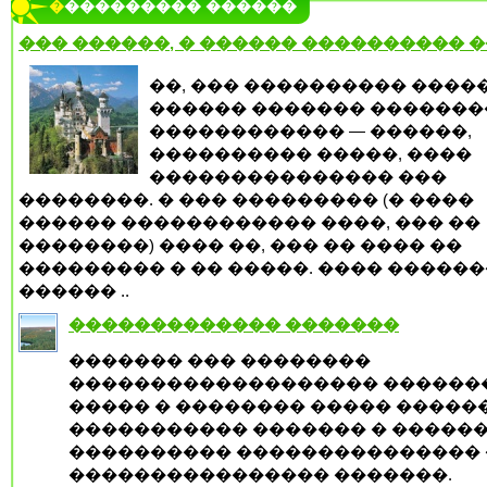
���������� ������
��� ������, � ������ ���������� 
��, ��� ���������� ����
������ ������� �������
������������ — ������,
���������� �����, ����
��������������� ���
��������. � ��� ��������� (� ����
������ ������������ ����, ��� ��
��������) ���� ��, ��� �� ���� ��
��������� � �� �����. ���� �����
������ ..
������������� �������
������� ��� ��������
������������������� ������
����� � �������� ����� �����
����������� ������� � �����
���������� ��������������� 
���������������� �������.