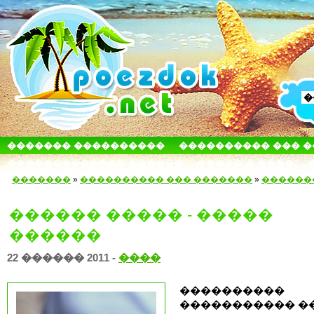
������� ����������
���������� ��� 
������������� ������
����� � ����
�������
»
���������� ��� �������
»
������
������ ����� - �����
������
22 ������ 2011 -
����
����������
����������� �