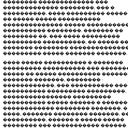
�������� ������������� ���
������������� ��������, ��� �
����������. ���� ��������� �����
�� ����� ����� ����������
�������������� ����� ���������
���������� ��������. ������� ��
�������� ��, ��� ���� ���������
��������� ����������, �� ����� �
������� �������� �������������
��������� ����� ������� �������.
���� ����� ���������� � �������
��������� ���������� ��� ������
����� �� ����� ���������� ������
������� �������, �������� -
������������, ��� ���������� ���
���������� ��������� ���������,
���������������� ���������
���������� ����� ������ � �����
������������ �������� �������. �
����, ������� �������� �������, �
����������, ������ � ����� �����
�������� ��� ����������� ������