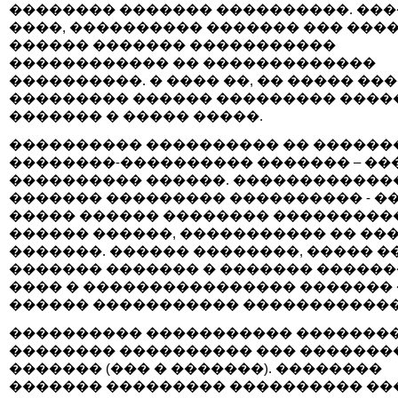
�������� ������� ����������. ��
����, ���������� ������� ��� ���
������ ������� �����������
������������ �� �������������
����������. � ���� ��, �� ����� ��
��������� ������ ��������� ����
������� � ����� �����.
���������� ���������� �� ������
��������-���������� ������� – ��
���������� ������. ������������
������� ��������� ���������� - �
����� ������ �������� ���������
������ ������, ����������� �� ��
�������. ������ ��������, ����� �
������� ������� � ������� ������
���� � ���������������� �������
������ ����������� ������������
���������� ����������� �������
�������� ���������� ��� �������
������� (��� � �������). ��������
������� ��������� ���������� ��