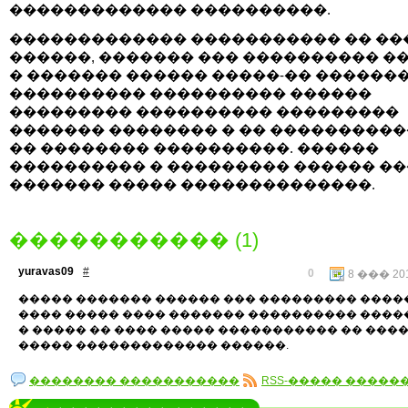
������������� ����������.
������������� ����������� �� ��
������, ������� ��� ���������� �
� ������� ������ �����-�� �������
���������� ���������� ������
��������� ���������� ���������
������� �������� � �� ����������
�� �������� ����������. ������
���������� � ��������� ������ �
������� ����� ��������������.
����������� (1)
yuravas09
#
0
8 ��� 201
����� ������� ������ ��� ��������� �����
���� ����� ���� ������� ���������� ����
� ����� �� ���� ����� ����������� �� ���
����� ������������� ������.
�������� �����������
RSS-����� �����