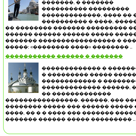
�������, � �������
���������� ���������
�������������, ���� �� 
���������� � ����, ����
�� �������� ������� ��������� �
������ ������ ������ ����� ����
������� ����������������� � ��
�����: «�������� ����» �������� ..
����������� ������ � �������
������������� � ������
� ��������� ����� �����
������������ � �������
������������� ������, 
�� �������������
����������������. ������, ��� ��
�������� ����� ��� ������ ����� 
����, �� � � ���� ��� ������� ���
������� ������ ����� ��������� ..