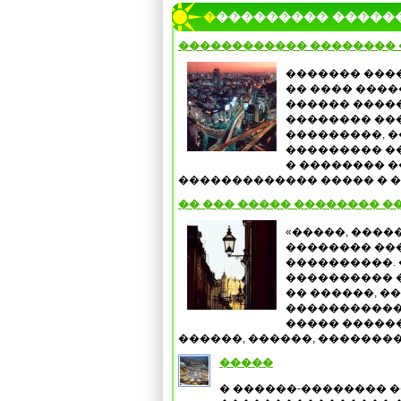
���������� �����
������������ ��������
������� ���
�� ���� ����
������ ����
�������� ��
���������, 
��������� �
� �������� �
������������� ����� � ��
�� ��� ����� �������� �
«�����, ����
�������� ��
����������. 
���������� �
�� ������, �
�����������
����� �����
������, ������, ��������
�����
� ������-�������� 