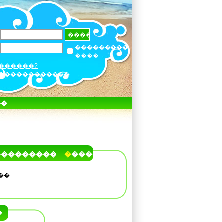
���������
����
������?
������������
��
���������
�����
��.
�