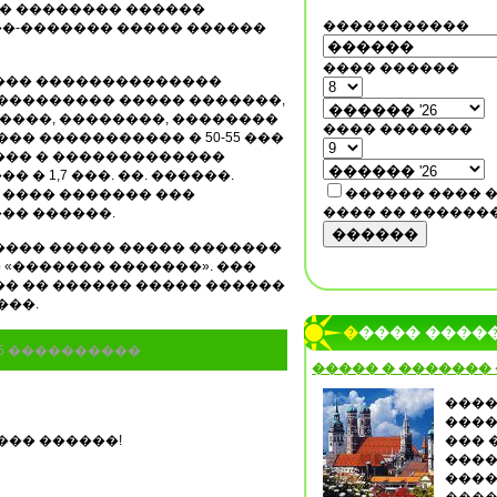
� �������� ������
�����������
�-������� ����� ������
���� ������
��� ��������������
 ��������� ����� �������,
�����, ��������, ��������
���� �������
�� ����������� � 50-55 ���
��� � �������������
� 1,7 ���. ��. ������.
������ ���� 
���� ������� ���
���� �� ������
�� ������.
������
���� ����� ����� �������
� «������� �������». ���
�� �� ������ ����� ������
���.
����� ����
55 ����������
����� � �������
����
����
��� ������!
��� 
����
����