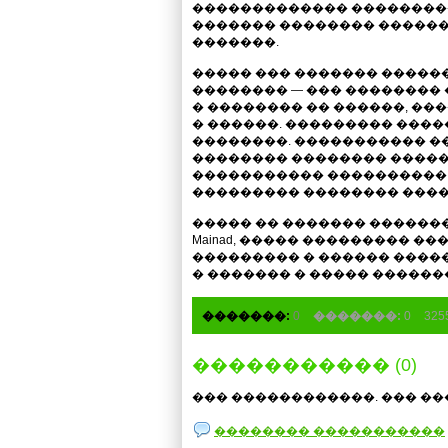
������������� ��������
������� �������� ������
�������.
����� ��� ������� �����
�������� — ��� ��������
� �������� �� ������, ��
� ������. ��������� �����
��������. ����������� �
�������� �������� ������� 
����������� ���������� 
��������� �������� ����
����� �� ������� ������
Mainad, ����� ��������� ��
��������� � ������ ����
� ������� � ����� ������
�������:
0
�������:
0
32
����������� (0)
��� ������������. ��� ��
�������� �����������