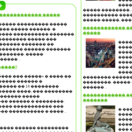
����
����
�
����� ��������, 
 ������������ �����
���������� ����
�����-�����, ����
����� ��������� �����
������������ �
��� ����� ������. �
�����
���� ���������� �������
�������� ����� ���
����
������� ������� ��
����
������� ������ �������
����
�������. �����
����
���� ..
����
�����?
��� 
����
���� ��� �����» � ���� ��
�������� ������
����� ������ �
��������. �����
����� �� 14 ��������
������ ..
���� ����, ��� ��������
������������ �
������� �����
�������
�� ������ � ��������.
���� ����������� ���
� ��
�� ���������� � ���� ..
����
����
����
����� ������ ���������
��� 