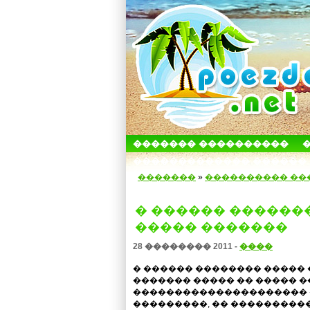
������� ����������
������������� ������
�������
»
���������� ��
� ������ ������
����� �������
28 �������� 2011 -
����
� ������ �������� ����� 
������� ����� �� ����� �
��������������������� 
���������, �� ����������