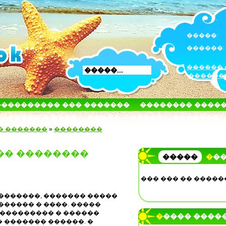
�����:
������:
������ 
������
���������� ��� �������
�������� ����
����� � ����
�����
�����
�������
� �������
»
��������
�� ��������
�����
��
��� ��� �� �����
�������, ������� �����
������ � ����. �����
��������� � ������
����� ����
 ������� ������. �