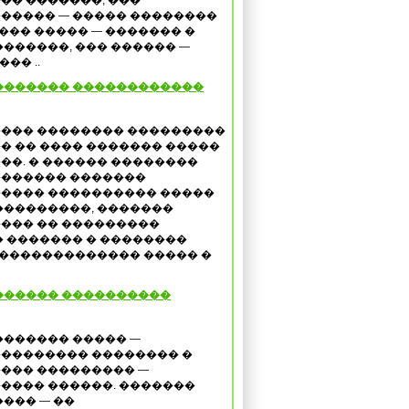
�� �������, ���
����� — ����� ��������
��� ����� — ������� �
������, ��� ������ —
�� ..
������� ������������
��� �������� ���������
� �� ���� ������� �����
��. � ������ ��������
������ �������
���� ���������� �����
���������, �������
��� �� ���������
 ������� � ��������
 ������������� ����� �
������ ����������
������� ����� —
�������� �������� �
��� ��������� —
���� ������. �������
���� — ��