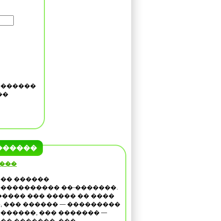
�������
��
������
 ���
�� ������
���������� ��-�������.
����� ��� ����� �� ����
, ��� ������ — ���������
������, ��� ������� —