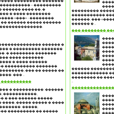
����� ��������� �������
����
������������ – ���������
����
 ������ ���� ��, �
��������� �����
��� � ���� ��������
����������� ���
���� «���» - ��������
������. ��� «��
� �� ������ ����� ������
������ � ..
 ��������������.
��� �������� ��
����
����
�������������� ������ �
����
��� � ��������� �������
����
�. � �������� �������
����
��� ���� �������
����
���� � ���� ������
����
� ���������� �������
������ ��������
��������, ��� �� ����� ��
������������ �
��. ��� ..
�������� �� ���
..
� ����������
��������������
��� � ����������: ������
, �����������,
����
� � ��� ������ �����
����
 ����, ����� ����� � ����
����
�������. �����,
����
�� ��������� �� �����
����