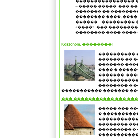
���������������� 
– ����� �����. ��� 
������� �� ��������
�������� ����, ����
������ – ��������� �
«����». ��� �������
�������� ���� ����
Koszonom, ��������!
���������� 
������� �� �
������� ����
���� � �����
�������. ���
�����������
�������� � �
����������� ������� ����
��� ����������� ��� ��
����� ��� ��
� ����������
�����������
�������� ���
��������� � 
�����������