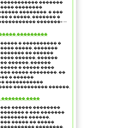
����������� �������
���� ��������
����� ��������. � ���
�� � �����, ������� �
������������ �������» —
����� ���������
����� � ���������� �
���� �����, �������
������� �� ������
���� ������, ������
�� ������, ������
����� � ����� ����
��� ����� ��������. ��
�� � ������
�� �����������
����-���������� ������,
 ������� ����
��� ������ ��������
������� � ��� �������
�������� ������,
��� ����� �� �����
���������� ��������,