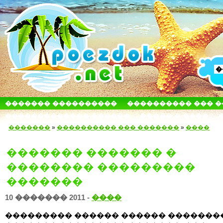
������� ����������
���������� ��� 
������������� ������
����� � ����
�������
»
���������� ��� �������
»
����
������� ������� �
�������� ���������
�������
10 ������� 2011 -
����
��������� ������ ������ �������