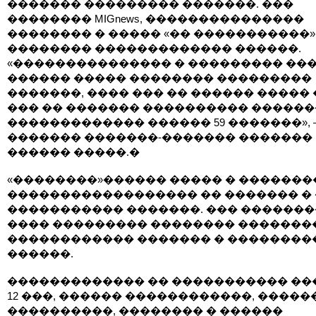
������� ��������� �������. ���
�������� MIGnews, ���������������
�������� � ����� «�� �����������»
�������� ������������� ������.
«��������������� � ��������� ��
������ ����� �������� ���������
�������, ���� ��� �� ������ �����
��� �� ������� ���������� �����
������������� ������ 59 �������», 
������� �������-������� �������
������ �����.�
«��������»������ ����� � �������
������������������ �� ������� �
����������� �������. ��� ������
���� ��������� �������� �������
������������ ������� � ��������
������.
������������� �� ����������� ��
12 ���, ������ ������������, �����
����������, �������� � ������