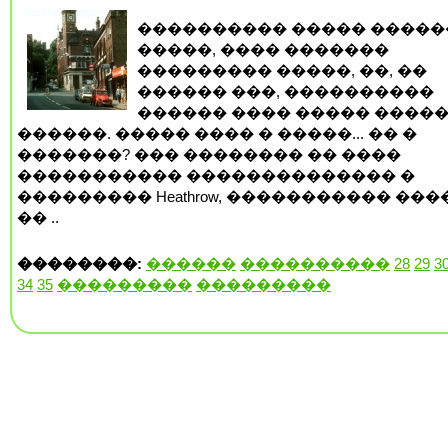
���������� ����� �����
�����, ���� �������
��������� �����, ��, ��
������ ���, ����������
������ ���� ����� ����
������. ����� ���� � �����... �� �
�������? ��� �������� �� ����
����������� �������������� �
��������� Heathrow, ����������� ��
�� ..
��������:
������
����������
28
29
3
34
35
���������
���������