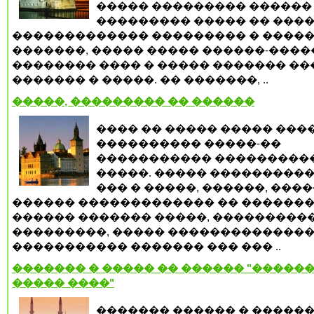
����� ��������� ������
��������� ����� �� ����
������������� ��������� � ����
�������, ����� ����� ������-����
�������� ���� � ����� ������� �
������� � �����. �� �������, ..
�����, ��������� �� ������
���� �� ����� ����� ����
���������� �����-��
����������� ���������
�����. ����� ����������
��� � �����, ������, ����
������ ������������� �� �������
������ ������� �����, ���������
���������, ����� �������������
����������� ������� ��� ��� ..
������� � ����� �� ������ "������
����� ����"
������� ������ � �����