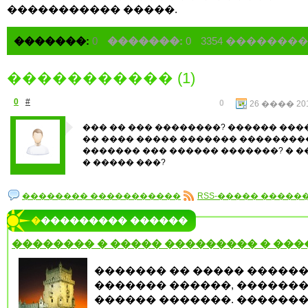
����������� �����.
�������:
0
�������:
0
3354 �������
����������� (1)
0
#
0
26 ���� 201
��� �� ��� ��������? ������ ��
�� ���� ����� ������� ��������
������� ��� ������ �������? � �
� ����� ���?
�������� �����������
RSS-����� �����
���������� ������
�������� � ����� ��������� � ��
������� �� ����� �����
������� ������, ������
������ �������. �������