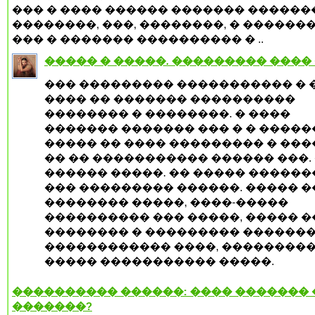
��� � ���� ������ ������� ������
��������, ���, ��������, � ������
��� � ������� ���������� � ..
����� � �����. ��������� ����
��� ��������� ����������� � 
���� �� ������� ����������
�������� � ��������. � ����
������� ������� ��� � � �����
����� �� ���� ��������� � ���
�� �� ����������� ������ ���.
������ �����. �� ����� ������
��� ��������� ������. ����� 
�������� �����, ����-�����
���������� ��� �����, ����� �
�������� � ��������� �������
������������ ����, ��������
����� ����������� �����.
���������� ������: ���� �������
�������?