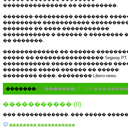
��������������� �� ���������.
�������-��������� �������� ����
��������� ����������� ��������
������� �� ���� �����������
����������� � ������ � �������� �
�� �������.
������������� �� ������ �������
����� �� ���������������� Segway PT.
����������� ����� ��������� ���
�������� ����� ������ �� �����
�������� ����, �������� Libero-news.
�������:
0
�������:
0
3154 �������
����������� (0)
��� ������������. ��� ����� �����
�������� �����������