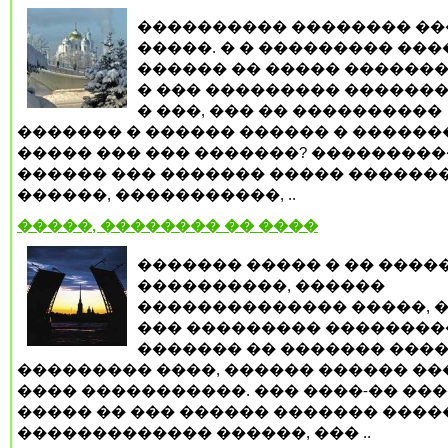
���������� �������� ��
�����. � � ��������� ��
������ �� ����� �������
� ��� ��������� �������
� ���, ��� �� ����������
������� � ������ ������ � ������
����� ��� ��� �������? ���������
������ ��� ������� ����� ������
������, �����������, ..
�����, �������� �� ����
������� ����� � �� ����
����������, ������
�������������� �����, �
��� ��������� ��������
������� �� ������� ���
��������� ����, ������ ������ ��
���� �����������. ��� ����-�� ��
����� �� ��� ������ ������� ����
������������� ������, ��� ..