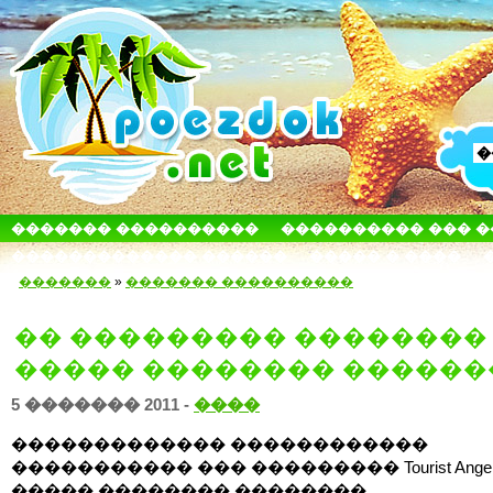
������� ����������
���������� ��� 
������������� ������
����� � ����
�������
»
������� ����������
�� ��������� ��������
����� �������� ������
5 ������� 2011 -
����
������������� ������������
����������� ��� ��������� Tourist Angel
����� �������� ��������