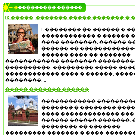
���������� ������
IX �����, ������� ����� ������� � 
I. �������� �� ������ � �
������������ � ������ 
���� ��������. ������ �
������ �� ������������
������ ���� �� �������
������������ �������� ��������
����������. ��������� ����� ����
������������ ���� � ������, ���
��������, ..
����� ������� ������
������������ ��������
������� � �������� ����
���� ������������� ���
������ ������ �������. 
�������� �� �������
��������� ������� � ����-�������