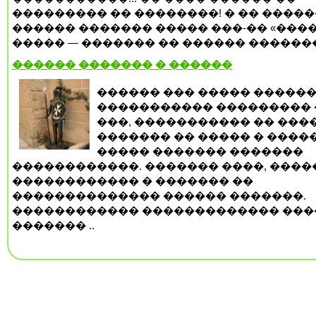
��������� �� ��������! � �� �����
������ ������� ����� ���-�� «����
����� — ������� �� ������ �������.
������ ������� � ������
������ ��� ����� �����
����������� ��������� 
���, ����������� �� ���
������� �� ����� � �����
����� ������� �������
������������. ������� ����, ����
������������ � ������� ��
�������������� ������ �������.
������������ ������������� ���
������� ..