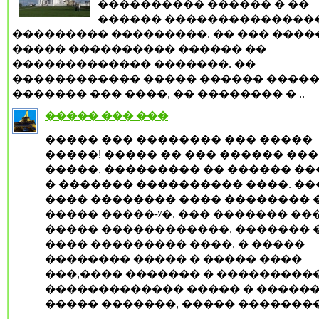
���������� ������ � ��
������ ��������������
��������� ���������. �� ��� ����
����� ���������� ������ ��
������������� �������. ��
������������ ����� ������ �����
������� ��� ����, �� �������� � ..
����� ��� ���
����� ��� �������� ��� �����
�����! ����� �� ��� ������ ��
�����, ��������� �� ������ �
� ������� ���������� ����. �
���� �������� ���� �������� 
����� �����-ʸ�, ��� ������� ��
����� ������������, ������� �
���� ��������� ����, � �����
�������� ����� � ����� ����
���,���� ������� � ���������
������������� ����� � �����
����� �������, ����� �������