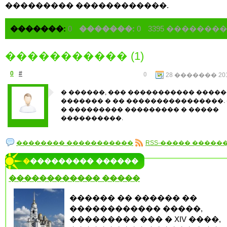
��������� ������������.
�������:
0
�������:
0
3395 �������
����������� (1)
0
#
0
28 ������� 2012
� ������, ��� ����������� �����
������� � �� ����������������.
� ��������� ��������� � �����
����������.
�������� �����������
RSS-����� �����
���������� ������
������������ �����
������ �� ������ ��
������������ �����,
��������� ��� � XIV ����,