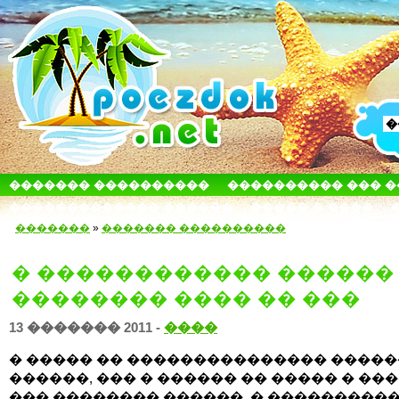
������� ����������
���������� ��� 
������������� ������
����� � ����
�������
»
������� ����������
� ������������ ������
�������� ���� �� ���
13 ������� 2011 -
����
� ����� �� ��������������� ����
������, ��� � ������ �� ����� � ��
��� �������� ������, � ���������