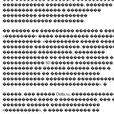
����������� ����������, �������
�������� ������� � ���������
��������� �������������
������������� ��������.
�� ����� �� ��������� ������ � ��
«��������» ���� ��������� ������
����������: «��������� ����� ���
�������� ������������. ��������
��������� ���������, ��������
������������ �� ������� ������ �
����������� 50-������ ����������,
�������� �� ������ ������ ���� �
���������� �� �������������
����������� �������� ���������
������������ �������������». �
�����, ��� ����� Deita.ru, ����������
��������� ���� � ����������. ��� 
������ ������ �������������
«���������», � ���� ������� ��