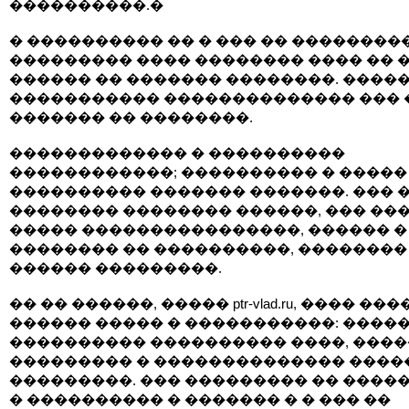
����������.�
� ���������� �� � ��� �� ��������
��������� ���� �������� ���� �� 
������ �� ������� ��������. ����
����������� �������������� ��� 
������� �� ��������.
������������� � ����������
������������; ���������� � �����
���������� ������� �������. ��� 
�������� �������� ������, ��� ��
����� ����������������, ������ �
�������� �� ����������, ��������
������ ���������.
�� �� ������, ����� ptr-vlad.ru, ���� ���
������ ����� � �����������: ����
���������� ���������� ����, ���
��������� � �������������� ����
���������. ��� ��������� �� ����
� ���������� � ������� � � ��� ��