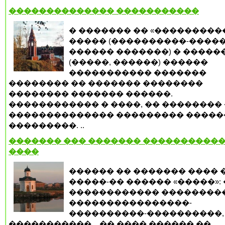
�������������� �����������
� ������� �� «���������
����� (����������-�����
������ �������) � �����
(�����, ������) ������
����������� �������
�������� �� ������� ��������
�������� ������� ������.
������������ � ����, �� �������� 
�������������� ��������� �����
���������. ..
������� ��� ������� ����������
����
������ �� ������� ���� 
�����-�� ������ «�����»: 
������������ ����������
����������������-
����������-����������, 
�����������... �� ���� ������ ��