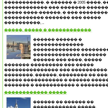
�����������. � ������ � 2005 ����, 
������������ ��� ������� �����
����� ����-������, � ��� �������
����������� ������� ��� �����
����������, ..
�����, ����� � ������������
������ ������ �
��������������
������������� �������
������������� �������
������ ��� ����, �����
������� ��������� ��� �����
��������������� ��� ����������
��������. ������, �������� �� ���,
����� ����������� � ������ �����
������� � ����������� � �������� 
������������ �����
������ �� ������ ��
������������ �����,