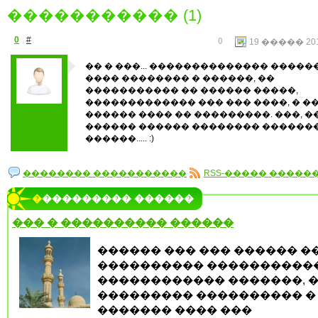
����������� (1)
0
#
0
19 ����� 201
�� � ���... �������������� �������
���� �������� � ������, ��
����������� �� ������ �����,
������������� ��� ��� ����, � ��
������ ���� �� ���������. ���, �
������ ������ �������� ������
������..... :)
�������� �����������
RSS-����� �����
���������� ������
��� � ���������� ������
������ ��� ��� ������ �
���������� ����������
������������ �������, 
��������� ���������� �
������� ���� ���