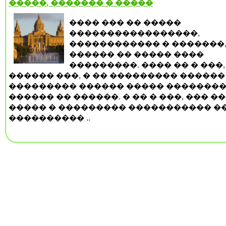
�����, ������� � �����
���� ��� �� �����
�����������������,
������������ � �������
������ �� ����� ����
���������. ���� �� � ���,
������ ���, � �� ��������� ������
��������� ������ ����� �������
������ �� ������. � �� � ���, ��� �
����� � ��������� ����������� �
���������� ..