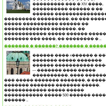
��������� ��� � XIV ����,
���������� ������ � ��
������ ��������������
��������� ���������. �� ��� ����
����� ���������� ������ ��
������������� �������. ��
������������ ����� ������ �����
������� ��� ����, �� �������� � ..
������� � ������? ������� � ����
������ ���� «������ � �
������� ����� �������
������ ����������� ���
— ������� ���� �����
����������. ���� ������
��� ����� ������� �������, � ���
������� ������� ������� �����.
������������ ����� �����
����������� ����� 500 ������ �����
������ ..