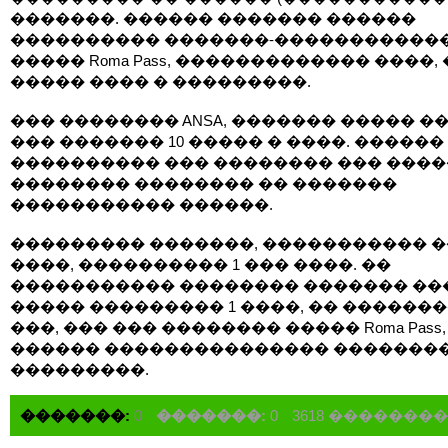
�������. ������ ������� ������
���������� �������-�����������
����� Roma Pass, ������������� ����, 
����� ���� � ���������.
��� �������� ANSA, ������� ����� �
��� ������� 10 ����� � ����. ������
���������� ��� �������� ��� ����
�������� �������� �� �������
����������� ������.
��������� �������, ����������� 
����, ���������� 1 ��� ����. ��
����������� �������� ������� ��
����� ��������� 1 ����, �� ������
���, ��� ��� �������� ����� Roma Pass,
������ ��������������� �������
���������.
�������:
0
�������:
0
3618 �������