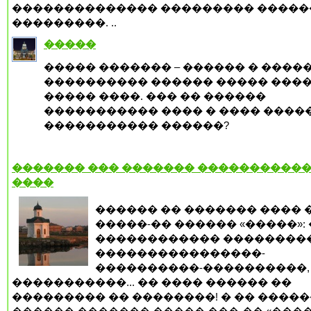
�������������� ��������� �����
���������. ..
�����
����� ������� – ������ � ����
���������� ������ ����� ���
����� ����. ��� �� ������
����������� ���� � ���� ����
����������� ������?
������� ��� ������� ����������
����
������ �� ������� ���� 
�����-�� ������ «�����»: 
������������ ����������
����������������-
����������-����������, 
�����������... �� ���� ������ ��
��������� �� ��������! � �� �����