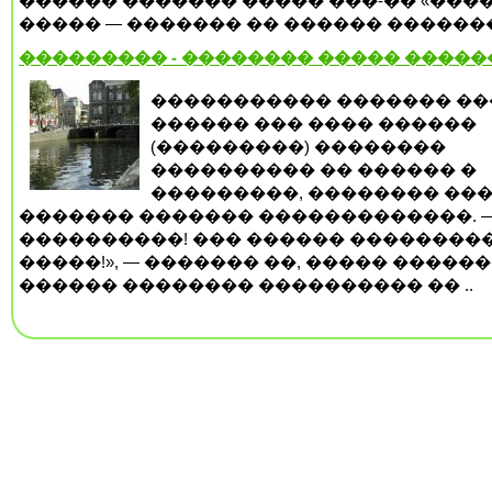
������ ������� ����� ���-�� «����
����� — ������� �� ������ �������.
��������� - �������� ����� �����
����������� ������� �
������ ��� ���� ������
(���������) ��������
���������� �� ������ �
���������, �������� ���
������� ������� �������������. —
����������! ��� ������ ��������
�����!», — ������� ��, ����� �����
������ �������� ���������� �� ..