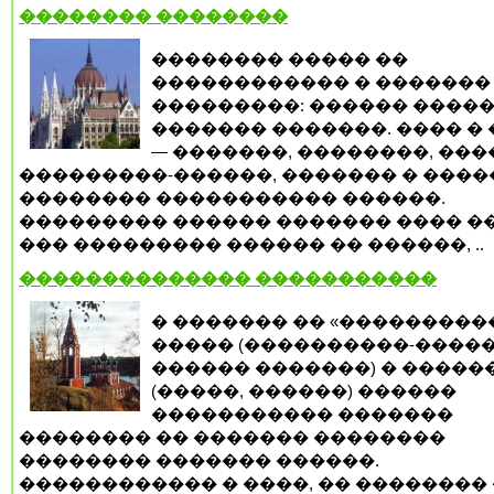
�������� ��������
�������� ����� ��
������������ � �������
���������: ������ �����
������� �������. ���� �
— �������, ��������, ���
���������-������, ������� � ����
�������� ����������� ������.
��������� ������ ������� ���� �
��� ��������� ������ �� ������, ..
�������������� �����������
� ������� �� «���������
����� (����������-�����
������ �������) � �����
(�����, ������) ������
����������� �������
�������� �� ������� ��������
�������� ������� ������.
������������ � ����, �� �������� 