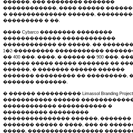
������. ��� �������� �������
������������, ���� ������ �����
� ������������� ������, ��������
��������� � ��.
���� Cybarco �������� ��������
������������� ������������
������������ �� �����. �� �������
1�2-��������� ����������� �����
�� 400 ���. ����, � ����� �� 900 ���. ���
������ ����� ����� ������� �� ��
������, � ������� ������ ������
������� ��������� �� ���������, 
������� �������.
� ������ ���������� Limassol Branding Project
����������� ������ �����������
������������ ����������� �
���������� ���������
��������������� ������, �������
������� ����� � ����, ��� �� �����
�����, ����������������� ������