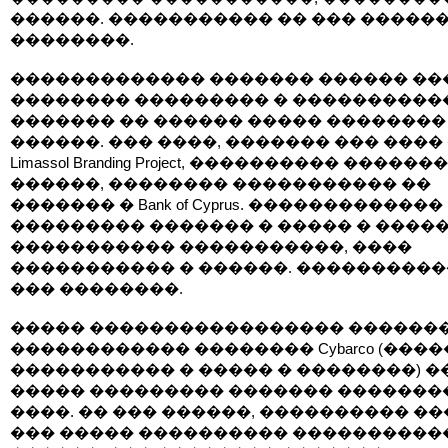
������. ����������� �� ��� �����
��������.
������������� ������� ������ ��
�������� ��������� � ����������
������� �� ������ ����� ��������
������. ��� ����, ������� ��� ����
Limassol Branding Project, ���������� �����
������, �������� ����������� ��
������� � Bank of Cyprus. �������������
��������� ������� � ����� � ����
����������� �����������, ����
����������� � ������. ����������
��� ��������.
����� ����������������� ������
������������ �������� Cybarco (����
����������� � ����� � ��������) �
����� ��������� ������� �������
����. �� ��� ������, ���������� �
��� ����� ���������� ����������