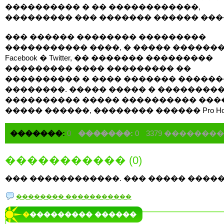
���������� � �� ������������,
��������� ��� ������� ������ ����
��� ������ �������� ���������
����������� ����, � ����� �������
Facebook � Twitter, �� ������� ���������
��������� ���� ��������� ��
���������� � ���� ������� �����
��������. ����� ����� � ��������
���������� ����� ���������� ���
����� ������, �������� ������ Pro Hote
�������:
0
�������:
0
3379 �������
����������� (0)
��� ������������. ��� ����� �����
�������� �����������
���������� ������