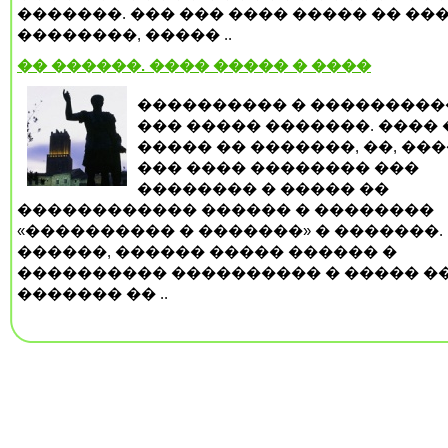
�������. ��� ��� ���� ����� �� ��
��������, ����� ..
�� ������. ���� ����� � ����
���������� � ���������
��� ����� �������. ���� 
����� �� �������, ��, ���
��� ���� �������� ���
�������� � ����� ��
������������ ������ � ��������
«���������� � �������» � �������.
������, ������ ����� ������ �
���������� ���������� � ����� �
������� �� ..