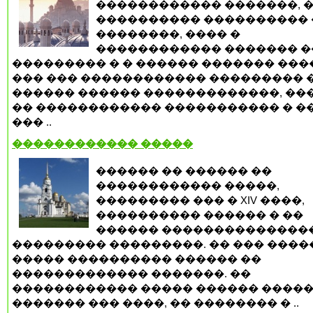
������������ �������, 
���������� ���������� 
��������, ���� �
������������ ������� �
��������� � � ������ ������� ����
��� ��� ������������ ��������� �
������ ������ �������������, ��
�� ������������ ����������� � ��
��� ..
������������ �����
������ �� ������ ��
������������ �����,
��������� ��� � XIV ����,
���������� ������ � ��
������ ��������������
��������� ���������. �� ��� ����
����� ���������� ������ ��
������������� �������. ��
������������ ����� ������ �����
������� ��� ����, �� �������� � ..