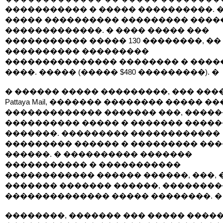
����������� � ����� ����������. 
����� ���������� ��������� ����
�������������. � ���� ����� ���
����������� ����� 130 ��������, ��
���������� ���������
��������������� �������� � �����
����. ����� (����� $480 ���������). �
� ������ ����� ���������, ��� ���
Pattaya Mail, ������� �������� ����� �
������������� ������� ���, ����
���������� ����� � ������� ����
�������. ��������� ������������
��������� ������ � ��������� ��
������. � ���������� �������
����������� � �����������
������������ ������ ������, ���, 
������� ������� ������, ��������
�������������� ����� ��������. �
��������, ������� ��� ����� ����