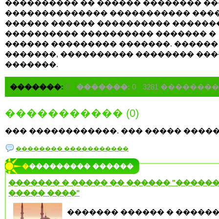
���������� �� ������ �������� ��
�������������� ����������� ����
������ ������ ���������� ������
���������� ���������� ������� �
������ ��������� �������. ������
�������, ���������� �������� ���
�������.
�������:
0
�������:
0
3281 ��������
����������� (0)
��� ������������. ��� ����� �����
�������� �����������
���������� ������
������� � ����� �� ������ "������
����� ����"
������� ������ � �����