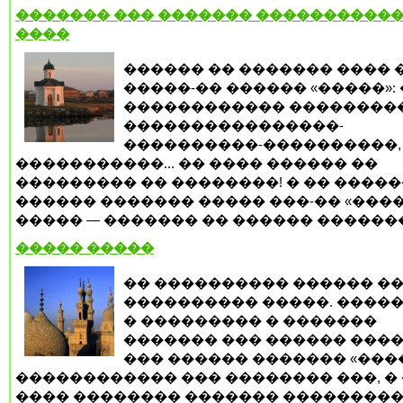
������� ��� ������� ����������
����
������ �� ������� ���� 
�����-�� ������ «�����»: 
������������ ����������
����������������-
����������-����������, 
�����������... �� ���� ������ ��
��������� �� ��������! � �� �����
������ ������� ����� ���-�� «����
����� — ������� �� ������ �������.
����� �����
�� ���������� ������ ��
���������� �����. �����
� ��������� � �������
������� ��� ������ ����
��� ������ ������� «����
������������ ��� �������� ���, �
���� �������� ������� ��������