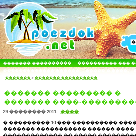
������� ����������
���������� ��� 
������������� ������
����� � ����
�������
»
������� ����������
������� ��������� �
������� ����-��������
29 �������� 2011 -
����
� ��������� 10 ��� ���������� ���
������� ����������� ������ ���� 
������������� �� ����� ��������