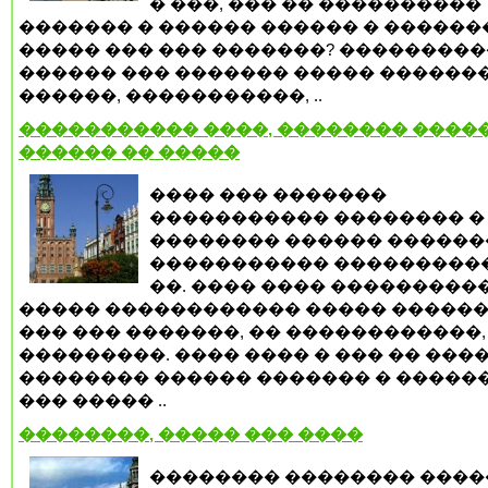
� ���, ��� �� ����������
������� � ������ ������ � ������
����� ��� ��� �������? ���������
������ ��� ������� ����� ������
������, �����������, ..
����������� ����, �������� �����
������ �� �����
���� ��� �������
����������� �������� �
�������� ������ ������
����������� ���������
��. ���� ���� ���������
����� ������������ ����� ������
��� ��� �������, �� ������������,
���������. ���� ���� � ��� �� ���
�������� ������ ������� � ������
��� ����� ..
��������, ����� ��� ����
�������� �������� ���