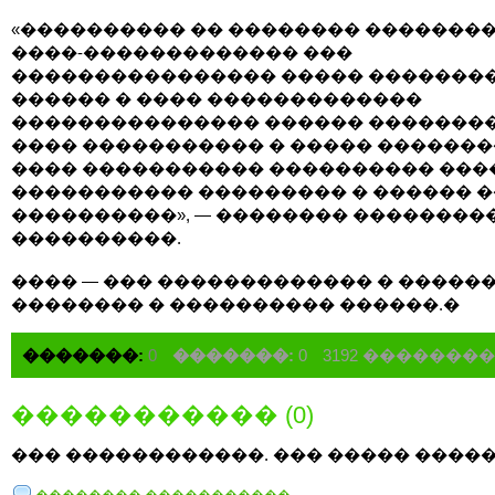
«���������� �� �������� �������
����-������������� ���
���������������� ����� �������
������ � ���� �������������
��������������� ������ ��������
���� ����������� � ����� ������
���� ����������� ���������� ���
����������� ��������� � ������ 
����������», — �������� ��������
����������.
���� — ��� ������������� � �����
�������� � ���������� ������.�
�������:
0
�������:
0
3192 �������
����������� (0)
��� ������������. ��� ����� �����