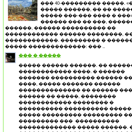
��� 40-��������� �����. 
����� ������, �� �� ����
����� ���-��� ���� � ���»
������ ��� �� ���, �����
������, ������ ���������� ��
������������ ������ ��������, �
������������. ��������� � �����
����� �������������: ��� ..
��� � �����
����� ������ ������. �� �����
������������ ����. � ������
������� ���������� ������ �
����, ����� ������� ������
�������������� �� ������ ���
������ �� �����, ��������
������������ �������� �
���������� ���������� ������
����� ��������� ��������� �
��������� ���
����������
������������� ����� ������. 