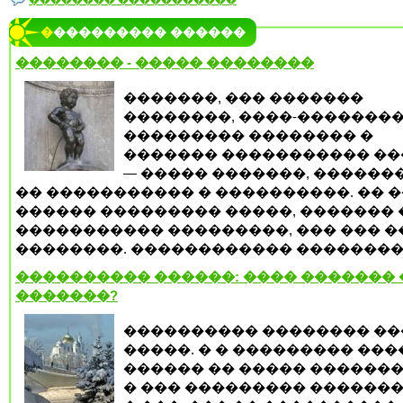
�������� �����������
���������� ������
�������� - ����� ��������
�������, ��� �������
��������, ����-��������
��������� �������� �
������� ����������� �
— ����� �������, ������
�� ����������� � ����������. �� 
������ ��������� �����, ������� 
����������� ���������, ��� ��� �
��������. ������������ ���������,
���������� ������: ���� �������
�������?
���������� �������� ��
�����. � � ��������� ��
������ �� ����� �������
� ��� ��������� �������