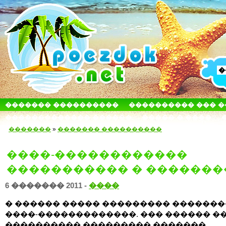
������� ����������
���������� ��� 
������������� ������
����� � ����
�������
»
������� ����������
����-������������
����������� � �������
6 ������� 2011 -
����
� ������ ����� ��������� ������
����-�������������. ��� ������ �
���������� ��������� �������,