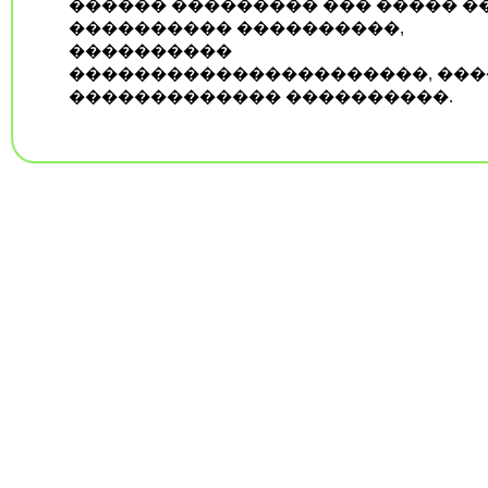
������ ��������� ��� ����� �
���������� ����������,
����������
����������������������, ���
������������� ����������.