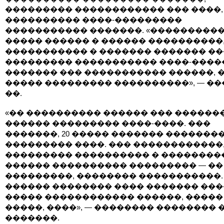
��������� ������������ ��� ����,
���������� ����-���������
����������� �������. «����������
����� ������ � ������ ����������
����������� � ������� ������� ��
��������� ����������� ����-����
������� ��� ����������� ������, �
����� ��������� ����������», — �
��.
«�� ���������� ������ ��� ������
������ ��������� ����-����. ���
�������, 20 ����� ������� �������
��������� ����. ��� ������������,
��������� ���������� � ��������
������ ���������� ��������� — ��
���������, �������� �����������.
������ �������� ���� ������� ��
����� ������������ ������, �����
�����, ����», — �������� �������� 
�������.