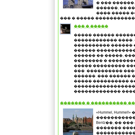
� ��� ������
������, �� �
���� ����� �
��� � ����� ������������
��� � �����
����� ������ ������
������������ ����.
���������� ������ �
������ �����������
������ �� �����, �
�������� � �������
����� ��������� ��
���
���������� ���
������. ��� ������ 
����� ���������� �
������������������
������������� ���
������� � ���������� ��
«Hummel, Hummel
����������� 
Bentz��, �� �
������� ����
�����������