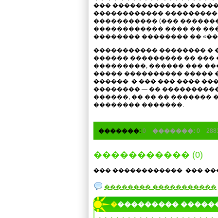
��� ������������� ����� 
������������ ���������
����������� (��� ������
������������ ���� �� ���
�������� �������� �� «��
����������� �������� � �
������ ��������� �� ��� 
���������, ������ ��� ��
����� ���������� ����� 
������. � ��� ��� ���� �
�������� — �� ����������
������, �� �� �� ������� 
�������� �������.
�������:
0
�������:
0
28
����������� (0)
��� ������������. ��� ��
�������� �����������
���������� �����