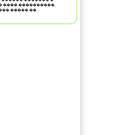
� ���� ����������,
�� ����� �� ..