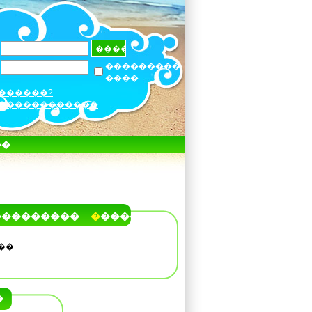
���������
����
������?
������������
��
���������
�����
��.
�