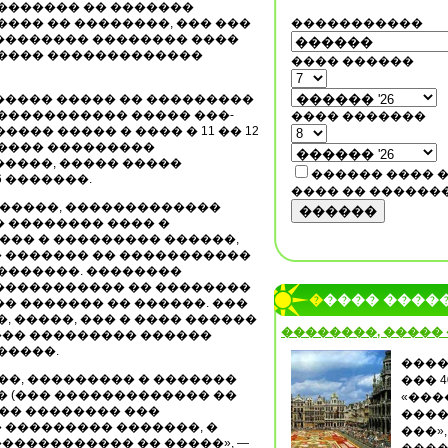
�������� �� �������
���� �� ��������, ��� ���
�����������
�������� �������� ����
����� �������������
���� ������
����� ����� �� ���������
����������� ����� ���-
���� �������
��� ����� � ���� � 11 �� 12
����� ���������
�����, ����� �����
������ ���� 
 �������.
���� �� ������
�����, �������������
������
 �������� ���� �
�� � ��������� ������,
 ������� �� �����������
��������. ��������
����������� �� ��������
����� ����
� ������� �� ������. ���
, �����, ��� � ���� ������
��������, �����
��� ��������� ������
�����.
����
��, ��������� � �������
��� 
� (��� ������������� ��
«���
�� �������� ���
����
 ��������� �������, �
���»,
����������� �� �����», —