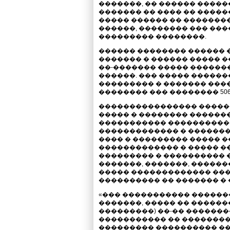
�������, �� ������ ����
������� �� ���� �� �����
����� ������ �� �������
������, �������� ��� ��
��������� ��������.
������ �������� ������ 
������� � ������ ����� �
��-������� ����� ��������
������. ��� ����� �����
��������� � ������� ���
�������� ��� �������� 506
���������������� �����
����� � �������� �������
����������� �����������
������������� � �������
���� � ��������� ����� 
������������� � ����� �
��������� � ���������� �
�������, �������, �������
����� ������������� ��
���������� �� ������� � 
«��� ����������� ������
�������, ����� �� ������
���������) ��-�� �������
����������� �� ��������
��������� ���������� ��