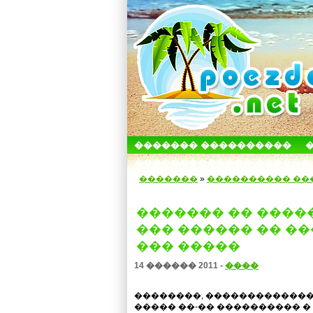
������� ����������
������������� ������
�������
»
���������� ��
������� �� ����
��� ������ �� �
��� �����
14 ������ 2011 -
����
��������, �������������
����� ��-�� ���������� �