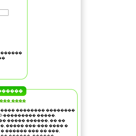
�������
��
������
 ��� ����
���� �������� ��������
40-��������� �����.
�� ����� ������, �� ��
�, ����� ���-��� ���� �
 � ������ ��� �� ���,