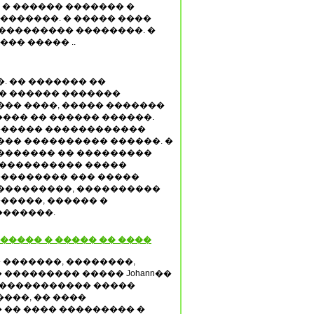
. � ������ ������� �
��������. � ����� ����
��������� ��������. �
�� ����� ..
. �� ������� ��
 � ������ �������
�� ����, ����� �������
��� �� ������ ������.
������� ������������
��� ���������� ������. �
������� �� ���������
���������� �����
��������� ��� �����
���������, ����������
����, ������ �
�������.
����� � ����� �� ����
!» � �������, ��������,
��������� ����� Johann��
�� ����������� �����
���, �� ����
 �� ���� ��������� �