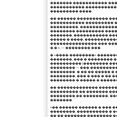
������� ����������� ��
����������� ����������
��������� ����.
�� ������ ���������� �
����������� ��������� �
���������, ������������
�������� ��������� ����
�������, ����������� ���
����� � ����, ����������
��������������� ��� ��
�.�.», — �������� ���.
� «����-��������» ������
�������, ��� � �������� 
���������� (�������� ���
�������� — ��� ��������
��������. � �� �� ����� 
��������, ��� � ��� � ��
�������� � ����� � �����
�� ������������� ������
��������� �� ������� �
�������� �� ��������, ��
�������.
«�� ������ ������ � ��� 
��������, ���������� � ��
�� �� ������� �������� 