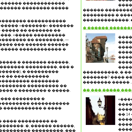
����
������� ������������
����
������ �������� �����
������ ��������
��������� � ���
�������������: �
��������� �����������
����� «�������» �������
� ������ �����
 ����� �� ������� ��
���. «����� ���������
����
������� �� ��������, —
����
���� ��� ������ ������
����
������ ������������ �
����
����
����� � ������� ������,
����
�������� ���������, ��� �
����
�����), � ���������
����������, � �
�� �� ����������
�������? ���� ��
� ��������� ��������
�������� ����� .
 ��������� ��������� ��
�� ��� ����� ��
���� � �������� � �����.
��� �������� �
«���
���������� �����������
����
� ����������� � ����
����
�� 1
����
�� ���� ��������� ��
����
������. �, ������ ������,
����
���������� ���������, ���