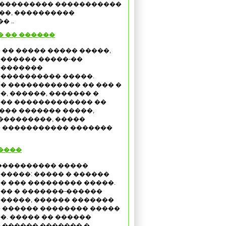
 ��������� �����������
���, ����������
 ..
� �� ������
 �� ����� ����� �����,
������ �����-��
��������
���������� �����.
� ������������ �� ��� �
�, ������, ������� �
�� ������������� ��
��� ������� �����,
���������, �����
 ����������� �������
����
���������� �����
�����: ����� � ������
� ��� ��������� �����.
�� � �������-������
�����, ������ �������
 ������ �������� �����
�. ����� �� ������
������ ������� �