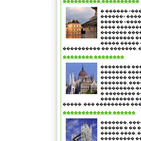
���������� ����������
� ������ «�
������» ���
������ «���
���� �������
������� ����
��������� ��
����� ����� 
���������� �� �������, �
�������� ��������
�������� ��
������� ����
������� ����
�������, ���
���������-��
� �������� 
��������� �
�����. ��� ��������� ����
������������� ������
�������, ���
������ � �� 
����� ����, 
��������� ��