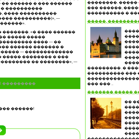
��������. �����
�� ������ � ��� ������
��� ������, ���
 � ����������
���������� � ����
�, ���� ����������
��� ����������)», —
�����, ��������
������».
����
 �������. «� ���� ������
����
�� ����� �����
���
��������� ���� — ��
��� ������ ������� �
����
������� — �������������
����
 ����� �������� � ���
����
��������� �� ��������», —
����
���������. � ���
���������� ��� 
��������������
83 ���������
��� ��� ..
������� ����� �
�� �
����
��� ������!
����
����
����
����
�
����
�������������� 