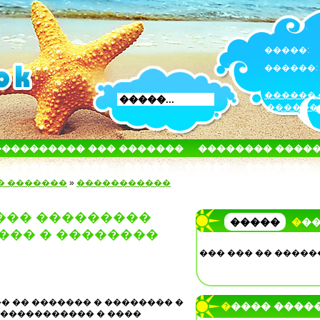
�����:
������:
������ 
������
���������� ��� �������
�������� ����
����� � ����
�����
�����
�������
� �������
»
�����������
��� ���������
�����
��
���� � ��������
��� ��� �� �����
� �� ������� � �������� �
����� ����
 ����������� � ����