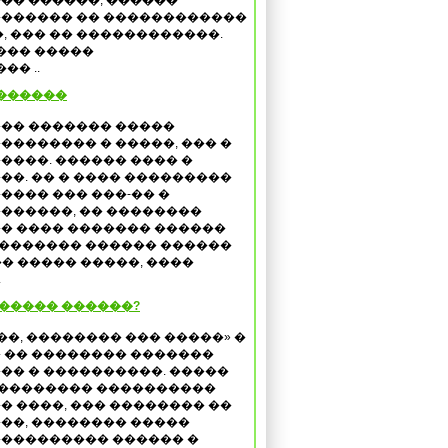
�� ������, ������
������ �� ������������
, ��� �� ������������.
��� �����
�� ..
�������
�� ������� �����
�������� � �����, ��� �
����. ������ ���� �
��. �� � ���� ���������
���� ��� ���-�� �
������, �� ��������
� ���� ������� ������
�������� ������ ������
� ����� �����, ����
.
������ ������?
��, �������� ��� �����» �
 �� �������� �������
�� � ����������. �����
4 �������� ����������
� ����, ��� �������� ��
��, �������� �����
��������� ������ �