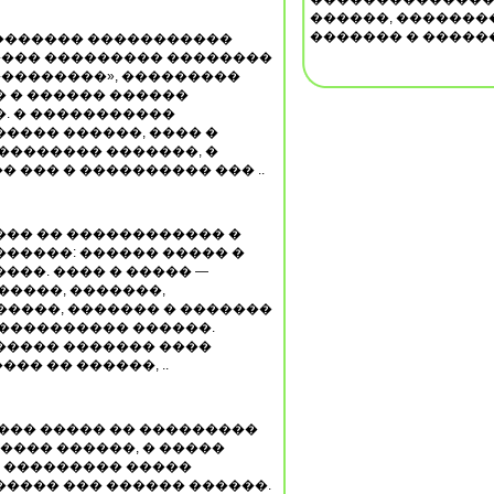
������, �������
������� � ������
�������� �����������
���� ��������� ��������
���������», ���������
 � ������ ������
. � �����������
���� ������, ���� �
�������� �������, �
� ��� � ���������� ��� ..
��� �� ������������ �
�����: ������ ����� �
���. ���� � ����� —
�����, �������,
����, ������� � �������
����������� ������.
����� ������� ����
�� �� ������, ..
��� ����� �� ���������
����� ������, � �����
� ��������� �����
���� ��� ������ ������.