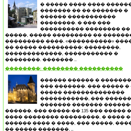
� ����� ���� ���� �����
������� �� �� ������� �
������ �����������
��������. � ��� ���
���������� �������� ��
�����, ����� ��������� �� ������
��������� ����. «����������» ���
�� ����� ����������: ��������,
�������������, ����������� �
��������. ������� ..
��������: �������� ����������
������ ������ � �������
��� �������. ��� ����� �
����� ��������������
�����������, ��� ������
������� ������� ������
������. ��� �����-�� 135 ��� ����� 
���� �������� ���������, � ���� 
������ ���� � ����, ��� �����, ���
�� ����� �������. ..