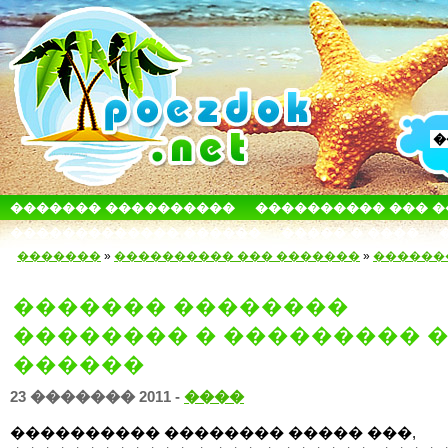
������� ����������
���������� ��� 
������������� ������
����� � ����
�������
»
���������� ��� �������
»
������
������� ��������
�������� � ��������� 
������
23 ������� 2011 -
����
���������� �������� ����� ���,