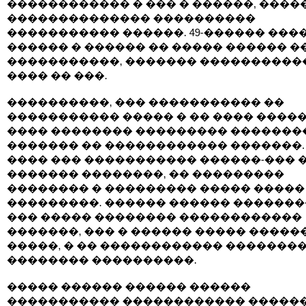
������������ � ��� � ������, ����
�������������� ����������
����������� ������. 49-������ ���
������ � ������ �� ����� ������ �
�����������, ������� ����������
���� �� ���.
����������, ��� ����������� ��
����������� ����� � �� ���� �����
���� �������� ��������� �������
������� �� ������������ �������.
���� ��� ����������� ������-��� 
������� ��������, �� ���������
�������� � ��������� ����� �����
���������. ������ ������ �������
��� ����� �������� ������������
�������, ��� � ������ ����� �����
�����, � �� ������������ �������
�������� ����������.
����� ������ ������ ������
����������� ������������ �����