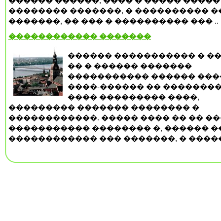
������ ������, ���� � ����� �����
�������� �������, � ���������� �
�������, �� ��� � ���������� ��� ..
������������ �������
������ ����������� � ��
�� � ������ �������
����������� ������ ���
����-������ �� ��������
���� ��������� ����,
��������� ������� �������� �
������������. ����� ���� �� �� �
����������� �������� �, ������ ��
������������ ��� �������, � �����