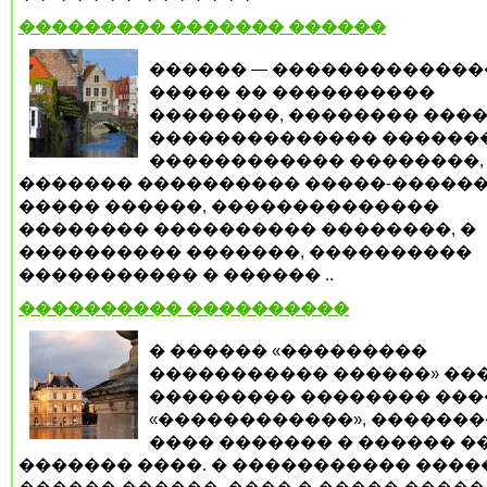
��������� ������� ������
������ — ������������
����� �� ����������
��������, �������� ����
�������������� �������
������������ ��������,
������� ���������� �����-������
����� ������, ��������������
�������� ���������� ��������, �
���������� �������, ����������
����������� � ������ ..
���������� ����������
� ������ «���������
����������� ������» ��
��������� �������� ���
«������������», ������
���� ������� � ������ �
������� ����. � ����������� ���