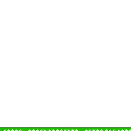
�����
����� ��������
����� ��� ���