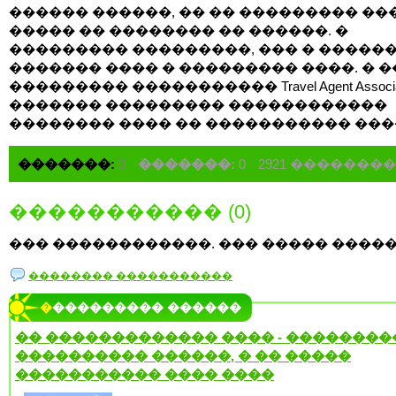
������ ������, �� �� ��������� ��
����� �� �������� �� ������. �
��������� ���������, ��� � �����
������� ���� � ��������� ����. � 
��������� ����������� Travel Agent Associat
������� ��������� ������������
�������� ���� �� ����������� ���
�������:
0
�������:
0
2921 ��������
����������� (0)
��� ������������. ��� ����� �����
�������� �����������
���������� ������
�� ������������� ���� - ��������
���������� ������, � �� �����
����������� ���� ����