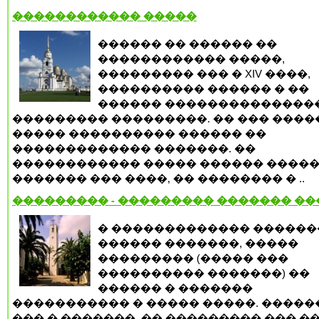
������������ �����
������ �� ������ ��
������������ �����,
��������� ��� � XIV ����,
���������� ������ � ��
������ ��������������
��������� ���������. �� ��� ����
����� ���������� ������ ��
������������� �������. ��
������������ ����� ������ �����
������� ��� ����, �� �������� � ..
��������� - ��������� ������� �
� ������������� ������
������ �������, �����
��������� (����� ���
���������� �������) ��
������ � �������
����������� � ����� �����. �����
��� � �������, �� ��������� ��� �