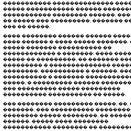
����������� �������������� ���
����� ����������� ������ ������
����������� �������� ������, ��
�� ����� ��� ���������, ������� �
��� �� �����.
���� �������� ������ ������ ���
���� ������ � ���� ����� �������. 
����� ������� ���������� ��
������������ � �������: ���� ���
�����-�� ���������, �� ������� ��
��������� � �������������� ����
��������, ���������� � ������. ��
���������� � ������� ����������
�����, � ��������� ������ �������
��� ��������� ����� ���������
���������� ���������� �� �����.
��� �������� ��������� �����, ��,
�������, ��� ���������� ��������
�������� ����� ��������, �� �����
������. ����� ���� ��������
����������� �������� �� �������