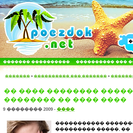
������� ����������
���������� ��� 
������������� ������
����� � ����
�������
»
���������� ��� �������
»
������
�� ���� �������� ����
�������� �� ���� ����
9 �������� 2009 -
����
����������� ������
��������� �����, ��