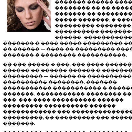
������� ������ ����
�������� �� �� ����
������� �� ��������
����� �������, � ���
��������� ��������
���������� �������
������. ����������
������� � ���� ����� ��������� �
�� ������ — ���� �� ��������� ���
������� � �������� �����������.
�� ��� ����� � ���, ��� ���� �����
������ �� ������ ������ � ������
��������� — ������ �� ����������
���������� ��������, �������
����������� ����������� � �����
�������. ����������� �������� ��
���, ��� ���� ���������� ������
��������� ���������� ������
������������ ��� �������������
���������, �� ��������� ��� �����
�������.