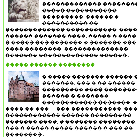
������������� �������
����� �����������
���������. ������ �
���������� ��
������������� �����������, ����
������ ������� ����, ����� � ���
� ����� ��� ������� � ������� ���
���� ��������. ��������������
������� ������������� ������ ..
����� ������ ��������
� ����� ������� ������ 
�������, ��� � �� ������
��������� ���� ������
������ � �������
������������ �������. 
���� �� ��� — ��� �����������. ��
������������ ������ ���������
������� ����, � ������� ��������,
��� � ����� ����� ������ � ��� ��
�������� ..