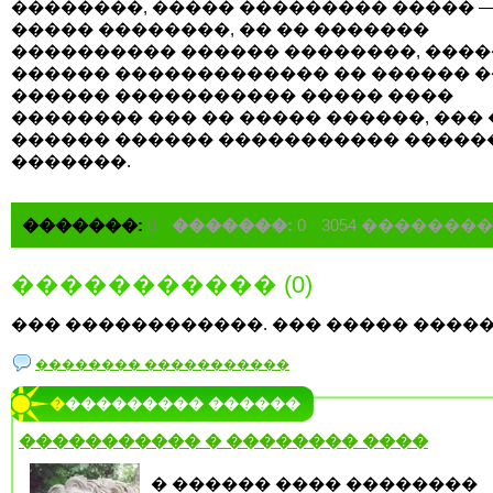
��������, ����� ��������� ����� — 
����� ��������, �� �� �������
���������� ������ ��������, ���
������ ������������� �� ������ �
������ ����������� ����� ����
�������� ��� �� ����� ������, ��� 
������ ������ ����������� �����
�������.
�������:
0
�������:
0
3054 �������
����������� (0)
��� ������������. ��� ����� �����
�������� �����������
���������� ������
����������� � �������� ����
� ������ ���� ��������