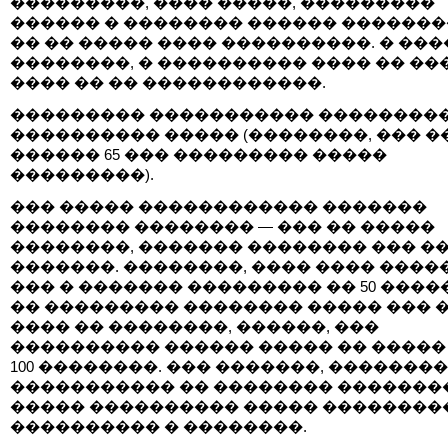
���������, ���� �����, ���������
������ � �������� ������ ��������
�� �� ����� ���� ����������. � ���
��������, � ���������� ���� �� ��
���� �� �� ������������.
��������� ����������� ��������
���������� ����� (��������, ��� �
������ 65 ��� ��������� �����
���������).
��� ����� ������������ �������
�������� �������� — ��� �� �����
��������, ������� �������� ��� �
�������. ��������, ���� ���� ����
��� � ������� ��������� �� 50 ����
�� ��������� �������� ����� ��� 
���� �� ��������, ������, ���
���������� ������ ����� �� �����
100 ��������. ��� �������, ��������
����������� �� �������� �������
����� ���������� ����� ��������
���������� � ��������.