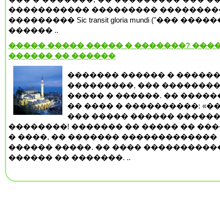
����������� ��������� ��������
��������� Sic transit gloria mundi ("��� ���
������ ..
����� ����� ����� � �������? ����
������ �� ������
������� ������ � �����
���������, ��� �������
����� � ������. �� ����
�� ���� � ����������: «��
��� ����� ������ ������
��������! ������� �� ����� �� ���
� ����, �� ������� �������������
������ �����. �� ���� ����������
������ �� �������. ..