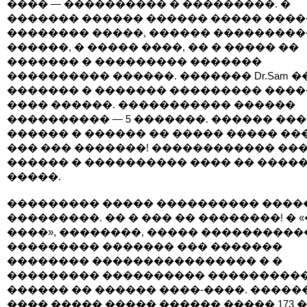
���� — ���������� � ���������. �
������� ������ ������ ����� ���
�������� �����, ������ ���������
������, � ����� ����, �� � ����� ��
������� � ��������� �������
���������� ������. ������� Dr.Sam 
������� � ������� ��������� ����
���� ������. ����������� ������
���������� — 5 �������. ������ ���
������ � ������ �� ����� ����� ��
��� ��� �������! ������������ ��
������ � ���������� ���� �� ����
�����.
��������� ����� ���������� ����
���������. �� � ��� �� ��������! � 
����», ��������, ����� ����������
��������� ������� ��� �������
�������� ���������������� � �
��������� ���������� ����������
������ �� ������ ����-����. �����
���� ����� ����� ������ ����� 173 