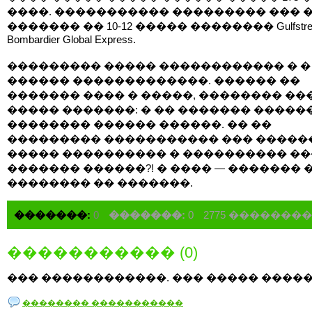
����. ����������� ��������� ��� 
������� �� 10-12 ����� �������� Gulfstre
Bombardier Global Express.
��������� ����� ������������ � �
������ �������������. ������ ��
������� ���� � �����, �������� ��
����� �������: � �� ������� �����
�������� ������ ������. �� ��
��������� ����������� ��� ������
����� ���������� � ���������� �
������� ������?! � ���� — ������� 
�������� �� �������.
�������:
0
�������:
0
2775 �������
����������� (0)
��� ������������. ��� ����� �����
�������� �����������