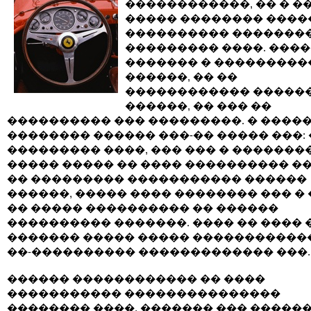
������������, �� � ��
����� �������� ����
���������� �������
��������� ����. ���
������� � ���������
������, �� ��
������������ �����
������, �� ��� ��
���������� ��� ���������. � ����
�������� ������ ���-�� ����� ���:
��������� ����, ��� ��� � ��������
����� ����� �� ���� ���������� �
�� ��������� ����������� ������
������, ����� ���� �������� ��� � 
�� ����� ���������� �� ������
���������� �������. ���� �� ���� 
������� ����� ����� �����������
��-���������� ������������� ���.
������ ������������ �� ����
����������� ���������������
�������� ����, ������� ��� ������