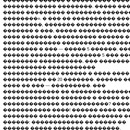
�������� ������ � ��������� ����
������� ����� ��������. ����� ��
����� ��������� �������� ������
��������». � ��� �� ���������� ��
���������, ������� ������� �����
������� � ���, ����� ������������
���� ������� ���������� ������ 
����� �������� ���������� �����
�������� � ��� — ����� 5 ������. ��
������ ��������� ������� 5 ��� ��
�������� ����������, ��� ������
���������� �����������
������������� ������ � ���� ����
���������� �� 20 �������. ������ 
���� �� ��� — ���������. ���
������������� �� ������� ������
������������� ������� � ����� �
������������� �����������? ���
����������� ����! ������ ���� ��
�������� ����������� �������� �
������: ������������ �� ����� ��
������ ����� ������� ��������.