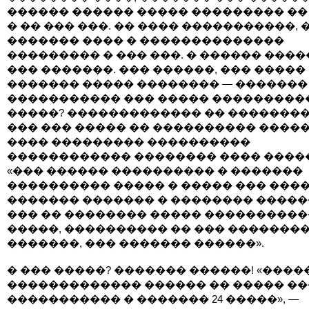
������ ������ ����� ��������� ��
� �� ��� ���. �� ���� �����������, 
������� ���� � ��������������
��������� � ��� ���. � ������ ����
��� �������. ��� ������, ��� �����
������� ����� �������� — �������
����������� ��� ����� ���������
�����? ������������� �� ��������
��� ��� ����� �� ���������� �����
���� ��������� ����������
������������ �������� ���� ����
«��� ������ ���������� � �������
���������� ����� � ����� ��� ���
������� ������� � �������� ������
��� �� �������� ����� ����������
�����, ���������� �� ��� �������
�������, ��� ������� ������».
� ��� �����? ������� ������! «����
������������� ������ �� ����� �
����������� � ������� 24 �����», —