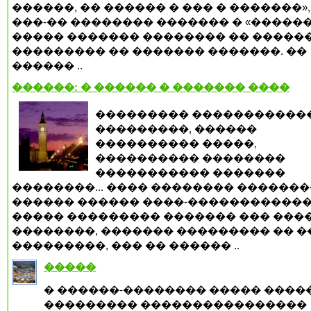
������, �� ������ � ��� � �������»,
���-�� �������� ������� � «������
����� ������� �������� �� �����
��������� �� ������� �������. ��
������ ..
������: � ������ � ������� ����
��������� �����������
���������, ������
���������� �����,
���������� ��������
����������� �������
��������... ���� �������� �������
������ ������ ����-�����������
����� ��������� ������� ��� ���
��������, ������� ��������� �� �
���������, ��� �� ������ ..
�����
� ������-�������� ����� ����
��������� ����������������