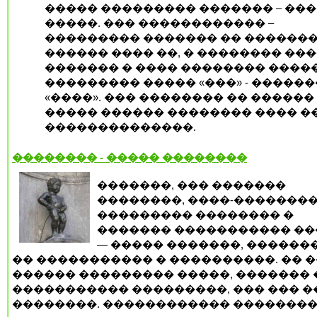
����� ��������� ������� – ��
�����. ��� ������������ –
��������� ������� �� ������
������ ���� ��, � �������� ���
������� � ���� �������� �����
��������� ����� «���» - �����
«����». ��� �������� �� ������
����� ������ �������� ���� �
��������������.
�������� - ����� ��������
�������, ��� �������
��������, ����-��������
��������� �������� �
������� ����������� �
— ����� �������, ������
�� ����������� � ����������. �� 
������ ��������� �����, ������� 
����������� ���������, ��� ��� �
��������. ������������ ���������,