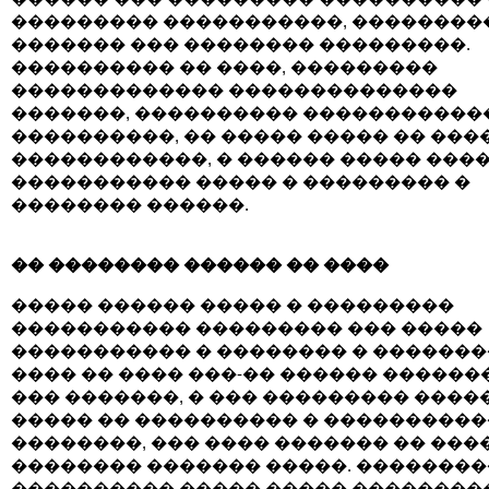
��������� �����������, ��������
������� ��� �������� ���������.
���������� �� ����, ���������
������������� ��������������
�������, ���������� �����������
����������, �� ����� ����� �� ���
������������, � ������ ����� ���
����������� ����� � ��������� �
�������� ������.
�� �������� ������ �� ����
����� ������ ����� � ���������
����������� ��������� ��� �����
����������� � �������� � �������
���� �� ���� ���-�� ������ ������
��� �������, � ��� ��������� ����
����� �� ���������� � �����������
��������, ��� ���� ������� �� ���
�������� ������� �����. ��������
���������� ����� ����� ���������