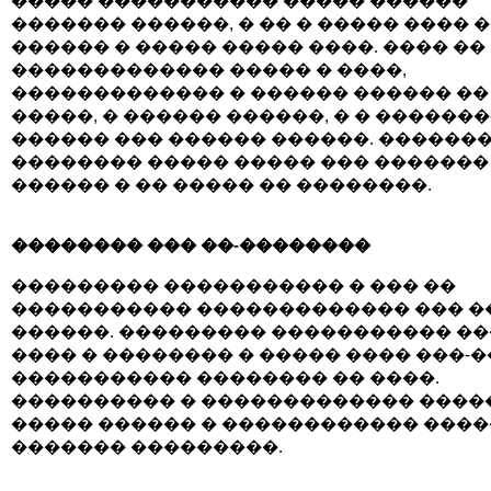
����� ����������� ����� ������
������� ������, � �� � ����� ���� 
������ � ����� ����� ����. ���� ��
������������� ����� � ����,
������������� � ������ ������ ��
�����, � ������ ������, � � �������
������ ��� ������ ������. �������
�������� ����� ����� ��� ������� 
������ � �� ����� �� ��������.
�������� ��� ��-��������
��������� ����������� � ��� ��
����������� ������������� ��� �
������. ��������� ����������� �
���� � �������� � ����� ���� ���-�
����������� �������� �� ����.
���������� � ������������� ����
����� ������ � ������������ ����
������� ���������.