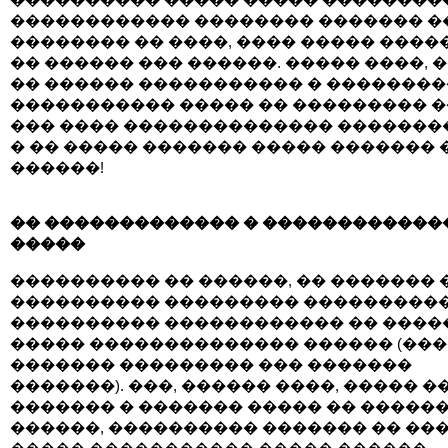
������������ �������� ������� �
�������� �� ����, ���� ����� ����
�� ������ ��� ������. ����� ����, 
�� ������ ����������� � ��������
����������� ����� �� ��������� �
��� ���� �������������� �������
� �� ����� ������� ����� ������� 
������!
�� ������������� � ������������
�����
���������� �� ������, �� ������� 
���������� ��������� ����������
���������� ������������ �� ����
����� �������������� ������ (��
������� ��������� ��� �������
�������). ���, ������ ����, ����� �
������� � ������� ����� �� �����
������, ���������� ������� �� ���