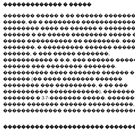
������������� � �����
������� ����� � �� ������ ������
�����, �� � �������� ������������
�������� ���� �� ������ � ������
������ � �� ����� �������� ����� 
����� ���������� �� ��������. ��
�������, � ��������� ������ �����
������, � ��� ����� �������,
����������� � �.�. ��� ������ ����
������ ��� �������� �������.
���������� ���� ������� ������ �
������ (�� ���� ������� ������
�������� ��� ���������, � �� ���
���������� �����������). ������
������� � 3-7-������� �����. ������
����� ������� ������ ����������,
������������� ���� ����� ������
��������� ������������� ������