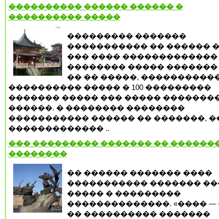
���������� ������ ������ �
���������� �����
��������� �������
����������� �� ������ �
��� ���� �������������
�������� ����� ������� 
�� �� �����, ����������
���������� ����� � 100 ���������
������� ����� ��� ����� �������
������. � �������� ��������
����������� ������ �� �������, �
������������� ..
��� ��������� ������� �� ������
��������
�� ������ ������� ����
����������� ������� ��
����� � ���������
��������������. «���� —
�� ���������� �������