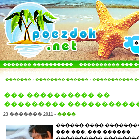
������� ����������
���������� ��� 
������������� ������
����� � ����
�������
»
�������� ������
»
����������� �
��� ���������� ��
��������� ����������
23 ������� 2011 -
����
������ ���� �������
��� ���, ��� ������
���������� ��������