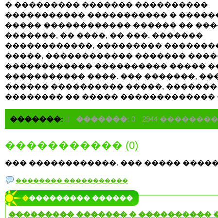
� ��������� ������� ����������
����������� ����������� � �����
����� ������������ ������ �� ��
�������, �� ����, �� ���. �������
������������, ��������� �������
�����, ������������ ������� ����
������������ ���������� ����� �
����������� ����. ��� �������, ��
������ ���������� �����, �������
�������� �� ����� ������������� 
�������:
0
�������:
0
2944 �������
����������� (0)
��� ������������. ��� ����� �����
�������� �����������
���������� ������
��������� ������� � ���������� �