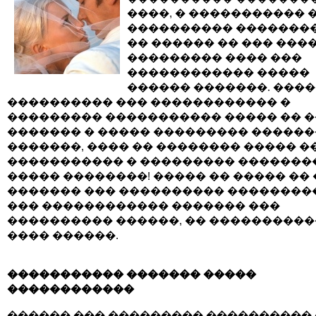
����, � ����������� 
���������� ��������
�� ������ �� ��� ���
��������� ���� ���
������������ �����
������ �������. ����
���������� ��� ������������ �
��������� ����������� ����� �� 
������� � ����� ��������� �����
�������, ���� �� �������� ����� ���
����������� � ��������� �������
����� ��������! ����� �� ����� �� 
������� ��� ���������� ��������
��� ������������ ������� ���
���������� ������, �� ����������
���� ������.
����������� ������� �����
������������
������ ��� ��������� ����������