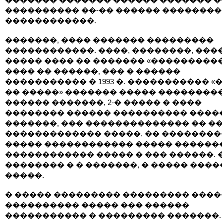
���������� ��-�� ������ �������
������������.
�������, ���� ������� ���������
������������. ����, ��������, ���
����� ���� �� ������� «���������
���� �� ������, ��� � ������
����������� � 1993 �. ����������� «
�� �����» ������� ����� ��������
������ �������, 2-� ����� � ����
�������� ������ ���������� ����
�������, ��� �������������� �� �
������������� �����, �� ��������
����� ������������ ����� ������
������������ ����� � ��� ������. 
�������� � � �������, � ����� ����
�����.
� ����� ��������� ��������� ���
���������� ����� ��� ������
����������� � ��������� �������. 