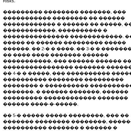
Risks.
��������� �������� �������, ���
����������� �������� �� ������
������������ � ������ �� �����, �
������������, ���������� �
��������������� ������������. ��
����� �� ������ ��������� �����
������. �� 2-� � ����. �� 3-� � ������
�� ���� ���� ������� ������
�����������, ��� ������ ������ �
���������������� ������� ������
�� 4-� � �����, ��� ���������� ����
���������� �������� ���������
�������� � ���������� ���������
�������. � ������ �������, ������
��������� ������������ �������
������ ����-�-�����.
�� 5-� ����� ����� ��������, ��� ��
������� �������� ��������, ����
���������� ������� � ������ �