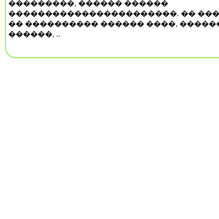
���������, ������ ������
�����������������������. �� ���
�� ���������� ������ ����, �����
������, ..