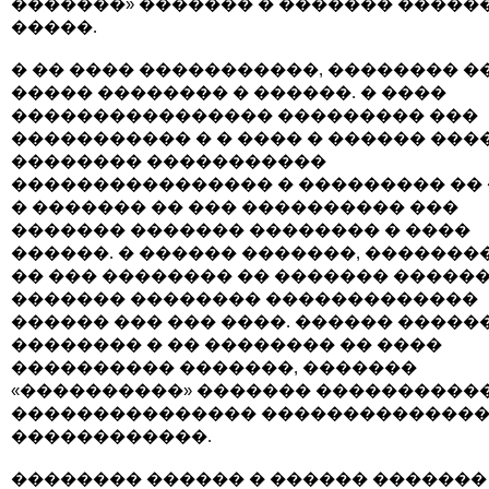
�������» ������� � ������� �����
�����.
� �� ���� �����������, �������� �
����� �������� � ������. � ����
���������������� ��������� ���
����������� � � ���� � ������ ���
�������� �����������
���������������� � ��������� ��
� ������� �� ��� ���������� ���
������� ������� �������� � ����
������. � ������ �������, �������
�� ��� �������� �� ������� ������
������� �������� �������������
������ ��� ��� ����. ������ �����
�������� � �� �������� �� ����
���������� �������, �������
«����������» ������� �����������
��������������� �������������
������������.
�������� ������ � ������ �������