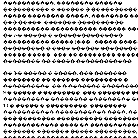
�����������. �������� ������
���������� � ������ � ������������
����� �������� �����, �������� �
��� �����, ������� ����������
����������-���������� ������ ��
�� 7-� ����� � ���������������
���������� ����� (���). ����� ���
��������� � ���� ������ �������
����� �����, ��� �� �������� ����
�������� �� ����� ������������.
�� 8-� ����� � �����, ��� �������
�������� �� ������ ��������� �
����������, �� � ������� ��������
9-� ����� � ��������, ��� ������� 
���������� �������� ��������� ��
10-� ����� � ���������, ��������
����������� ����������� ����. ��
��� �������� ���������� �������
������������ ���� �� ����������
������� ������� ����� ���������,
������� ������� ������ ������� �