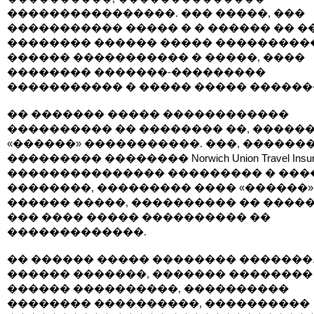
����������������. ��� �����, ���
����������� ����� � � ������ �� �
�������� ������ ����� ���������
������ ����������� � �����, ����
�������� �������-���������
����������� � ����� ����� ������
�� ������� ����� ������������
���������� �� �������� ��, �����
«������» �����������. ���, ������
��������� �������� Norwich Union Travel Insura
��������������� ��������� � ���
��������, ��������� ���� «������»
������ �����, ���������� �� �����
��� ���� ����� ���������� ��
�������������.
�� ������ ����� �������� �������.
������ �������, ������� ��������
������ ����������, ����������
�������� ����������, ����������