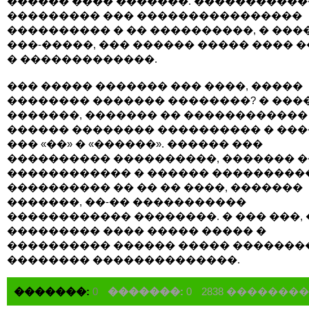
������ ���� �������. ����������
��������� ��� ����������������
���������� � �� ����������, � ���
���-�����, ��� ������ ����� ���� 
� �������������.
��� ����� ������� ��� ����, �����
�������� ������� ��������? � ���
�������, ������� �� ������������
������ �������� ���������� � ��
��� «��» � «������». ������ ���
���������� ����������, ������� 
������������ � ������ ���������
���������� �� �� �� ����, �������
�������, ��-�� �����������
������������ ��������. � ��� ���, 
��������� ���� ����� ����� �
���������� ������ ����� �������
�������� ��������������.
�������:
0
�������:
0
2838 �������