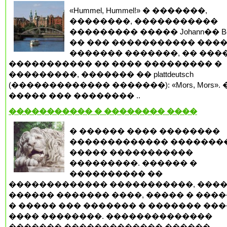
«Hummel, Hummel!» � �������,
��������, �����������
��������� ����� Johann�� Be
�� ��� ����������� ���
������� �������, �� ���
����������� �� ���� ��������� �
���������, ������� �� plattdeutsch
(������������� �������): «Mors, Mors». 
����� ��� �������� ..
����������� � �������� ����
� ������ ���� ��������
������������� �������
����� �����������
���������. ������ �
���������� ��
������������� �����������, ����
������ ������� ����, ����� � ���
� ����� ��� ������� � ������� ���
���� ��������. ��������������
������� ������������� ������ ..