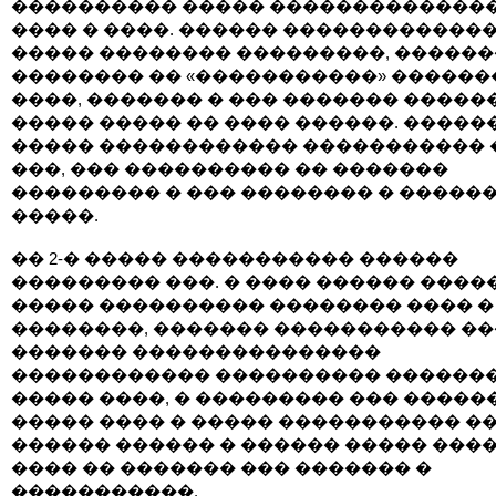
���������� ����� �������������
���� � ����. ������ ������������
����� �������� ���������, ������
�������� �� «�����������» �����
����, ������� � ��� ������� �����
����� ����� �� ���� ������. �����
����� ������������ ����������� 
���, ��� ���������� �� �������
��������� � ��� �������� � �����
�����.
�� 2-� ����� ����������� ������
��������� ���. � ���� ������ ����
����� ���������� �������� ���� �
��������, ������� ����������� �
������� ���������������
������������ ���������� �������
����� ����, � ��������� ��� �����
����� ���� � ����� ����������� �
������ ������ � ������ ����� ���
���� �� ������� ��� ������� �
�����������.