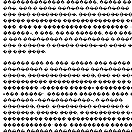
�������������� �������. ����� �� 
���, ��� � ���� ������ ����������,
��� ��� ����������. ���� �������
����� �������� �������������� �
���, ��� �� ����������� �������� 
������», � ���, �� �� ������, ��� �
� ��� ��������� �� �������� � ���
��� � ����� � ����� �����-�� ���� 
�� ��� ����.
������ ��� �� ���. ����� ��� �����
��������� � ��������� ���������
�����, ������������ ���, ��� �� ��
���������� ����������� ���� �� 
�������� «������ �����» ��������
«���-�����», ������� ������� ���� 
������� «������������», � �����
�������, ���, ��������� ������� �
�������. ����� ����, � ��������� 
��������� ����� ����������� ���
�����������: ���, ��������� ����
����� ������ ����������� ������