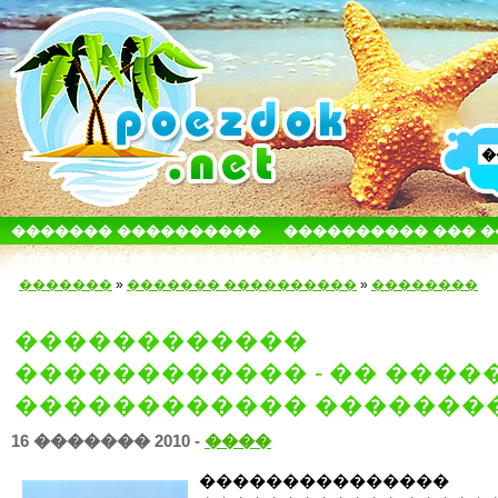
������� ����������
���������� ��� 
������������� ������
����� � ����
�������
»
������� ����������
»
��������
������������
������������ - �� ����
������������ �������
16 ������� 2010 -
����
���������������