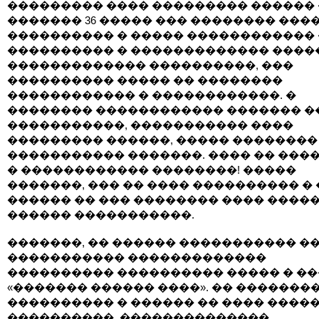
��������� ���� ��������� ������ 
������� 36 ����� ��� �������� ����
���������� � ����� ������������ 
���������� � ������������� ����
������������� ����������, ���
���������� ����� �� ��������
������������ � ������������. �
�������� ������������ ������� �
�����������, ����������� ����
��������� ������, ����� ��������
����������� �������. ���� �� ���
� ������������ ��������! �����
�������, ��� �� ���� ���������� �
������ �� ��� �������� ���� ����
������ �����������.
�������, �� ������ ����������� �
����������� �������������
���������� ���������� ����� � �
«������� ������ ����». �� �������
���������� � ������ �� ���� ����
����������, ��������������