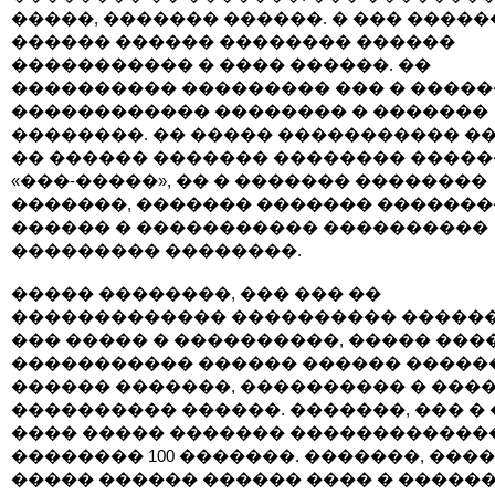
�����, ������� ������. � ��� �����
������ ������ �������� ������
����������� � ���� ������. ��
���������� ��������� ��� � �����
������������ �������� � �������
��������. �� ����� ����������� �
�� ������ ������� �������� ����
«���-�����», �� � ������� ��������
�������, ������� ������� ������
������ � ����������� ����������
��������� ��������.
����� ��������, ��� ��� ��
������������� ���������� ������
��� ����� � ����������, ����� ���
����������� ������ ������ �����
������ �������, ���������� � ���
���������� ������. �������, ��� �
���� ����� ������� ������������
�������� 100 �������. �������, ���
����� ������ ������ ���� � ������,