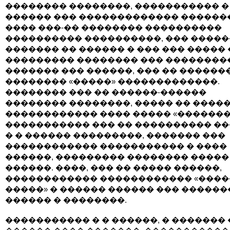
�������� ��������, ����������� �
������ ��� ������������� �������
���� ���-�� �������� ����������
���������� ����������, ��� �����
������� �� ������ � ��� ��� �����
��������� �������� ��� ��������
������� ��� ������, ��� �� ������
�������� «�����» �������������.
�������� ��� �� ������-������
�������� ��������, ����� �� ����
������������ ���� ����� «�������
����������� ��� �� ���������� ��
� � ������ ���������, ������� ���
������������ ����������� � ����
������, ��������� �������� �����
������. ����, ��� �� ����� ������,
������������ ������������ «����
�����» � ������ ������ ��� �����
������ � ��������.
����������� � � ������, � �������