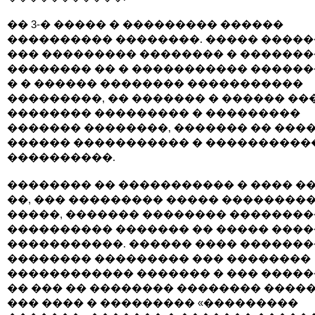
�� 3-� ����� � ��������� ������
���������� ��������. ����� �����
��� ��������� �������� � �������
�������� �� � ����������� ������
� � ������ �������� �����������
���������, �� ������� � ������ ��
�������� ��������� � ���������
������� ��������, ������� �� ����
������ ����������� � ����������
����������.
�������� �� ����������� � ���� �
��, ��� ��������� ����� ��������
�����, ������� �������� �������
���������� ������� �� ����� ����
�����������. ������ ���� ������
�������� ��������� ��� ��������
������������ ������� � ��� ������
�� ��� �� �������� �������� �����
��� ���� � ��������� «���������