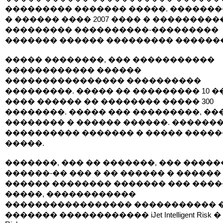
��������� ������� �����. ��������
� ������ ���� 2007 ���� � ���������
��������� ����������-���������
������� ������ ��������� ������
����� ��������, ��� �����������
������������ ������
���������������� ����������
���������. ����� �� ��������� 10 �
���� ������ �� �������� ����� 300
��������. ����� ��� ���������, ��
�������� � ������ ������. ������
���������� ������� � ����� �����
�����.
�������, ��� �� �������, ��� �����
������-�� ��� � �� ������ � ������
������ �������� ������� ��� ���
�����, ������������
����������������� ����������� 
������� ������������ iJet Intelligent Risk � C