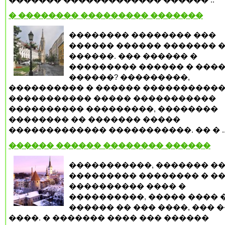
� �������� ��������� �������
�������� �������� ���
������ ������ ������� 
������. ��� ������ �
��������� ������ � ���
������? ���������,
���������� � ������ �����������
����������� ����� �����������
���������� ���������, ��������
�������� �� ������� �����
������������� �����������. �� � .
������ ������ �������� ������
�����������, ������� ��
��������� �������� � �
���������� ���� �
����������, ����� ���� 
������ �� ��� ����, ��� 
����. � ������� ���� ��� ������