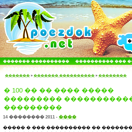
������� ����������
���������� ��� 
������������� ������
����� � ����
�������
»
������� ����������
»
��������
� 100 �� �� ���� �����
��������� ����������
���������
14 �������� 2011 -
����
����� � ��� ���������� �� ������