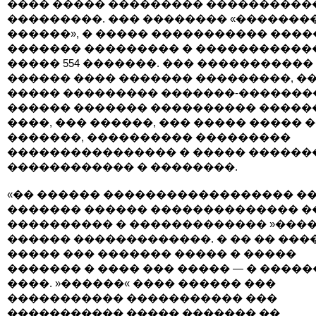
���� ����� ��������� ����������
���������. ��� �������� «�������
������», � ����� ����������� ���
������� ��������� � �����������
����� 554 �������. ��� �����������
������ ���� ������� ���������, �
����� ��������� �������-�������
������ ������� ���������� �����
����, ��� ������, ��� ����� ����� 
�������, ���������� ���������
���������������� � ����� ������
������������ � ��������.
«�� ������ ������������������ �
������� ������ �������������� �
���������� � ������������� »���
������ �������������. � �� �� ���
����� ��� ������� ����� � �����
������� � ���� ��� ����� — � ������
����. »������« ���� ������ ���
����������� ����������� ���
����������� ����� ������� ��