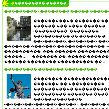
���������� ������
��������� - �������� ����� �����
����������� ������� �
������ ��� ���� ������
(���������) ��������
���������� �� ������ �
���������, �������� ���
������� ������� �������������. —
����������! ��� ������ ��������
�����!», — ������� ��, ����� �����
������ �������� ���������� �� ..
��������� ������� ���������
�������� ������������
������� �� ����������
����������� ���������
��������� ������� ����
�����-��������
«�������������� �����», ������� 