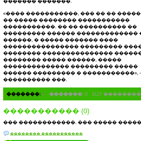
������� �������.
«���� �����������, ��� �� �� �����
�� ����� �������� �����������
�����������. �� �� ���������� ��
��������� ������ ������������� 
������, � ����� ������� ����
���������������� ��������� ���
�������� ��������������� ������
�������� ����� ������, �����
�������������� ��������� �����
������ ��������� � �����������», 
���������� ���.
�������:
0
�������:
0
3127 �������
����������� (0)
��� ������������. ��� ����� �����
�������� �����������