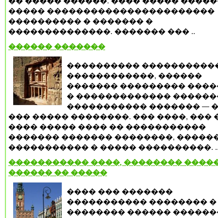
�� ����� ������. ���� ����� �����
����� �����������������������
���������� � ������� �
��������������. ������� ��� ..
������ �������
���������� ����������
������������, ������
������� ��������� ���
� ������������� �����
����������� ������� — 
��� ����� ��������. ��� ����, ��� 
���� ����� ���� �� �����������
������� ������� ��������, �����
����������� � ����� ����������. .
����������� ����, �������� �����
������ �� �����
���� ��� �������
����������� �������� �
�������� ������ ������