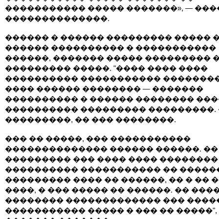
����������� ����� �������», — ��
��������������.
������ � ������ ��������� ����� 
������ ���������� � �����������
������, ������� ����� ��������� 
��������� �����. "���� ���� ����
���������� ����������� �������
���� ������ �������� — �������
���������� � ������ �������� ��
���������� ��������� ���������. 
���������, �� ��� ��������.
��� �� �����, ��� �����������
�������������� ������ ������. ��
��������� ��� ���� ���� ��������
���������� ����������� �� �����
��������� ���� �� ������, �� � �� 
����, � ��� ����� �� ������. �� ��
�������� ������������� ��� ����
����������� ����� � ��� �� �����",