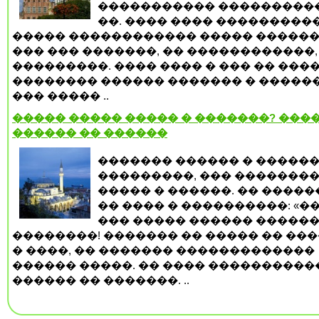
����������� ���������
��. ���� ���� ���������
����� ������������ ����� ������
��� ��� �������, �� ������������,
���������. ���� ���� � ��� �� ���
�������� ������ ������� � ������
��� ����� ..
����� ����� ����� � �������? ����
������ �� ������
������� ������ � �����
���������, ��� �������
����� � ������. �� ����
�� ���� � ����������: «��
��� ����� ������ ������
��������! ������� �� ����� �� ���
� ����, �� ������� �������������
������ �����. �� ���� ����������
������ �� �������. ..