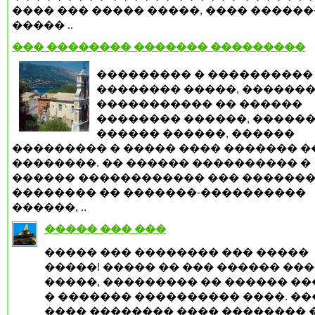
���� ��� ����� �����, ���� �����
����� ..
��� �������� ������� ���������
��������� � ����������
�������� �����, ������
����������� �� ������
�������� ������, �����
������ ������, ������
��������� � ����� ���� ������� 
��������. �� ������ ���������� �
������ ������������ ��� ������
�������� �� �������-����������
������, ..
����� ��� ���
����� ��� �������� ��� �����
�����! ����� �� ��� ������ ��
�����, ��������� �� ������ �
� ������� ���������� ����. �
���� �������� ���� �������� 