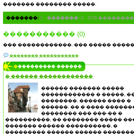
������� �������� �����.
�������:
0
�������:
0
3078 �������
����������� (0)
��� ������������. ��� ����� �����
�������� �����������
���������� ������
� ������ ������������
������ ������� �����
������������ � �����, �
��������. ������ ���� �
������. �� � ���� �����
�������� ��� ���-�� �
����������, �� �������� ����� ��
������� ������ ����������, �
��������� ������ ������ �������