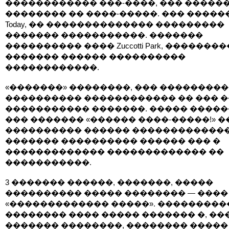
������������ ���-����, ��� �����
�������� �� ����-�����. ��� ������
Today, �� �������������� ���������
������� �����������. �������
���������� ���� Zuccotti Park, ��������
������� ������ ����������
������������.
«�������» ��������, ��� ��������
���������� ������������ �� ��� 
����������� �������. ����� ����
��� ������� «������ ����-�����!» �
���������� ������ �������������
������� ���������� ������ ��� �
������������� ������������� ��
�����������.
3 ������� ������, �������, �����
���������� ����� �������� — ����
«������������� �����». ���������
�������� ���� ����� ������� �, ��
������� ��������, �������� �����