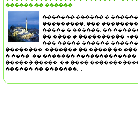
������ �� ������
������� ������ � �����
���������, ��� �������
����� � ������. �� ����
�� ���� � ����������: «��
��� ����� ������ ������
��������! ������� �� ����� �� ���
� ����, �� ������� �������������
������ �����. �� ���� ����������
������ �� �������. ..