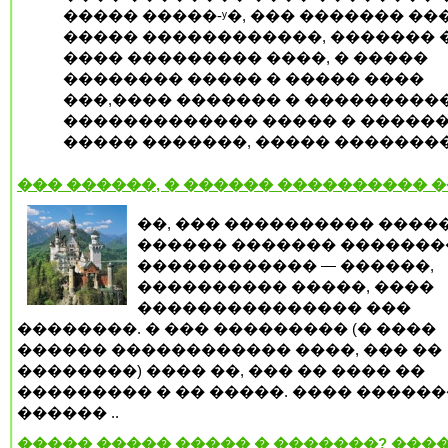
����� �����-ʸ�, ��� ������� ��
����� ������������, ������� �
���� ��������� ����, � �����
�������� ����� � ����� ����
���,���� ������� � ���������
������������� ����� � �����
����� �������, ����� �������
��� ������, � ������ ���������� 
��, ��� ���������� ����
������ ������� �������
������������ — ������,
���������� �����, ����
��������������� ���
��������. � ��� ��������� (� ����
������ ������������ ����, ��� ��
��������) ���� ��, ��� �� ���� ��
��������� � �� �����. ���� �����
������ ..
����� ����� ����� � �������? ����