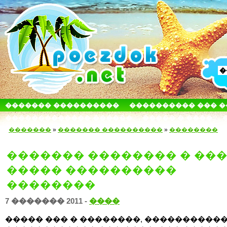
������� ����������
���������� ��� 
������������� ������
����� � ����
�������
»
������� ����������
»
��������
������� �������� � ���
����� ����������
��������
7 ������� 2011 -
����
����� ��� � ��������, �����������