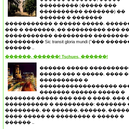
��������� (����� ���
���������� �������) ��
������ � �������
����������� � ����� �����. �����
��� � �������, �� ��������� ��� �
����������� ��������� ��������
��������� Sic transit gloria mundi ("��� ���
������ ..
������, ������! Tschues, ������!
������ ����� ���������
����� ��� � �����. ���� 
���������� �
������������������ ���
������� ������ ����� �
������� ����� ��� ��� � ����. ��� 
���������� � ���������: ������� 
��������, �� ������, ������, �����
���� ����� �� �������� � ����� �
������ ..