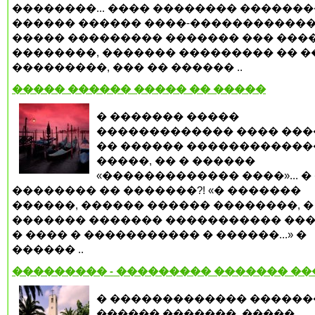
��������... ���� �������� �������
������ ������ ����-�����������
����� ��������� ������� ��� ���
��������, ������� ��������� �� �
���������, ��� �� ������ ..
����� ������ ����� �� �����
� ������� �����
������������� ���� ���
�� ������ ������������
�����, �� � ������
«������������� ����»... �
�������� �� �������?! «� �������
������, ������ ������ ��������, �
������� ������� ����������� ���
� ���� � ����������� � ������...» �
������ ..
��������� - ��������� ������� �
� ������������� ������
������ �������, �����