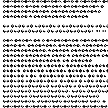
��������� �������, ��� � ������ �
������ ���� ������ ���������� �
������������� ��������������
������� � ��������� ������.
�� ���� �� ������ � ��������� ���
������������ �� ���������� PRO100T
��� ����� �� � ��������� �������
����-��. ��������, ������. �������
������������, ������ �����������
������ ������� ���� � �������� �
����������������, �� ������
����������� ������ �����������
�����. ������ ������ ������ �� ��
������ � ��. ������� ������ �� ���
������ ���������, ����� � ��� ���
������������� ������ � ��������
�������� ����������? ���� �����
������� ����������, ���������
���������. ������� ������� ���, �
������ ������ � �������� �������