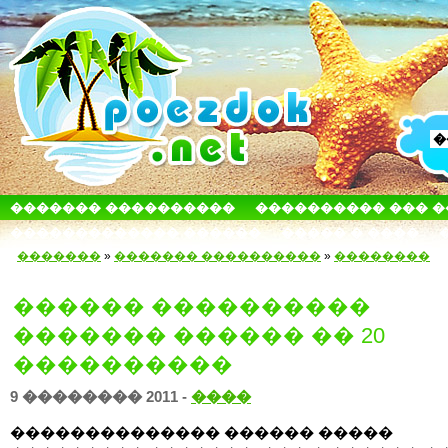
������� ����������
���������� ��� 
������������� ������
����� � ����
�������
»
������� ����������
»
��������
������ ����������
������� ������ �� 20
����������
9 �������� 2011 -
����
�������������� ������ �����