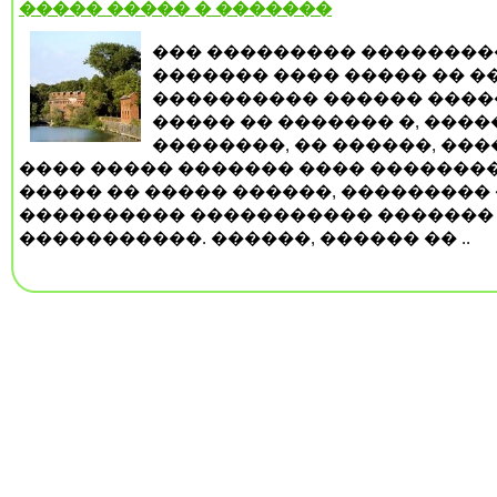
����� ����� � �������
��� ��������� ��������
������� ���� ����� �� �
���������� ������ ����
����� �� ������� �, ����
��������, �� ������, ���
���� ����� ������� ���� ��������
����� �� ����� ������, ��������� 
���������� ����������� �������
�����������. ������, ������ �� ..