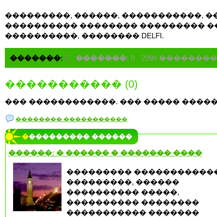
���������, ������, �����������, �
���������� �������� ��������� �
����������, �������� DELFI.
�������:
0
�������:
0
2998 �������
����������� (0)
��� ������������. ��� ����� �����
�������� �����������
���������� ������
������: � ������ � ������� ����
��������� �����������
���������, ������
���������� �����,
���������� ��������
����������� �������