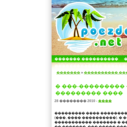
������� ����������
������������� ������
�������
»
���������� ��
� ���-���������
��������� ����
28 �������� 2010 -
����
��������� ���� ��������
(���, ���� ����������). �
����������� ������� � ��
�� �������. ��� ����� ��