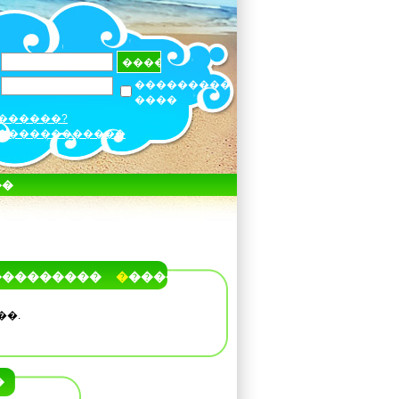
���������
����
������?
������������
��
���������
�����
��.
�