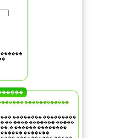
�������
��
������
������� ������������
��� �������� ���������
� �� ���� ������� �����
��. � ������ ��������
������ �������