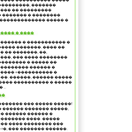
���� ���������� �����
���������, �������
��� �� ���������
 ������� � ��������
 ������������� ����� �
����� � ����
������ � ����������� �
����� �������. ���� ��
� �� �������, ��,
���, ��� ���� ��������
�������� � ����� ��
�������� ������ �
���� «���������� �
��. ������, ������ �����
���� ���������� � �����
 ..
��
������� ��� ����� �����!
� ������ ������� �����,
� ������ ������ �
������� ����. �����
�� ���� �������� ���
ʸ�, ��� ������� ������.