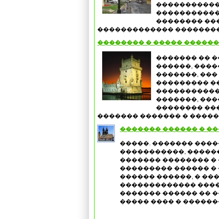
�����������
�����������
�������� ��
������������� ����������
�������� � ����� ������
������� �� 
������, ����
�������, ���
��������� ��
�����������
�������, ���
�������� ��
������� ������� � �����. 
������� ������ � �
�����. ������� ���
�����������, �����
������� �������� � 
��������� ������ �
������ ������, � �
������������� �����
������� ������ �� 
����� ���� � ������