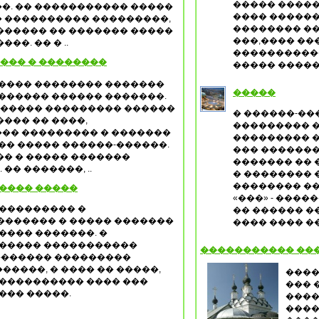
����� �����
�. �� ����������� �����
���� ������
 ���������� ���������,
�������� ��
������ �� ������� �����
���,���� ��
�. �� � ..
����������
��� � ��������
����� �����
����� �������� �������
�����
������ ������ �������.
 ����� ��������� ������
� ������-��
��� �� ����,
��������� 
�� ��������� � �������
��������� �
�� ����� ������-������.
��� �������
�� � ����� �������
������� �� 
�� �������, ..
� �������� 
�������� ��
����� �����
«���» - ����
���������� �
�� ������ �
������� � ����� �������
���� ���� 
���� �������. �
 ����� �����������
����������� ���
�������� ���������
����, � ���� �� �����,
����
����������� ���� ���
��� 
��� �����.
����
����