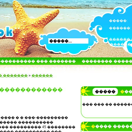
�����:
������:
������ 
������
���������� ��� �������
�������� ����
����� � ����
�����
�����
�������
� �������
»
������
 ������������
�����
��
��� ��� �� �����
���� � � ���-���������
 ������ ����������
����� ����
�� ��������� 45 ��������
����� ���������� ���