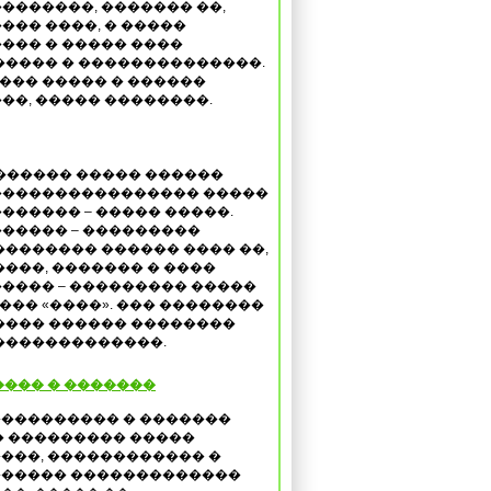
�������, ������� ��,
��� ����, � �����
��� � ����� ����
����� � ��������������.
��� ����� � ������
��, ����� ��������.
������ ����� ������
���������������� �����
������ – ����� �����.
����� – ���������
�������� ������ ���� ��,
����, ������� � ����
���� – ��������� �����
���� «����». ��� ��������
���� ������ ��������
��������������.
��� � �������
��������� � �������
� ��������� �����
���, ������������ �
����� �������������