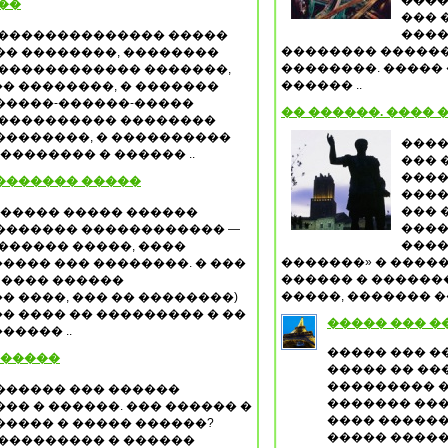
����
��
��� 
����
��������������� �����
�������� ������
�� ��������, ��������
��������. �����
������������� �������,
������ ..
� ��������, � �������
�����-������-�����
�� ������. ���� 
����������� ��������
��������, � ����������
����
������� � ������ ..
��� 
����
�������� �����
����
��� 
������ ����� ������
����
������� ������������ —
����
������ �����, ����
�������» � �����
��� ��� ��������. � ���
������ � ������
 ���� ������
�����, ������� ��
 ����, ��� �� ��������)
�� ���� �� ��������� � ��
����� ��� �
����� ..
����� ��� �
������
����� �� ��
��������� �
������ ��� ������
������� ���
�� � ������. ��� ������ �
���� ������
���� � ����� ������?
����� �����-
���������� � ������