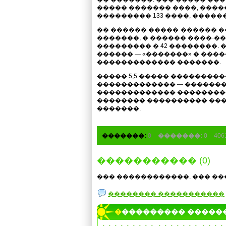
����� ������� ����, ���
��������� 133 ����, �����
�� ������ �����-������ �
�������, � ������ ����-��
��������� � 42 ��������.
������ — «�������» � ���
������������� �������.
����� 5,5 ����� ��������
������������� — �������
������������� ���������
�������� ���������� ��
�������.
�������:
0
�������:
0
40
����������� (0)
��� ������������. ��� ��
�������� �����������
���������� �����