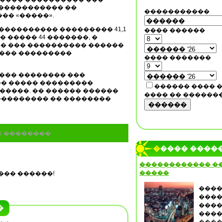
������������ ��
�����������
��� «�����».
���������� ��������� 41,1
���� ������
� ����� 44 �������, �
 �� ��� ���������� ������
���� ���������
���� �������
���� �������� ���
� ����� ���������
������ ���� 
����. �� ������ ������
���� �� ������
��������� �� ��������
������
61 ��������
����� ����
������������ �
�����
��� ������!
����
����
����
�
����