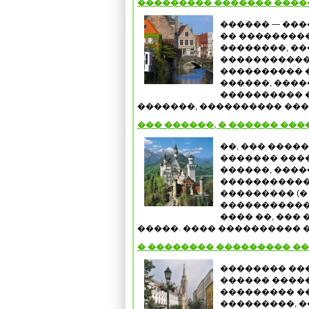
��������� ������� ����
������ — ��
�� ��������
��������, �
�����������
���������� 
������, ���
���������� 
�������, ���������� ����
��� ������, � ������ ��
��, ��� ����
������� ���
������, ����
������������
��������� (�
������������
���� ��, ��� 
�����. ���� ���������� �
� �������� ��������� �
�������� ��
������ �����
��������� ��
���������, 