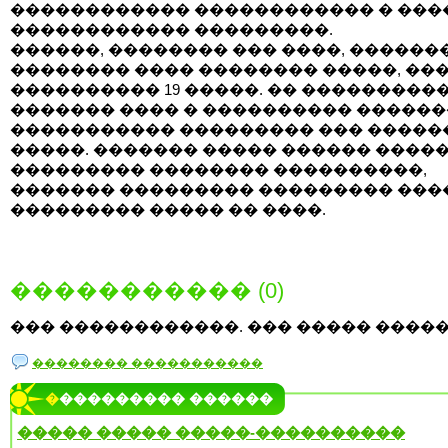
������������ ������������ � ���
������������ ���������.
������, �������� ��� ����, ������
�������� ���� �������� �����, ��
���������� 19 �����. �� ���������
������� ���� � ���������� �����
����������� ��������� ��� �����
�����. ������� ����� ������ ����
��������� �������� ����������,
������� ��������� ��������� ���
��������� ����� �� ����.
����������� (0)
��� ������������. ��� ����� �����
�������� �����������
���������� ������
����� ����� �����-����������