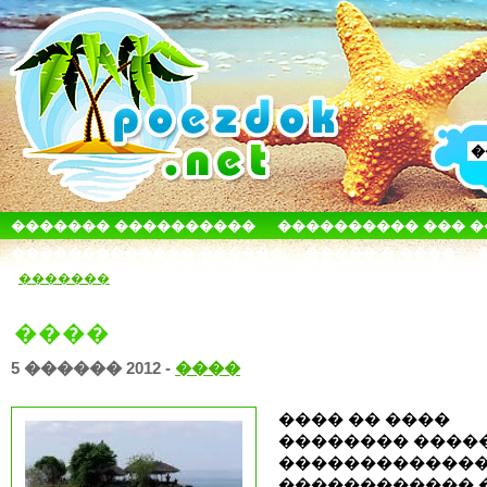
������� ����������
���������� ��� 
������������� ������
����� � ����
�������
����
5 ������ 2012 -
����
���� �� ����
�������� ����
������������
������������ 