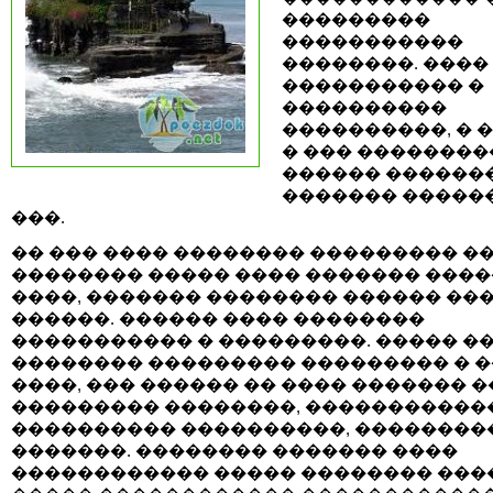
���������
�����������
��������. ����
����������� �
����������
����������, � 
� ��� ��������
������ ������
������� ������
���.
�� ��� ���� �������� ��������� ��
�������� ����� ���� ������� ���
����, ������� �������� ������ ��
������. ������ ���� ��������
����������� � ���������. ����� ��
�������� ��������� ��������� � 
����, ��� ������ �� ���� ������� 
��������� ��������, �����������
���������� ����������, ��������
�������. �������� ������� ����
������������ ����� �������� ���