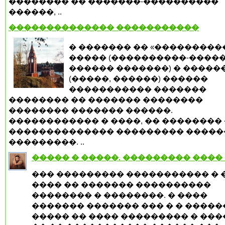
�������� �� �������-����������
������, ..
�������������� �����������
� ������� �� «���������
����� (����������-�����
������ �������) � �����
(�����, ������) ������
����������� �������
�������� �� ������� ��������
�������� ������� ������.
������������ � ����, �� �������� 
�������������� ��������� �����
���������. ..
����� � �����. ��������� ����
��� ��������� ����������� � 
���� �� ������� ����������
�������� � ��������. � ����
������� ������� ��� � � �����
����� �� ���� ��������� � ���