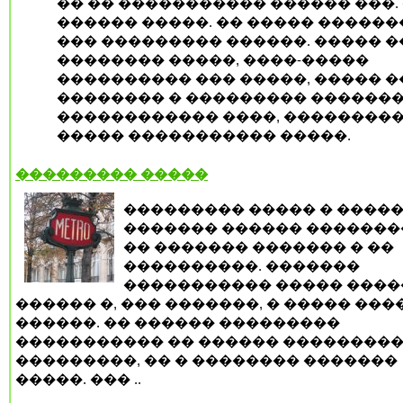
�� �� ����������� ������ ���.
������ �����. �� ����� ������
��� ��������� ������. ����� 
�������� �����, ����-�����
���������� ��� �����, ����� �
�������� � ��������� �������
������������ ����, ��������
����� ����������� �����.
��������� �����
��������� ����� � ����
������� ������ ������
�� ������� ������� � ��
����������. �������
����������� ����� �����
������ �, ��� �������, � ����� ��
������. �� ������ ���������
����������� �� ������ ��������
���������, �� � �������� �������
�����. ��� ..