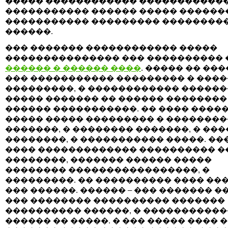
����� ������������ ������������
����������� ������ ����� ������
����������� ��������� ��������
������.
��� ������� ������������ �����
��������������� ��� ���������� 
������ � ������ ����
. ����� �� ��
��� ����������� ��������� � ���
���������, � ������������ ������
����� ������� �� ������ ��������
������ �����������. �� ���� ����
����� ����� ��������� � �������
�������, � �������� �������, � ��
��������, � ����������� �����. ��
���� ������������� ���������� �
��������, ������� ������ �����
�������� �����������������, �
���������. �� ���������� ���� ��
��� ������. ������ – ��� ������� �
��� �������� ���������� �������
���������� ������, � ������������
������ �� �����. � ��� ����� ���� 