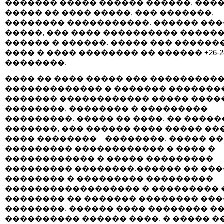
������� ����� ������ ������, ����
����� �� ���� �����, ��� �������,
�������� �����������. ������ ���
�����, ��� ���� ���������� �����
������ � ������. ����� ��� ������
���� � ���� �������� �� ������ +26-2
��������.
���� �� ���� ����� ��� ���������
������������� � ������� ��������
������� ������������ ����� ����
��������, �������� � ���������
���������. ����� �� ����, �� �����
�������, ��� ������ ���� ����� ��
���� �������� – ��������, ����� �
��������� ������������ � ���� �
������������ � ����� ���������
��������� ��������.������ �� ���
�������� � ��������� ���������
������������������ � ��������� 
�������� �� ������� �������� ��
��������. ������ ���� �������� �
���������� ������ ����, � ����� �