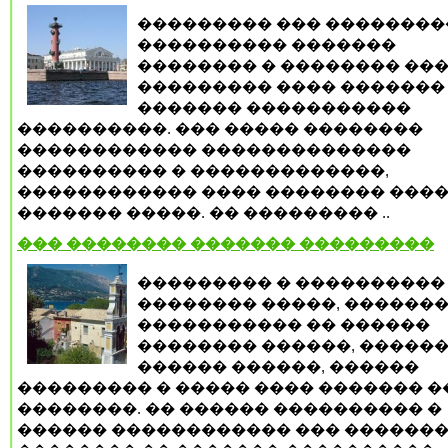
��������� ��� ��������
���������� �������
�������� � �������� ���
��������� ���� �������
������� �����������
����������. ��� ����� ��������
������������ ��������������
���������� � �������������,
������������ ���� �������� ���
������� �����. �� ��������� ..
��� �������� ������� ���������
��������� � ����������
�������� �����, ������
����������� �� ������
�������� ������, �����
������ ������, ������
��������� � ����� ���� ������� 
��������. �� ������ ���������� �
������ ������������ ��� ������