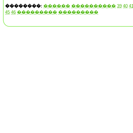
��������:
������
����������
39
40
4
45
46
���������
���������