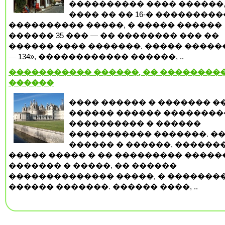
���������� ���� ������,
���� �� �� 16-� ��������
���������� �����, � ����� ������
������ 35 ��� — �� �������� ��� ��
������ ���� �������. ����� �����
— 134», ������������ ������, ..
����������� ������, �� ���������
������
���� ������ � ������� �
������ ������ ���������
���������� � ������
����������� �������. �
������ � ������, ������
����� ����� � �� ��������� ������
������� � �����, �� ������
�������������� �����, � �������
������ �������. ������ ����, ..