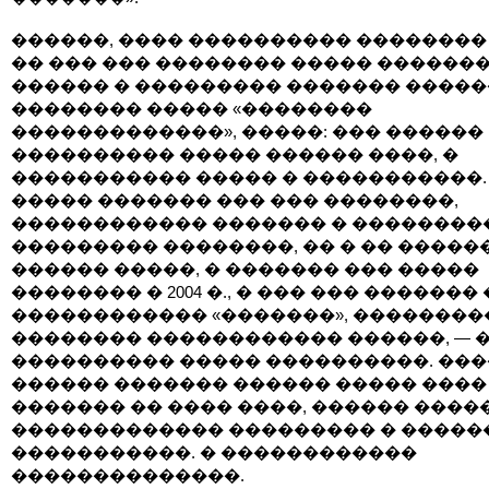
������, ���� ���������� �������� 
�� ��� ��� �������� ����� �������
������ � ��������� ������� ����
�������� ����� «��������
�������������», �����: ��� ������
���������� ����� ������ ����, �
����������� ����� � �����������.
����� ������� ��� ��� ��������,
������������ ������� � ��������
��������� ��������, �� � �� ������
������ �����, � ������� ��� �����
�������� � 2004 �., � ��� ��� ������� 
������������ «�������», ��������
�������� ������������ ������, — 
���������� ����� ����������. ���
������ ������� ������ ����� ����
������� �� ���� ����, ������ ����
������������� ��������� � �����
�����������. � ������������
��������������.