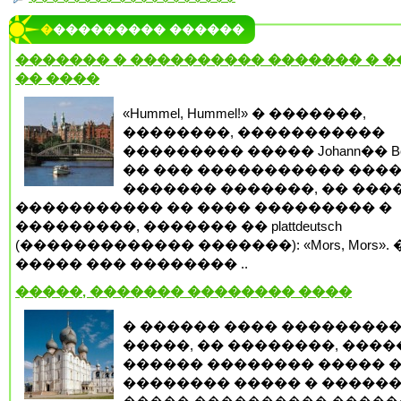
���������� ������
������� � ���������� ������� � 
�� ����
«Hummel, Hummel!» � �������,
��������, �����������
��������� ����� Johann�� Be
�� ��� ����������� ���
������� �������, �� ���
����������� �� ���� ��������� �
���������, ������� �� plattdeutsch
(������������� �������): «Mors, Mors». 
����� ��� �������� ..
�����, ������� �������� ����
� ������ ���� ���������
�����, �� ��������, ����
������ �������� ����� 
�������� ����� � �����