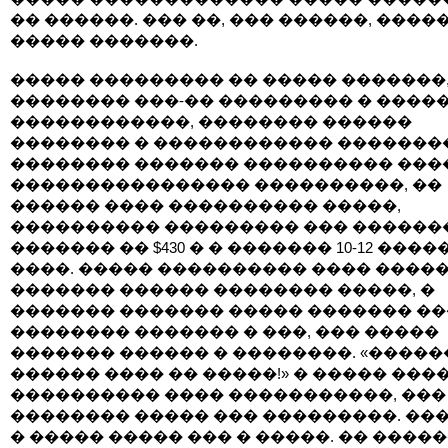
�� ������. ��� ��, ��� ������, ����
����� �������.
����� ��������� �� ����� �������
�������� ���-�� ��������� � ����
������������, �������� ������
�������� � ������������ �������
�������� ������� ���������� ���
���������������� ����������, ��
������ ���� ���������� �����,
���������� ��������� ��� ������
������� �� $430 � � ������� 10-12 ����
����. ����� ���������� ���� �����
������� ������ �������� �����, �
������� ������� ����� ������� ��
�������� ������� � ���, ��� �����
������� ������ � ��������. «�����
������ ���� �� �����!» � ����� ���
���������� ���� �����������, ���
�������� ����� ��� ���������. ���, 
� ����� ����� ��� � �����. �� ����