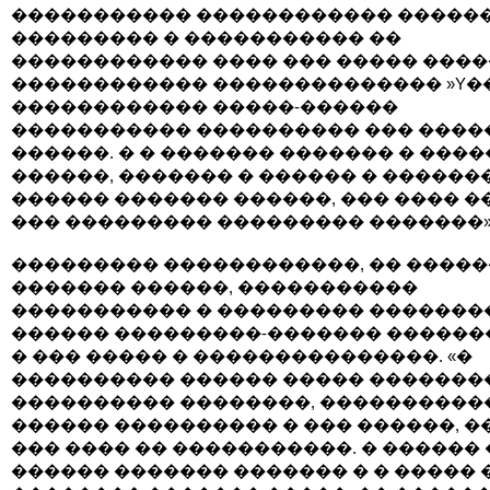
����������� ������������ ������
��������� � ����������� ��
������������ ���� ��� ����� �����
������������ �������������� »Y�
������������ �����-������
����������� ���������� ��� ����
������. � � ������� ������� � ����
������, ������� � ������ � ������
������ ������� ������, ��� ���� �
��� ��������� ��������� �������»
��������� ������������, �� �����
������� ������, �����������
����������� � ��������� �������
������ ���������-������� ������
� ��� ����� � ���������������. «�
���������� ������ ����� �������
���������� ��������, ����������
������ ���������� � ��� ������, �
��� ���� �� �����������. � ������ 
������ ������� ������� � � ����� 