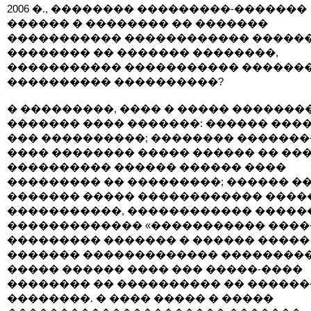
2006 �., �������� ���������-�������
������ � �������� �� �������
����������� ������������ ������ 
�������� �� ������� ��������,
����������� ����������� �������
���������� ����������?
� ���������, ���� � ����� �������
������� ���� �������: ������ ���
��� ����������; �������� �������
���� �������� ����� ������ �� ���
���������� ������ ������ ����
��������� �� ���������; ������ �
������� ����� ������������ ����
�����������, ������������ �����
������������� «����������� ����
��������� ������� � ������ �����
������� ������������� ���������
����� ������ ���� ��� �����-����
�������� �� ���������� �� �����
��������. � ���� ����� � �����