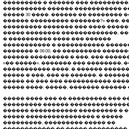
��������� � ������ ��� ���������,
���������� ������ ����������� �
����� 30 ����. ������ �� �������� 
������ ��������� �������?» ���, �
��������� ������� ��� ���� �����
����� �������� �������������, �
� ���������� ���� ��� ������
����������� � ����������� �����
������� � 06:00, �� ��������� �����
������ ��������� � ���, ��� �����
«�� �����». ������� ��� ��������, 
����������� ����, � ������ �����
����� � ���, ��� �� ������. � �����
����� �� ��� ��� ����������� ���
����� ����: �����, ������� ������ 
����� ���� ��� �� ��������� ��� �
��������� ������ ��������������
������ ����������� ��������� � �
����� ���������������� � �����
���������, ��������� ����� ��
������������ �� ����� ���������. 