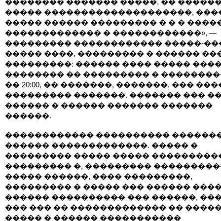
�������� ������� �����, �� �����
����� ��������������������, ���
����� ������ ��������� � � � ����
������������� � ������������», —
��������� ������������ �����-��
����� ����, ��������� � ������ ��
���������: ������ ���� ����� ���
�������� �� ��������� � ��������� �
�� 20:00, �� �������, �������, ��� ��
��������� �������. ������� ��� ��
������ � ������ ������� �������
������.
������������ ���������� ������
������ �������������. ����� �
��������� ����� ����� ���������
��������� �, ��������� ���������
����� ������, ���� ���������,
��������� � ����� ��� ������ ����
������ ���������� ��� ������, ��
��� ��� �� ������������� �� �����
����� � ������ �����������