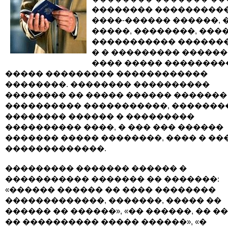
�������� ���������
����-������ ������, 
�����, ��������, ���
����������� �������
� � ��������� �����
���� ����� ��������
����� ��������� ������������
��������. �������� ����������
�������� �� ����� ������ �������
���������� �����������, �������
�������� ������ � ���������
���������� ����, � ��� ��� ������
������� ����� ��������, ���� � ��
�������������.
��������� ������� ������ �
����������� ������� �� �������:
«������ ������ �� ���� ��������
�������������, �������, ����� ��
������ �� ������», «�� ������, �� �
�� ���������� ����� ������», «�