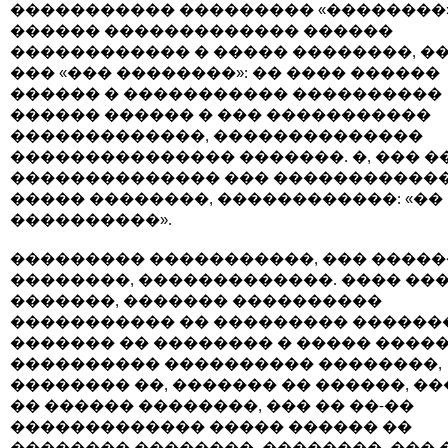
����������� ��������� «��������
������ ������������� ������
������������ � ����� ��������, ��
��� «��� ��������»: �� ���� ������
������ � ����������� ����������
������ ������ � ��� �����������
�������������, ��������������
��������������� �������. �, ��� �
�������������� ��� �����������
����� ��������, ������������: «��
����������».
��������� �����������, ��� ����
��������, �������������. ���� ��
�������, ������� ����������
����������� �� ��������� ������
������� �� �������� � ����� �����
���������� ���������� ��������,
�������� ��, ������� �� ������, ��
�� ������ ��������, ��� �� ��-��
������������� ����� ������ ��
�������� ��������. ��������, ��� �