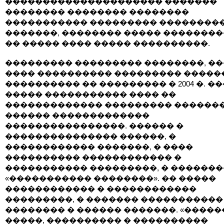
��������������������� �������
�������� �������� ��������
����������� ��������� ��������
�������, �������� ����� ��������
�� ����� ���� ����� ����������.
��������� ��������� ��������, ��
���� ���������� ��������� �����
���������� �� ��������� � 2004 �. �
����� ����������� ���� ��
������������� ��������� ������
������ �������������
����������������. ������ �
��������������� ������, �
������������ �������, � ����
���������� ������������ �
����������� ���������, � ������
«����������� ��������». �� �����
������������ � ������������
���������, � ������� �����������
�������� � ������ �������. «����
�����, ���������� � ����������