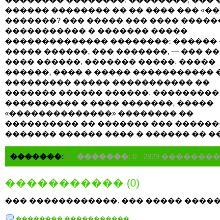
������ �������� �� �� ���� ��� «�
�������? ��� ����� ��� ���� ����
����������� � ������� �����
�������������� ��������: ������
����� ������, ��� �������, — ��� �
���� ������, ������� �����. �����
������, ���� � ����� ����������� 
��������� ����� ����������� ��
������� ������ ������, ���������
���������� � ���� �������, �����
«��������������» �������� ��
���������� �� ������� ��� ������
������� ������ ���� � ������ �� �
�������:
0
�������:
0
2829 �������
����������� (0)
��� ������������. ��� ����� �����
�������� �����������