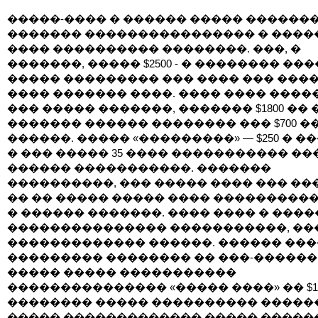
�����-���� � ������ ����� �������
������� ���������������� � ����
���� ���������� ��������. ���, �
�������, ����� $2500 - � �������� ��
����� ��������� ��� ���� ��� ���
���� ������� ����. ���� ���� ����
��� ����� �������, ������� $1800 �� 
������� ������ �������� ��� $700 �
������. ����� «���������» — $250 � �
� ��� ����� 35 ���� ����������� ��
������ �����������. �������
����������, ��� ����� ���� ��� ��
�� �� ����� ����� ���� ����������
� ������ �������. ���� ���� � ����
��������������� �����������, ��
������������� ������. ������ ����
��������� �������� �� ���-������
����� ����� �����������
��������������� «����� ����» �� $110
�������� ����� ���������� �����
����� ������������� ����� �����