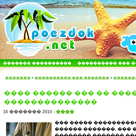
������� ����������
���������� ��� 
������������� ������
����� � ����
�������
»
���������� ��� �������
»
������
���� ������ ��� �� ����
��������������
16 ������� 2010 -
����
��� ����� ���������
������ �������, ��� 
�������� ������� ��