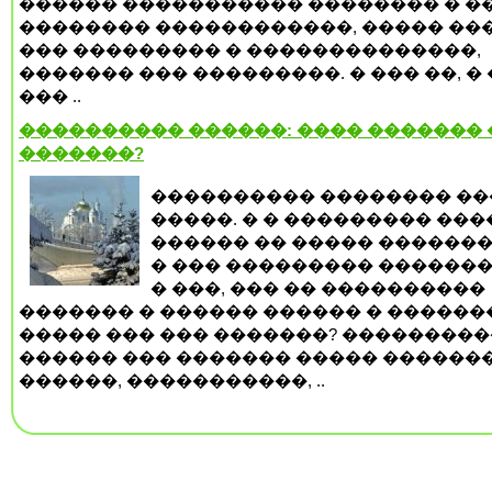
������ ����������� �������� � �
�������� ������������, ����� ��
��� ��������� � ��������������,
������� ��� ���������. � ��� ��, �
��� ..
���������� ������: ���� �������
�������?
���������� �������� ��
�����. � � ��������� ��
������ �� ����� �������
� ��� ��������� �������
� ���, ��� �� ����������
������� � ������ ������ � ������
����� ��� ��� �������? ���������
������ ��� ������� ����� ������
������, �����������, ..