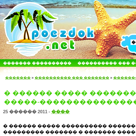
������� ����������
���������� ��� 
������������� ������
����� � ����
�������
»
���������� ��� �������
»
������
� ������ ����� �������
�����-��������������
25 ������ 2011 -
����
� ������ ����� ���������� ������
��������� ������� � ������� ���