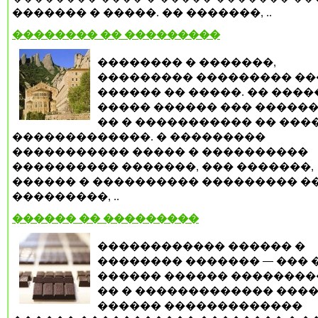
������� � �����. �� �������, ..
�������� �� ���������
�������� � �������,
��������� ��������� ��
������ �� �����. �� ����
����� ������ ��� ������
�� � ����������� �� ���
�������������. � ���������
����������� ����� � ����������
���������� �������, ��� �������,
������ � ���������� ��������� �
���������, ..
������ �� ���������
������������ ������ �
�������� ������� — ��� 
������ ������ ��������
�� � ������������� ����
������ �������������