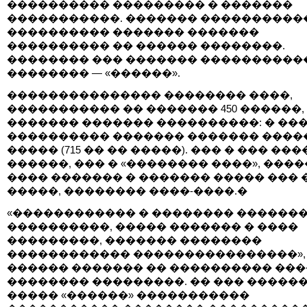
���������� ��������� � �������
�����������. ������� ����������
���������� ������� �������
���������� �� ������ ��������.
�������� ��� ������� ����������
�������� — «������».
��������������� �������� ����,
����������� �� ������� 450 ������,
������� ������� ����������: � ��
���������� ������� ������� ����
����� (715 �� �� �����). ��� � ��� ���
������, ��� � «�������� ����», ���
���� ������� � ������� ����� ��� 
�����, �������� ����-����.�
«������������ � �������� �������
����������, ����� ������� � ����
���������, ������� ��������
������������ ����������������»,
������ ������� �� ���������� ��
�������� ���������. �� ��� ������
����� «������» �����������