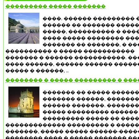
��������� ����� �������
����. ������ ��������� 
������ �� ������� ����
�����, ���������� � ���
���� ����� �������� ���
������� �� �������, � �
���������� � ����� �����������
������� � ������ �����������. �
���� ������, ������ ������ �����
����� � ������, ..
�������� � ����� ��������� � ��
������� �� ����� �����
������� ������, ������
������ �������. �������
����� ��������� ������
��������� ����� �� ����
������������� ��������� � ����
�������, ����� ����� ������-����
�������� ���� � ����� ������� �