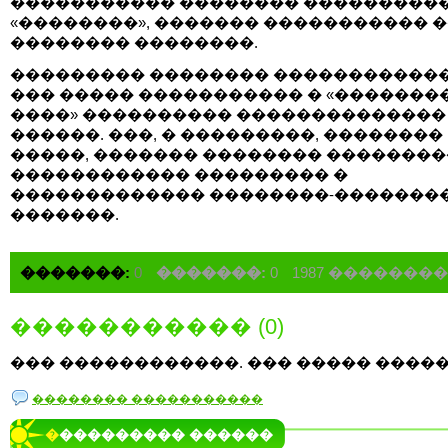
����������� �������� ���������
«��������», ������� ����������� 
�������� ��������.
��������� �������� ������������
��� ����� ����������� � «�������
����» ���������� ��������������
������. ���, � ���������, ��������
�����, ������� �������� �������
������������ ��������� �
������������� ��������-�������
�������.
�������:
0
�������:
0
1987 �������
����������� (0)
��� ������������. ��� ����� �����
�������� �����������
���������� ������