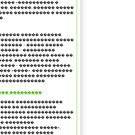
���� «���������� �
��. ������, ������ �����
���� ���������� � �����
 ..
������ ����� ������
���������������� �����
������ – ����� �����.
����� – ���������
�������� ������ ���� ��,
����, ������� � ����
���� – ��������� �����
���� «����». ��� ��������
���� ������ ��������
��������������.
��� ���������
���� �������������
��� �� ����������
������� �������������
����� ������� �������,
�-��������
����������� �����»,
��� ���� �� �����