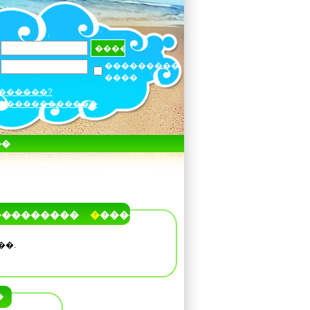
���������
����
������?
������������
��
���������
�����
��.
�