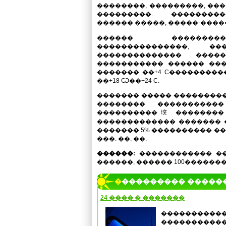
��������, ���������, ��
���������. ���������
������ �����, �����-����
������ ���������
���������������, �
�������������� �����
����������� ������ ���
������� ��+4 C���������
��+18 Ѡ��+24 C.
������� ����� ���������
�������� ����������
����������堗 �������� 
������������� ������� 
������� 5% ���������� ���
���. ��. ��.
������:
������������ �
������, ������ 100�������
���������� �����
24 ���� � �������
�����������
�����������