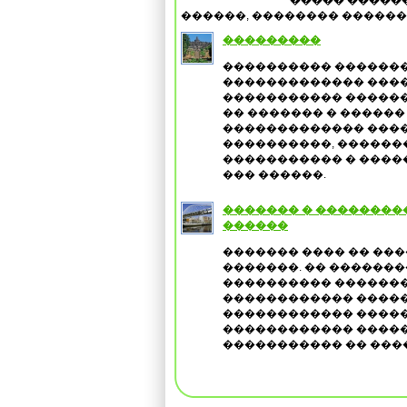
����� ������
������, �������� ��������
���������
���������� ������
������������� ����
����������� ������
�� ������� � ������
������������� ���
����������, ������
����������� � ����
��� ������.
������� � ��������
������
������� ���� �� ��
�������. �� �������
���������� �������
������������ ����
������������ �����
������������ �����
����������� �� ���