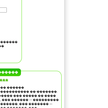
�������
��
������
 ���
�� ������
���������� ��-�������.
����� ��� ����� �� ����
, ��� ������ — ���������
������, ��� ������� —