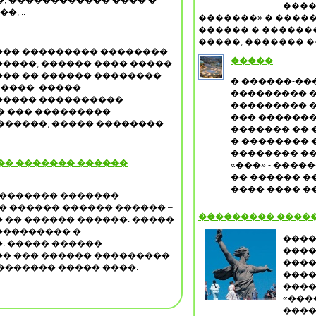
, ������������ ���� �
����
, ..
�������» � �����
������ � ������
�����, ������� ��
��� ��������� ��������
�����
����, ������ ���� �����
�� �� ������ ��������
� ������-��
 ����. �����
��������� 
����� ����������
��������� �
� ��� ���������
��� �������
������, ����� ��������
������� �� 
� �������� 
�������� ��
�� ������� ������
«���» - ����
�� ������ �
���� ���� 
�������� �������
� ������ ������ ������ –
��������� ����
 �� ������ ������. �����
��������� �
����
. ����� ������
����
� ��� ������ ���������
����
������� ����� ����.
����
����
«���
����