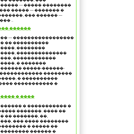
�� �������, ���
����� — ����� ��������
��� ����� — ������� �
������, ��� ������ —
�� ..
��� ������
�� — �����������������
� �� ����������
����, ��������
����, ��������������
���, ������������
����, � �������
������ �����-������-
������������� ��������
����, � ����������
���� ����������� �
����� � ����
������ � ����������� �
����� �������. ���� ��
� �� �������, ��,
���, ��� ���� ��������
�������� � ����� ��
�������� ������ �