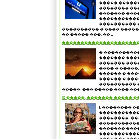
����� �����
�������� ���
������� ���
�����������
���������� 
���������� � ���� ����
�� ����� ���. �� ..
���������������������
� ���������
������� ����
������� ����
���� � �����
������ � ���
������ � ��
���������� 
�����, ��� ����� ���� ����
IX �����, ������� ����� 
I. �������� �
�����������
��������. ��
�����������
������� ���
�����������