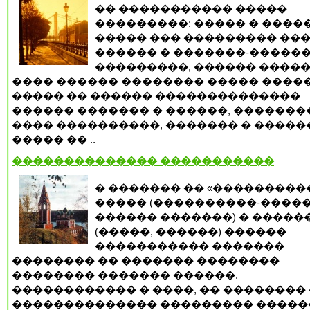
�� ����������� �����
���������: ����� � ����
����� ��� ��������� ���
������ � �������-�����
���������, ������ ����
���� ������ �������� ����� �����
����� �� ������ ��������������
������ ������� � ������, �������
���� ����������, ������� � �����
����� �� ..
�������������� �����������
� ������� �� «���������
����� (����������-�����
������ �������) � �����
(�����, ������) ������
����������� �������
�������� �� ������� ��������
�������� ������� ������.
������������ � ����, �� �������� 
�������������� ��������� �����