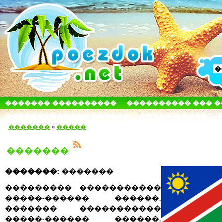
������� ����������
���������� ��� 
������������� ������
����� � ����
�������
»
�����
�������
�������:
�������
��������� �����������
�����-������ ������.
������� �����������
�����-������ ������.