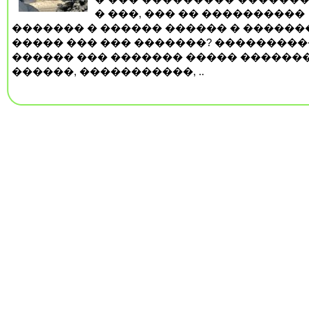
� ���, ��� �� ����������
������� � ������ ������ � ������
����� ��� ��� �������? ���������
������ ��� ������� ����� ������
������, �����������, ..