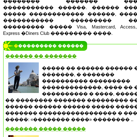
�������� ������� ����
����������� ������. ������ ��
����� ������������ ������, ���
����������� ��������� ��
��������� ����� Visa, Mastercard, Access, 
Express �Diners Club ��������� ����.
���������� ������
������ �� �������
����� �� ������ ������ 
�������, � �������
���������� ���������
�������������, ���� �� 
���������� � ����, ����
�� �������� ������� ��������� �
������ ������ ������ ����� ����
������� ����������������� � ��
�����: «�������� ����» �������� ..
������� ����� �����