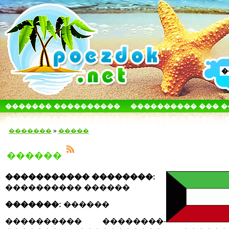
������� ����������
���������� ��� 
������������� ������
����� � ����
�������
»
�����
������
����������� ��������:
���������� ������
�������:
������
���������� ��������-