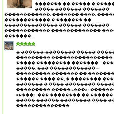
������� �� ����� � �����
����� ������� �������
������������. ������� ����, ����
������������ � ������� ��
�������������� ������ �������.
������������ ������������� ���
������� ..
�����
� ������-�������� ����� ����
��������� ����������������
����� ��������� ������� – ��
�����. ��� ������������ –
��������� ������� �� ������
������ ���� ��, � �������� ���
������� � ���� �������� �����
��������� ����� «���» - �����
«����». ��� �������� �� ������
����� ������ �������� ���� �
��������������.