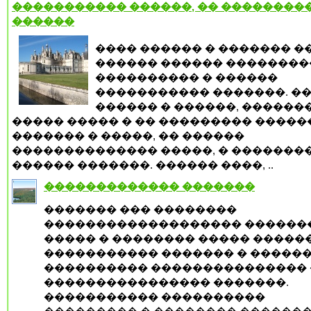
����������� ������, �� ���������
������
���� ������ � ������� �
������ ������ ���������
���������� � ������
����������� �������. �
������ � ������, ������
����� ����� � �� ��������� ������
������� � �����, �� ������
�������������� �����, � �������
������ �������. ������ ����, ..
������������� �������
������� ��� ��������
������������������� ������
����� � �������� ����� �����
����������� ������� � �����
���������� ��������������� 
���������������� �������.
����������� ����������