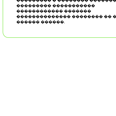
��������� � �������� ������
��������� �����������
������������ �������
�������������� �������� �� 
������ ������.