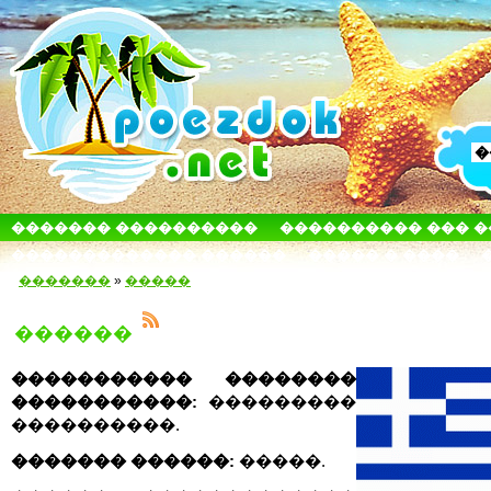
������� ����������
���������� ��� 
������������� ������
����� � ����
�������
»
�����
������
����������� ��������
�����������:
���������
����������.
������� ������:
�����.