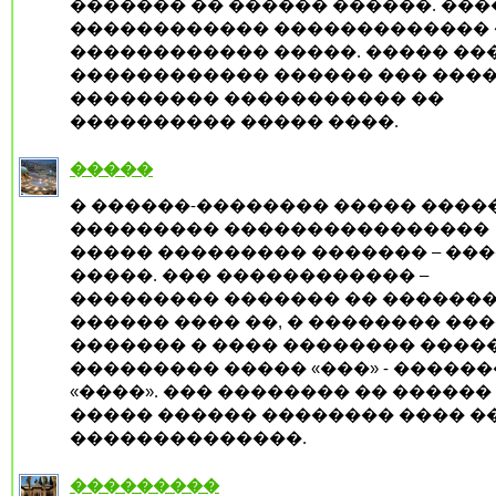
������� �� ������ ������. ���
������������ ������������� 
������������ �����. ����� ��
������������ ������ ��� ���
��������� ����������� ��
���������� ����� ����.
�����
� ������-�������� ����� ����
��������� ����������������
����� ��������� ������� – ��
�����. ��� ������������ –
��������� ������� �� ������
������ ���� ��, � �������� ���
������� � ���� �������� �����
��������� ����� «���» - �����
«����». ��� �������� �� ������
����� ������ �������� ���� �
��������������.
���������