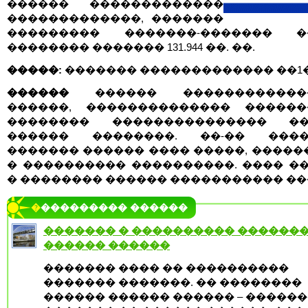
������ �������������
�������������, �������
��������� �������-������� ��
�������� ������� 131.944 ��. ��.
�����:
������� ������������� ��1
������
������ �������������
������, �������������� ������
�������� ��������������� ��
������ ��������. ��-�� ����
������� ������ ���� �����, ������
� ���������� ����������. ���� �
� �������� ������ ����������� ��
���������� ������
������� � ���������� ������
������ ������
������� ���� �� ����������
������� �������. �� ��������
������ ������ ������ – �����