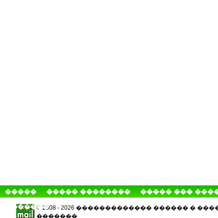
�����
����� ��������
����� ��� ���
�������
© 2008 - 2026 ������������� ������ � 
�������