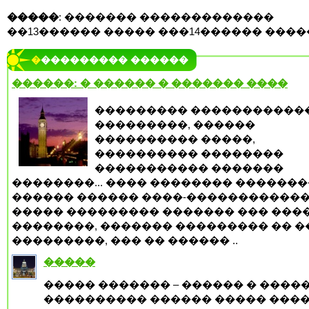
�����
: ������� �������������
��13������ ����� ���14������ ����
���������� ������
������: � ������ � ������� ����
��������� �����������
���������, ������
���������� �����,
���������� ��������
����������� �������
��������... ���� �������� �������
������ ������ ����-�����������
����� ��������� ������� ��� ���
��������, ������� ��������� �� �
���������, ��� �� ������ ..
�����
����� ������� – ������ � ����
���������� ������ ����� ���