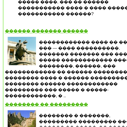
����� ����. ��� �� ������
����������� ���� � ���� ����
����������� ������?
������ ������� ������
������������ ���� �� �
��� — ���� ����������.
������� ������� ��� ��
����� ������������ ���
��������, ������, ���
������������ �� ������ �������
�������� ���� � ������ ��������
�������� ������ ������������
��������� ��� ����� � �����-
������������, � ..
�������� �� ���������
�������� � �������,
��������� ��������� ��