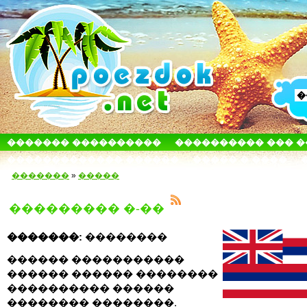
������� ����������
���������� ��� 
������������� ������
����� � ����
�������
»
�����
��������� �-��
�������:
��������
������ �����������
������ ������ ��������
���������� ������
�������� ��������.