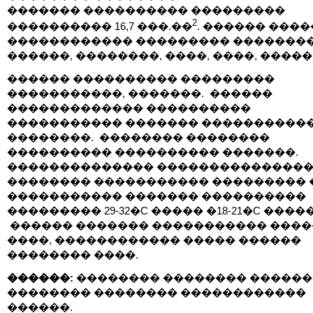
������� ���������� ���������
2
���������� 16,7 ���.��
. ������ ���
������������ ��������� ��������
������, ��������, ����, ����, �����
������ ���������� ���������
�����������, �������. ������
������������� ����������
����������� ������� ����������
��������. �������� ��������
���������� ���������� �������.
�������������� ��������������
�������� ����������� ��������� 
����������� ������� ����������
��������� 29-32�C ����� �18-21�C �����
������ ������� ����������� ����
����, ������������ ����� ������
�������� ����.
������:
�������� �������� �����
�������� �������� ������������
������.