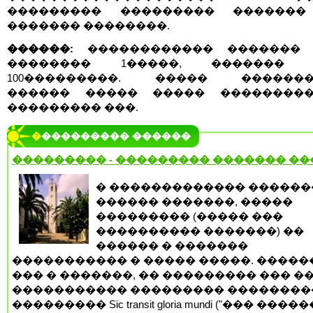
��������� ��������� �������
������� ��������.
������:
������������ �������
�������� 1�����, ������� 
100���������. ����� �������
������ ����� ����� ���������
��������� ���.
���������� ������
��������� - ��������� ������� �
� ������������� ������
������ �������, �����
��������� (����� ���
���������� �������) ��
������ � �������
����������� � ����� �����. �����
��� � �������, �� ��������� ��� �
����������� ��������� ��������
��������� Sic transit gloria mundi ("��� ���