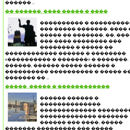
������ ..
�� ������. ���� ����� � ����
���������� � ���������
��� ����� �������. ���� 
����� �� �������, ��, ���
��� ���� �������� ���
�������� � ����� ��
������������ ������ � ��������
«���������� � �������» � �������.
������, ������ ����� ������ �
���������� ���������� � ����� �
������� �� ..
�����, ����� � ������������
������ ������ �
��������������
������������� �������
������������� �������
������ ��� ����, �����
������� ��������� ��� �����