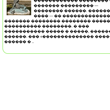
������������ �������� 
������� ��������� —
�������� ������. ������
���� — �� ������������
������� �������� �������� ����
���������� ��������. � ���
����������� ����� � �����, �����
������. ��� «�������������� ����
������ � ..