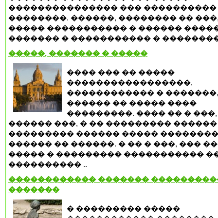
��������������� ��� ����������
��������. ������, �������� �� ���,
����� ����������� � ������ �����
������� � ����������� � �������� 
�����, ������� � �����
���� ��� �� �����
�����������������,
������������ � �������
������ �� ����� ����
���������. ���� �� � ���,
������ ���, � �� ��������� ������
��������� ������ ����� �������
������ �� ������. � �� � ���, ��� �
����� � ��������� ����������� �
���������� ..
������������ ������� ���������
�������
� ��������� ����� —