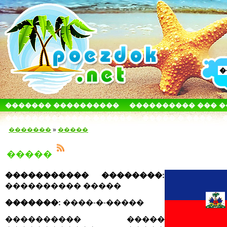
������� ����������
���������� ��� 
������������� ������
����� � ����
�������
»
�����
�����
����������� ��������:
���������� �����
�������:
����-�-�����
���������� �����