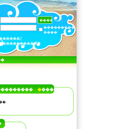
���������
����
������?
������������
��
���������
�����
��.
�