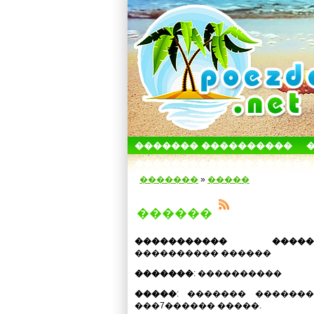
������� ����������
������������� ������
�������
»
�����
������
����������� ��
���������� ������
�������
: ����������
�����
: ������� ������
���7������ �����.