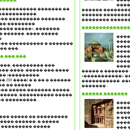
������
����
����
����������� ������� ��
������ ��������
�����������
������ ��������
�� ��������� �������
�������� �������
���-��������
��������������
���� �����», �������
� ������. ���� �����
����
�
����
�� ���������� � �������
����
� ��� ..
����
� ��� ���
����
����
����, ��������� ���
����
��-����. ����� ��� ����
����� � �������
�� (���������
«�����������» �
 200 ����) � � �� � ������
�����������. ��
�� �� �����
������� ..
�� ����� ������� �����,
������ �������
������, ���������� �����
� ��������� ..
����
����
����
��� ����� �� ���������
� ��
����� ������, � �����
����
� ��������� �����
��� 