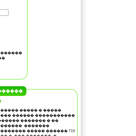
�������
��
������
�
����� ����� � �����
��� ������ �����������
������ ������� � ��
������. �������
������� ����� ������ 710