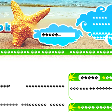
�����:
������:
������ 
������
���������� ��� �������
�������� ����
����� � ����
�����
�����
�������
�����
��
������:
�������������
��� ��� �� �����
������� ��8������ �����
����� ����