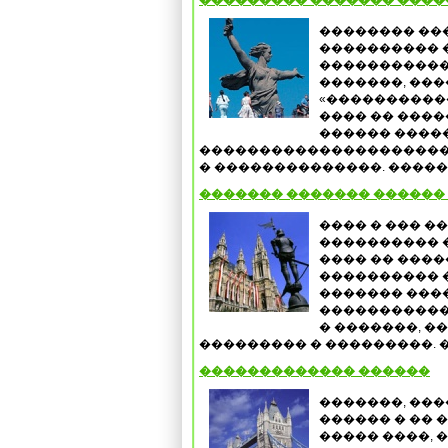
��������� ������� ���
�������� ��
���������� 
�����������
�������, ��
«����������
���� �� ����
������ ����
���������������������
� ��������������. ������
������� ������� ������ 
���� � ��� �
���������� �
���� �� ����
���������� ��
������� ���
�����������
� �������, �
��������� � ���������. �
������������� ������
�������, ���
������ � �� 
����� ����, 