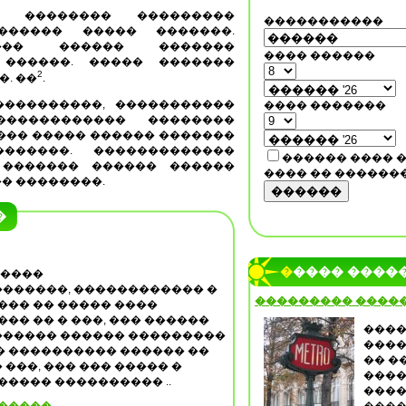
� �������� ���������
�����������
������� ����� �������.
��� ������ �������
���� ������
 ������. ����� �������
2
�. ��
.
����������, �����������
���� �������
������������ ��������
��� ����� ������ �������
������. �������������
������ ���� 
 ������� ������ ������
���� �� ������
� ��������.
������
�
����� ����
�����
������, ������������ �
��������� ����
��� �� ����� ����
��� �� � ���, ��� ������
����
������� ������ ���������
����
� ���������� ������ ��
�� �
� ���, ��� ��� ����� �
����
���� ���������� ..
����