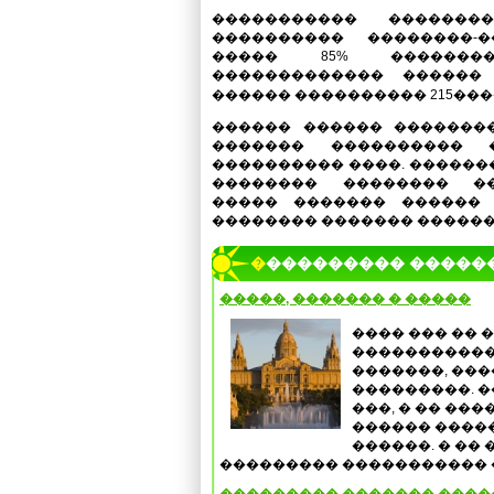
����������� �������
���������� ��������-
����� 85% �������
������������� ������
������ ���������� 215���
������ ������ �������
������� ���������� 
���������� ����. ������
�������� �������� ��
����� ������� ������
�������� ������� ������
���������� �����
�����, ������� � �����
���� ��� �� 
�����������
�������, ���
���������. �
���, � �� ��
������ ����
������. � �� 
��������� ����������� �