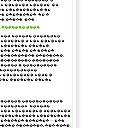
�� �, ��� �������, �
� ������� ������. ��
� ����������� ��
� ���������, �� �
 �����. ��� ..
 ������� ����
��� ������ ��������
������� � ��� �������
�������� ������,
��� ����� �� �����
���������� ��������,
��������� ��������,
����� � ����������
 �����������
� ��������� ���� �
��� ������� �����
������ ������������
��������, ������
��� ��������� ��������
����������� ����������
������� ������� — ���
����� ��������. ��� ����,