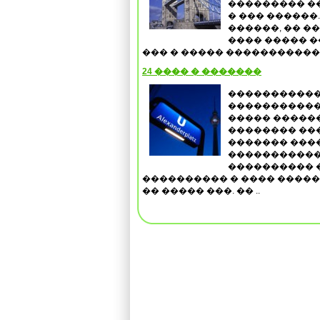
��������� ��
� ��� ������
������, �� �
���� ����� �
��� � ����� ������������
24 ���� � �������
�����������
�����������
����� �����
�������� ���
������� ���
�����������
���������� 
���������� � ���� ����
�� ����� ���. �� ..