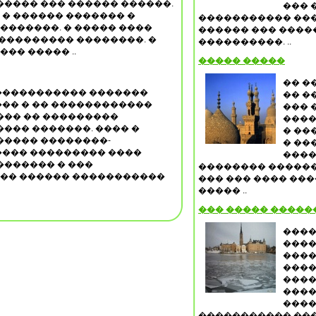
���� ��� ������ ������.
��� 
. � ������ ������� �
����������� ���
��������. � ����� ����
������ ��� ����
��������� ��������. �
����������. ..
�� ����� ..
����� �����
�� �
���������� �������
�� �
�� � �� ������������
��� 
��� �� ���������
����
��� �������. ���� �
� ��
����� ��������-
� ��
��� ��������� ����
����
������� � ���
�������� ������
��� ������ �����������
��� ��� ���� ���
����� ..
��� ����� �����
����
����
����
����
����
����
����
����������� ����