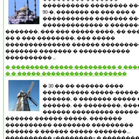
���������� �������� �
90-�, ������� �� ��� ��� �
����������� ������� �
������������� � ������
�������. ��� ��� ����� ����, �� �
�� � ��� ��������, ��� �����
�������������� ������ ��������
������� ������� � �����������
���������� ..
� �������� ����� ��������� � ����
� � ����� ����������� �������
� 30 �� �� ������ ����
���������� �����-�����
������, � ������� �����
������. �� ��������, ��
������ ��������� �����
������ ������ �����. �������
���������� �������� ���������
������ � ������ ����� �������...
���������� «��������» � �������