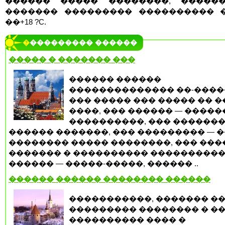
������ ����� ��������, �����
������� ��������� ���������� ��
��+18 ?C.
���������� ������
����� � ������� ���
������ ������
�������������� ��-����
��� ����� ��� ����� �� 
����, ��� ������ — ����
����������, ��� �������
������ �������, ��� ��������� — 
�������� ����� ��������, ��� ���
������� � ���������� ����������
������ — �����-�����, ������ ..
������ ������ �������� ������
�����������, ������� ��
��������� �������� � �
���������� ���� �