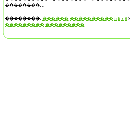
��������. ..
��������:
������
����������
5
6
7
8
���������
���������