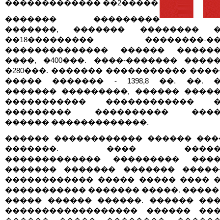
������������� ��2�����
������� ���������
�������, ������� �������� �
��18��������� ��������-��
�������������� ������ ������
����, �400���. ����-������� ����
�280���. ������� ����������� ����
����� ������� - 1398,8 ��. ��. 
������� ���������, ������ ����
����������� ������������ �
��������� ���������� ����
������ �������������.
������ ������������ ������ ���
�������. ���� ������
������������� ��������� ����
������� ������� ������� �����
������������ ����� ����� ���� 
����������� ������� �����. �����
����� ������ ������. ������ ��
������������������ ������ ��