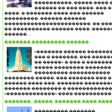
����������, ����� ���� 
������ �� ��� ����, ��� 
����. � ������� ���� ��� ������
���������, ������ ������
�����������������������. �� ���
�� ���������� ������ ����, �����
������, ..
������� ��������� ������
«������� ������ ������
��� � �������, ��� ����
�� �����» � ��� � ������
����� �������� �������
��������� �����������
�������� �����, ��� ������� ��� 
������ ���� ���. ������� ������
������� �������� � �����������
«�������������» ���� ���������� .
������� - �����, ������� ���� ���
��������� �������