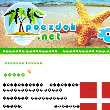
������� ����������
���������� ��� 
������������� ������
����� � ����
�������
»
�����
�����
����������� ��������:
����������� �����
�������:
����������
�����:
�������