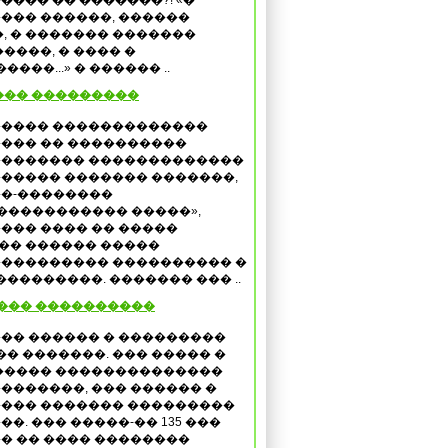
���� �� �������?! «�
��� ������, ������
, � ������� �������
����, � ���� �
���...» � ������ ..
��� ���������
���� �������������
��� �� ����������
������� �������������
����� ������� �������,
�-��������
����������� �����»,
��� ���� �� �����
��� ������ �����
��������� ���������� �
��������. ������� ��� ..
��� ����������
�� ������ � ���������
��� �������. ��� ����� �
����� ��������������
�������, ��� ������ �
��� ������� ���������
��. ��� �����-�� 135 ���
� �� ���� ��������