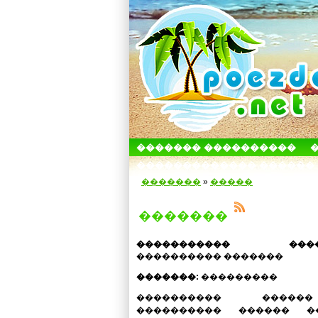
������� ����������
������������� ������
�������
»
�����
�������
����������� �����
���������� �������
�������:
���������
���������� ���
���������� ������ ��