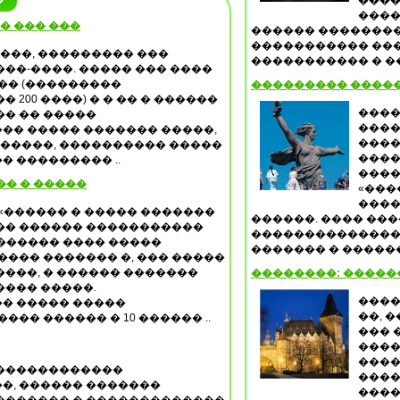
����
����
� ��� ���
������ ��������
����������� ���
����, ��������� ���
����������� � ���
��-����. ����� ��� ����
�� (���������
��������� ����
 200 ����) � � �� � ������
����
�� �� �����
����
�� ����� ������� �����,
����
������, ���������� �����
����
� ��������� ..
����
�� � �����
«���
����
«������ � ����� �������
������. ���� ��
�� ������ �����������
��������������
������� ���� �����
������� � ������
���� ������� �, ��� �����
���, � ������ �������
��������: �����
���� �����.
����
� ����� �����
��, 
��� ������ � 10 ������ ..
��� 
����
����
������������
����
�, ������ �������
����