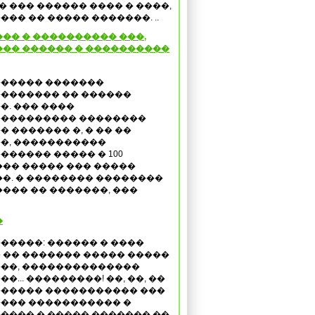
� ��� ������ ���� � ����,
��� �� ����� �������. ..
�� � ���������� ���,
�� ������ � ����������
����� �������
������� �� ������
�. ��� ����
��������� ��������
� ������� �, � �� ��
�, �����������
������ ����� � 100
�� ����� ��� �����
�. � �������� ��������
��� �� �������, ���
�
�����: ������ � ����
 �� ������� ����� �����
��, ��������������
�... ���������! ��, ��, ��
����� ����������� ���
��� ����������� �
���� � ����� ������� ��