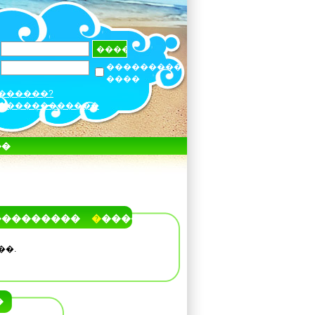
���������
����
������?
������������
��
���������
�����
��.
�