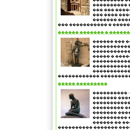
��������� �
���������� 
��� ��� ����
��� ���� ���
������� ���
��� ����������� � ����� 
������ ������� � ������
������ ��� 
����������� 
�����������
����� � ����
������������
�����������
�����������
������������ ����������
����� ���������
���������� 
������� ����
�����������
��������� �
������� ���
���������� �
������ �� �
���������� ������� ����