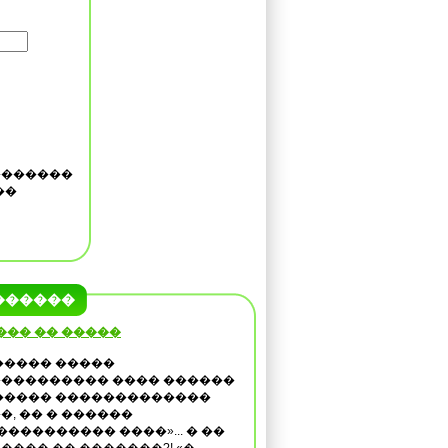
�������
��
������
��� �� �����
����� �����
��������� ���� ������
����� �������������
�, �� � ������
���������� ����»... � ��