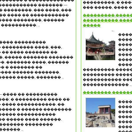
������� � �������������
���������, � ���
����������� ������� —
��� �����, ���� �
� ��������. ��� ����, ���
�� ���� �� �����������
��������� �����
���� ��������, ������
���������� ����
����������. ..
�����
����
����
����� ���������
����
��������� ����, ���,
����
 �� ���� ������� ��
����
�, ����� ������� �������
����
. ������� ����, ������
����
� � ������� ��
��������� �����
��� ������ �������.
��������� �����
��� �����, ������� ..
����������� ���
������������� ..
�������� �����
— ���� �� ���������
��: � ��������� ���� ��
����
 ���� �����������. ��
����
����� � ������ ��������
����
����� �����������
�����
� ����� ���� ������.
����
�������� ��������
����
����� ..
����