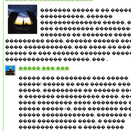
������� ����� � �� ����
����������, ������
�������������� �����, �
��� ��������� ��������
������� �� ������� ���
��������� ����, ������ ������ ��
���� �����������. ��� ����-�� ��
����� �� ��� ������ ������� ����
������������� ������, ��� ..
����� ��� ���
����� ��� �������� ��� �����
�����! ����� �� ��� ������ ��
�����, ��������� �� ������ �
� ������� ���������� ����. �
���� �������� ���� �������� 
����� �����-ʸ�, ��� ������� ��
����� ������������, ������� �
���� ��������� ����, � �����
�������� ����� � ����� ����