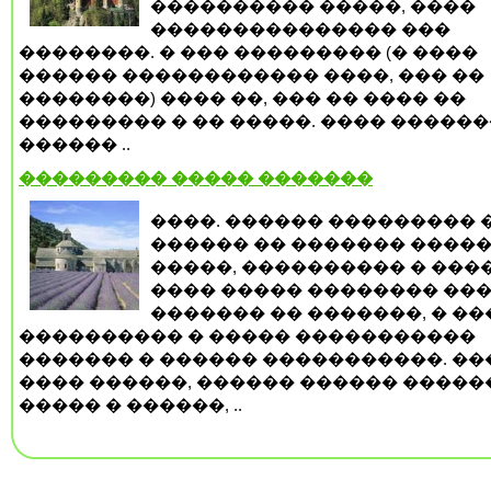
���������� �����, ����
��������������� ���
��������. � ��� ��������� (� ����
������ ������������ ����, ��� ��
��������) ���� ��, ��� �� ���� ��
��������� � �� �����. ���� �����
������ ..
��������� ����� �������
����. ������ ��������� 
������ �� ������� ����
�����, ���������� � ���
���� ����� �������� ���
������� �� �������, � �
���������� � ����� �����������
������� � ������ �����������. �
���� ������, ������ ������ �����
����� � ������, ..