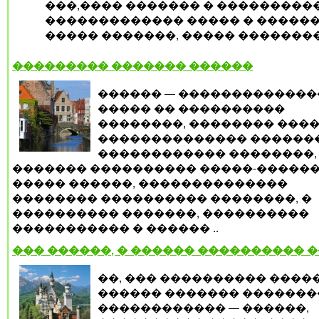
���,���� ������� � ���������
������������� ����� � �����
����� �������, ����� �������
��������� ������� ������
������ — ������������
����� �� ����������
��������, �������� ����
�������������� �������
������������ ��������,
������� ���������� �����-������
����� ������, ��������������
�������� ���������� ��������, �
���������� �������, ����������
����������� � ������ ..
��� ������, � ������ ���������� 
��, ��� ���������� ����
������ ������� �������
������������ — ������,