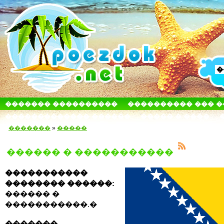
������� ����������
���������� ��� 
������������� ������
����� � ����
�������
»
�����
������ � �����������
�����������
�������� ������:
������ �
�����������.�
�������