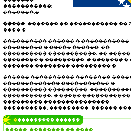
�����������:
�������.�
�����:
������� �� ����������� �� 2
����.�
���������� ������ � �����������
��������� � ����� ������, ��
���������� �����������. �� �����
�������� � ���������, � ������� � 
������� �������� ���������.�
������ ���������� �������� ����
������������� ����������� �
���������� ���������, ���������
�����������. � ����� �����������
��������� ���������������
����������, ���������, ������ ���
���������� ������
�����, �������� �� ����