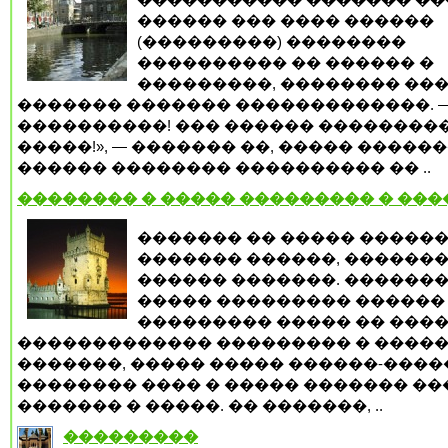
������ ��� ���� ������
(���������) ��������
���������� �� ������ �
���������, �������� ���
������� ������� �������������. —
����������! ��� ������ ��������
�����!», — ������� ��, ����� �����
������ �������� ���������� �� ..
�������� � ����� ��������� � ��
������� �� ����� �����
������� ������, ������
������ �������. �������
����� ��������� ������
��������� ����� �� ����
������������� ��������� � ����
�������, ����� ����� ������-����
�������� ���� � ����� ������� �
������� � �����. �� �������, ..
���������