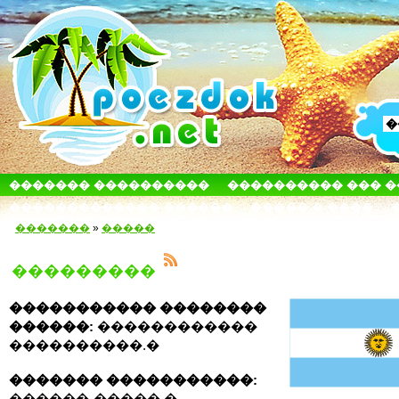
������� ����������
���������� ��� 
������������� ������
����� � ����
�������
»
�����
���������
����������� ��������
������:
������������
����������.�
������� �����������:
������-�����.�