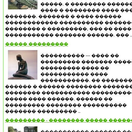
�����. � �������� �����
���� � �������� ���� ��
�������. ������� � ���� ������
������������ ���������� ������
�������� � ���������, ��� �� ����
����������� ������� ������. ��� .
����� ���������
���������� — ���� ��
��������� ������� �����
��������� ���� ��
����������� ����
�����������. �� ������
������ � ������ �������� ������
�������� ����������� ���������
����� ���� ������. ������ ��
��������� �������� ����������
������� ��������� ..
��������� - �������� ����� �����
����������� ������� �