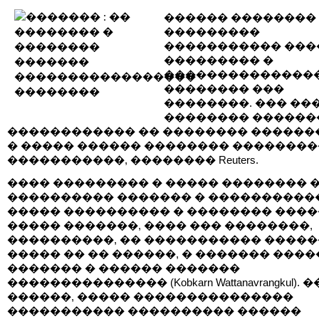
������ ��������
���������
����������� ���
��������� �
��������������
�������� ���
��������. ��� ��
�������� ������
������������ �� �������� ������
� ����� ������ �������� �������
�����������, �������� Reuters.
���� ��������� � ����� �������� 
���������� ������� � ����������
����� ���������� � �������� ����
����� �������, ���� ��� ��������,
����������, �� ����������� ������
����� �� �� ������, � ������� ���
������� � ������ �������
��������������� (Kobkarn Wattanavrangkul). 
������, ����� ���������������
����������� ���������� ������