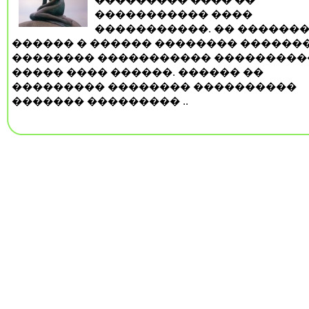
����������� ����
�����������. �� ������
������ � ������ �������� ������
�������� ����������� ���������
����� ���� ������. ������ ��
��������� �������� ����������
������� ��������� ..