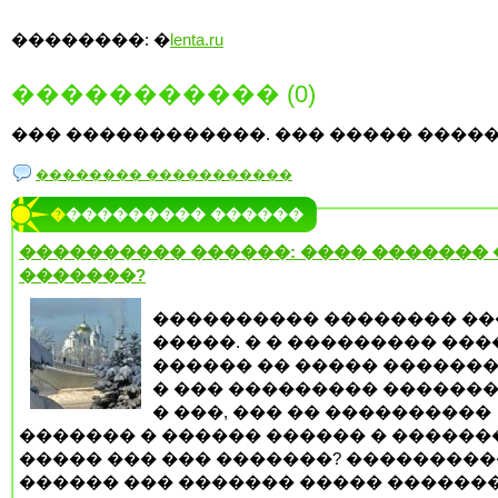
��������: �
lenta.ru
����������� (0)
��� ������������. ��� ����� �����
�������� �����������
���������� ������
���������� ������: ���� �������
�������?
���������� �������� ��
�����. � � ��������� ��
������ �� ����� �������
� ��� ��������� �������
� ���, ��� �� ����������
������� � ������ ������ � ������
����� ��� ��� �������? ���������
������ ��� ������� ����� ������