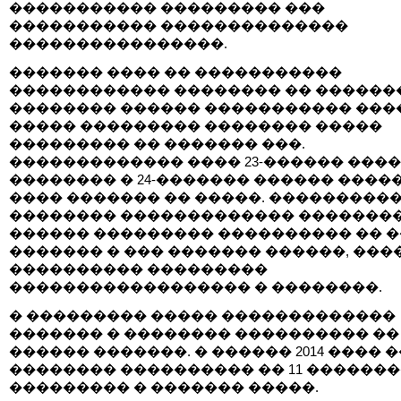
����������� ��������� ���
����������� ��������������
����������������.
������� ���� �� �����������
������������ �������� �� ������
�������� ������ ����������� ���
����� ��������� �������� �����
��������� �� ������� ���.
������������� ���� 23-������ ���
�������� � 24-������� ������ ����
���� ������� �� �����. ���������
�������� ������������� �������
������ ��������� ���������� �� 
������� � ��� ������� ������, ���
���������� ���������
������������������ � ��������.
� ��������� ����� �������������
������� � �������� ���������� ��
������ �������. � ������ 2014 ���� 
�������� ���������� �� 11 �������
��������� � ������� �����.