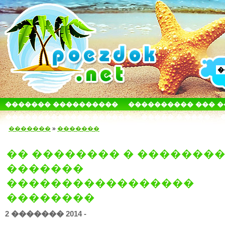
������� ����������
���������� ��� 
������������� ������
����� � ����
�������
»
�������
�� �������� � �������
�������
�����������������
��������
2 ������� 2014 -