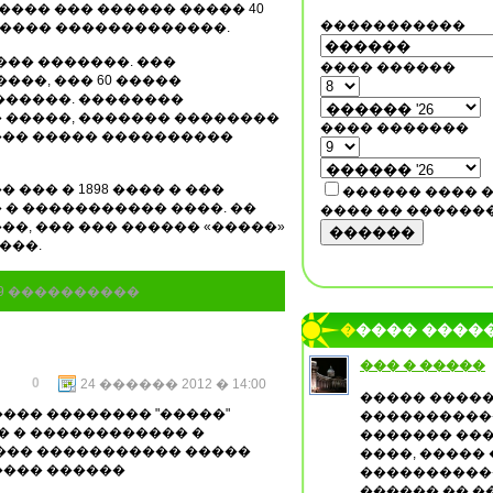
���� ��� ������ ����� 40
�����������
����� �������������.
��� �������. ���
���� ������
���, ��� 60 �����
������. ��������
 �����, ������� ��������
���� �������
��� ����� ����������
��� � 1898 ���� � ���
������ ���� 
� ����������� ����. ��
���� �� ������
�, ��� ��� ������ «�����»
������
���.
49 ����������
����� ����
��� � �����
0
24 ������ 2012 � 14:00
����� �����
��� �������� "�����"
�����������
�� � ������������ �
������� ��
 ��� ����������� �����
����, �����
���� ������
�����������
������ �� �