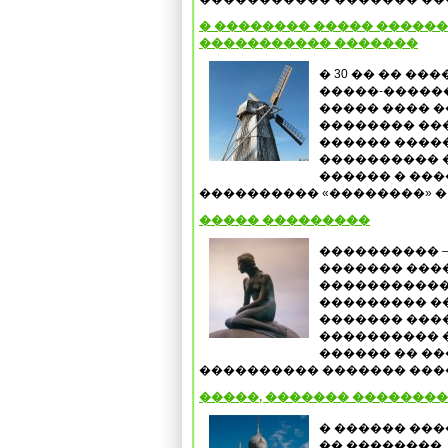
� �������� ����� �������
����������� �������
� 30 �� �� �
�����-������
����� ���� �
�������� ��
������ �����
���������� 
������ � ���
���������� «��������» � 
����� ���������
���������� 
������� ����
�����������
��������� �
������� ���
���������� �
������ �� �
���������� ������� ����
�����, ������� ��������
� ������ ���
�� ��������,