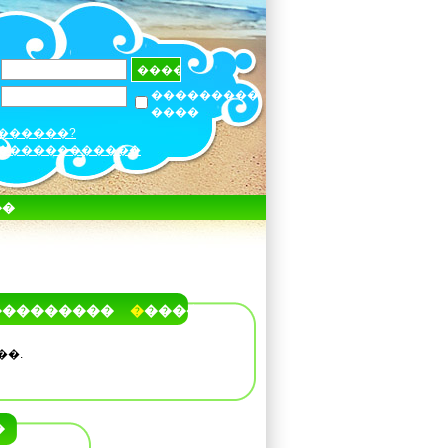
���������
����
������?
������������
��
���������
�����
��.
�