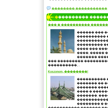
�������� �����������
���������� �����
��� � ���������� ������
������ ��� �
���������� 
�����������
��������� �
���� ��� ����
����, ����� 
������� ����
��� ��������� ��������
����������, ..
Koszonom, ��������!
���������� 
������� �� �
������� ����
���� � �����
�������. ���
�����������
�������� � �
����������� ������� ����