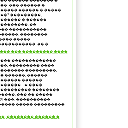
�� ������ ������� �
��. ��� ������ �
����� ������ � �����
��? ���������,
������ � ������
��������. ��
��� �����������
�����, ��������
���� �����
���������. �� � ..
���� ��� ��������� ����
��� �������������
��, ��������� ����
������� ���������,
� ������, ������
������ ������
������... � ����
��������� ��������
����, ��� �� �����
I ���. ����������
����� ����� ���������
�, �������� ������ �