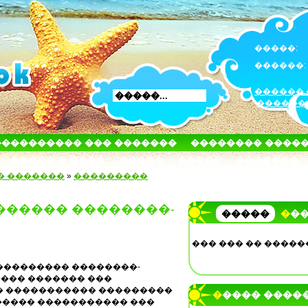
�����:
������:
������ 
������
���������� ��� �������
�������� ����
����� � ����
�����
�����
�������
� �������
»
���������
������ ��������-
�����
��
��� ��� �� �����
��������� ��������-
����� ������� ���
� ����������� ���������
����� ����
������ ����������� ���