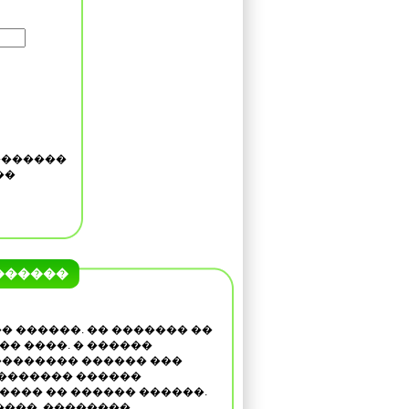
�������
��
������
� ������. �� ������� ��
� ����. � ������
�������� ������ ���
 ������� ������
��� �� ������ ������.
����, ��������