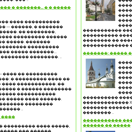
����
����
�� � �������... � � �����
����
����
����
����� ���� ����������
����
� — ������, � �������
����������� ��
�����. �� ��������,
���������� ����
���� ��������� ������
�������� �� ���
� �����. �������
������������� ��
�������� ���������
��� ����� �������...
�������: ����� 
�������� ��������. ..
����
����
����
— ���� �� ���������
����
��: � ��������� ���� ��
����
 ���� �����������. ��
����
����� � ������ ��������
����
����� �����������
���������� ����
� ����� ���� ������.
������������� XX
�������� ��������
������� ������
����� ..
�������� ..
 ����
����������� ���
������ �� �����
� ��������� ���� �����,
 ����� ��� ������