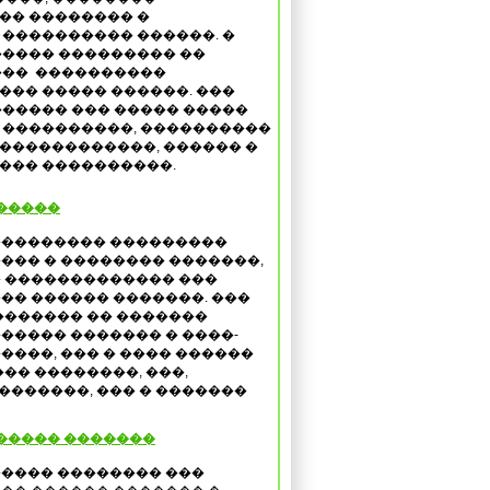
�� �������� �
���������� ������. �
����� ��������� ��
���
����������
�� ����� ������. ���
����� ��� ����� �����
 ����������, ����������
������������, ������ �
��� ����������.
�����
�������� ���������
��� � �������� �������,
 ������������� ���
�� ������ �������. ���
������� �� �������
����� ������� � ����-
����, ��� � ���� ������
�� ��������, ���,
�������, ��� � �������
����� �������
���� �������� ���