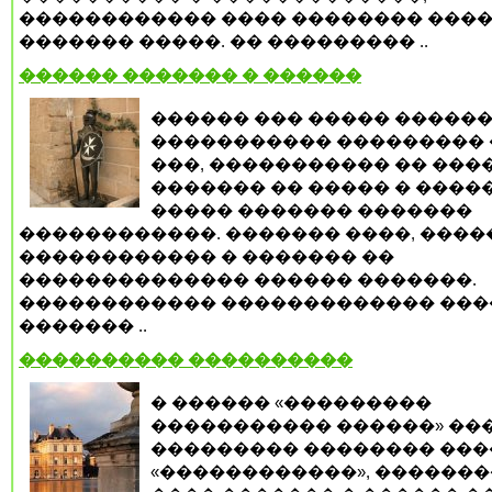
������������ ���� �������� ���
������� �����. �� ��������� ..
������ ������� � ������
������ ��� ����� �����
����������� ��������� 
���, ����������� �� ���
������� �� ����� � �����
����� ������� �������
������������. ������� ����, ����
������������ � ������� ��
�������������� ������ �������.
������������ ������������� ���
������� ..
���������� ����������
� ������ «���������
����������� ������» ��
��������� �������� ���
«������������», ������