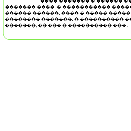
���� ������� � ������ �
������� ����. � ����������� ���
������ ������, ���� � ����� �����
�������� �������, � ���������� �
�������, �� ��� � ���������� ��� ..