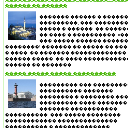
������ �� ������
������� ������ � �����
���������, ��� �������
����� � ������. �� ����
�� ���� � ����������: «��
��� ����� ������ ������
��������! ������� �� ����� �� ���
� ����, �� ������� �������������
������ �����. �� ���� ����������
������ �� �������. ..
����� ����� �����-����������
��������� ��� ��������
���������� �������
�������� � �������� ���
��������� ���� �������
������� �����������
����������. ��� ����� ��������
������������ ��������������
���������� � �������������,