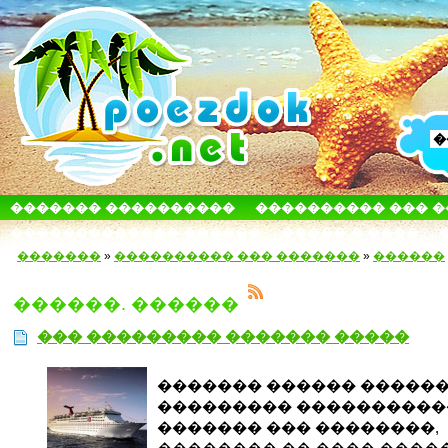
������� ����������
���������� ��� 
������������� ������
����� � ����
�������
»
���������� ��� �������
»
������
������. ������
��� ��������� ������� �����
������� ������ �����
��������� ����������
������� ��� ��������,