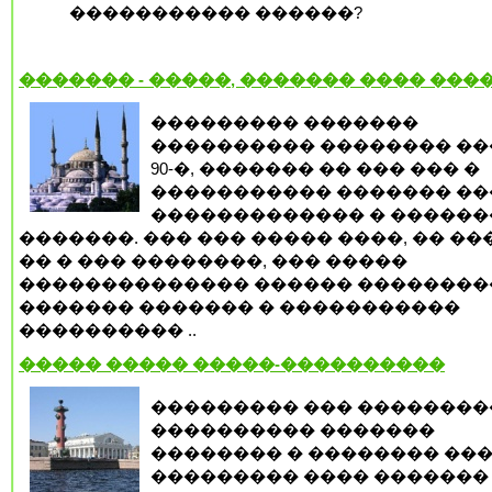
����������� ������?
������� - �����, ������� ���� ���
��������� �������
���������� �������� �
90-�, ������� �� ��� ��� �
����������� ������� �
������������� � ������
�������. ��� ��� ����� ����, �� �
�� � ��� ��������, ��� �����
�������������� ������ ��������
������� ������� � �����������
���������� ..
����� ����� �����-����������
��������� ��� ��������
���������� �������
�������� � �������� ���
��������� ���� �������