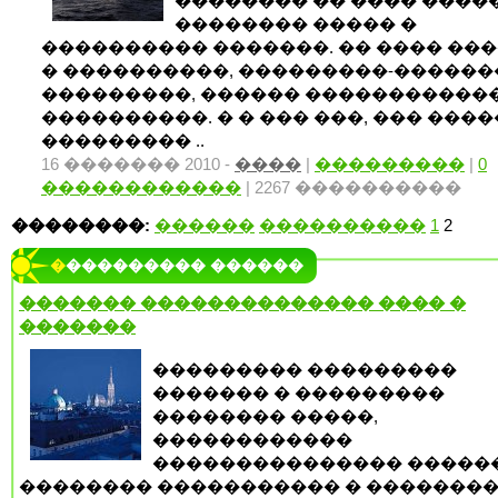
�������� �� ���� ����
�������� ����� �
���������� �������. �� ���� ��
� ����������, ���������-�����
���������, ������ ������������
����������. � � ��� ���, ��� ���
��������� ..
16 ������� 2010 -
����
|
���������
|
0
������������
| 2267 ����������
��������:
������
����������
1
2
���������� ������
������� �������������� ���� �
�������
��������� ���������
������� � ���������
�������� �����,
������������
��������������� �����
�������� ����������� � �������