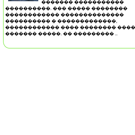
������� �����������
����������. ��� ����� ��������
������������ ��������������
���������� � �������������,
������������ ���� �������� ���
������� �����. �� ��������� ..