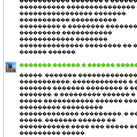
����������� ������� � �����
���������� ��������������� 
���������������� �������.
����������� ����������
��������� � �������� ������
��������� �����������
������������ �������
�������������� �������� �� 
������ ������.
������� ������ � ������ ����
�����. ������� �������������
�����������, ������������ � 
������� ������� �������� � �
�������. � ��������� ������ �
����� ����������� ������ ���
��������� ���������
������������� ���������, � �
�����, ������� ������ ��
����������� ���� ��� ����� �
��������� �����.