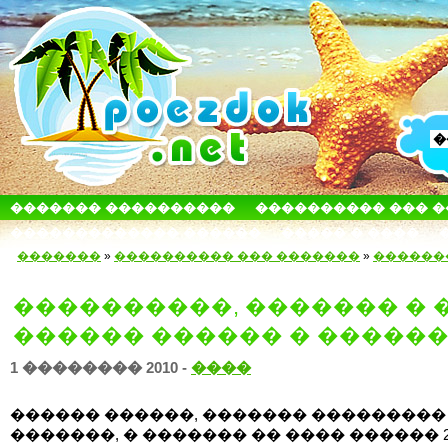
������� ����������
���������� ��� 
������������� ������
����� � ����
�������
»
���������� ��� �������
»
������
����������, ������� � 
������ ������ � �����
1 �������� 2010 -
����
������ ������, ������� ���������
�������, � ������� �� ���� ������ 20