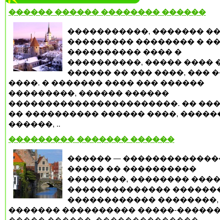
������ ������ �������� ������
�����������, ������� ��
��������� �������� � �
���������� ���� �
����������, ����� ���� 
������ �� ��� ����, ��� 
����. � ������� ���� ��� ������
���������, ������ ������
�����������������������. �� ���
�� ���������� ������ ����, �����
������, ..
��������� ������� ������
������ — ������������
����� �� ����������
��������, �������� ����
�������������� �������
������������ ��������,
������� ���������� �����-������