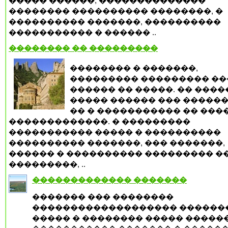
����� ������, ��������������
�������� ���������� ��������, �
���������� �������, ����������
����������� � ������ ..
�������� �� ���������
�������� � �������,
��������� ��������� ��
������ �� �����. �� ����
����� ������ ��� ������
�� � ����������� �� ���
�������������. � ���������
����������� ����� � ����������
���������� �������, ��� �������,
������ � ���������� ��������� �
���������, ..
������������� �������
������� ��� ��������
������������������� ������
����� � �������� ����� �����