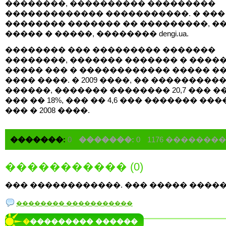
��������, ���������� ���������
������������� �����������. � ���
�������� ������� �� ���������, ��
����� � �����, �������� dengi.ua.
�������� ��� ��������� �������
��������, ������� ������� � �����
����� ��� � ������������ ����� ��
���� ����. � 2009 ����, �� ���������
������, ������� �������� 20,7 ��� �
��� �� 18%, ��� �� 4,6 ��� ������� ���
��� � 2008 ����.
�������:
0
�������:
0
1176 �������
����������� (0)
��� ������������. ��� ����� �����
�������� �����������
���������� ������