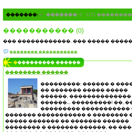
�������:
0
�������:
0
1271 ��������
����������� (0)
��� ������������. ��� ����� �����
�������� �����������
���������� ������
�������� ������
���������: ������ � ���
�� ������� ����� �����
������, ��������������
������... ���������! ��, ��
��������� ����������� 
������� ����������� � �������� 
����� ������� �� ������� ������
�������� � ������� ������, �� ��