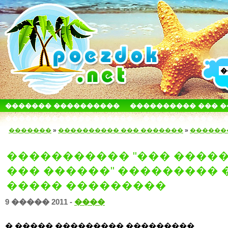
������� ����������
���������� ��� 
������������� ������
����� � ����
�������
»
���������� ��� �������
»
������
����������� "��� ����
��� ������" ��������� 
����� ���������
9 ����� 2011 -
����
� ����� ��������� ���������