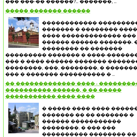
��� ���-�� ������?.. �������, ..
����� ������� ������
������������ ��������
������� � �������� ����
���� ������������� ���
������ ������ �������. 
�������� �� �������
��������� ������� � ����-�������
��� � ���� ������ ������� ������
��������, ���, ��������, � ������
��� � ������� ���������� � ..
�� ������������� ���� - ��������
���������� ������, � �� �����
����������� ���� ����
� ����� ���� ���� �����
������� �� �� ������� �
������ �����������
��������. � ��� ���
���������� �������� ��