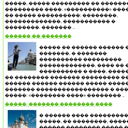
�����, ����� ��������� �� ������
��������� ����. «����������» ���
�� ����� ����������: ��������,
�������������, ����������� �
��������. ������� ..
������ �� �������
����� �� ������ ������ 
�������, � �������
���������� ���������
�������������, ���� �� 
���������� � ����, ����
�� �������� ������� ��������� �
������ ������ ������ ����� ����
������� ����������������� � ��
�����: «�������� ����» �������� ..
�����, ������� �������� ����
� ������ ���� ���������
�����, �� ��������, ����
������ �������� ����� 