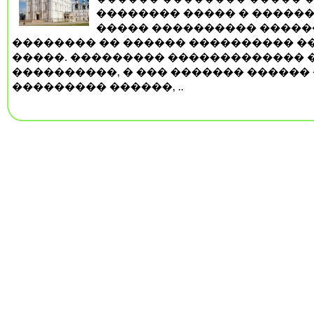
�������� ����� � �����
����� ���������� ����
�������� �� ������ ���������� ��
�����. ��������� ������������� 
����������, � ��� ������� ������ 
��������� ������, ..