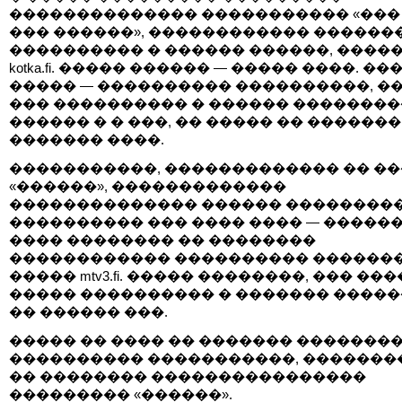
�������������� ����������� «���
��� ������», ������������ ������
���������� � ������ ������, ����
kotka.fi. ����� ������ — ����� ����. ��
����� — ���������� ����������, �
��� ���������� � ������ ��������
������ � � ���, �� ����� �� �������
������� ����.
�����������, ������������� �� �
«������», �������������
�������������� ������ ���������
���������� ��� ���� ���� — �����
���� �������� �� ��������
������������ ���������� �������
����� mtv3.fi. ����� ��������, ��� ��
����� ���������� � ������� �����
�� ������ ���.
����� �� ���� �� ������� �������
���������� �����������, �������
�� �������� ����������������
��������� «������».