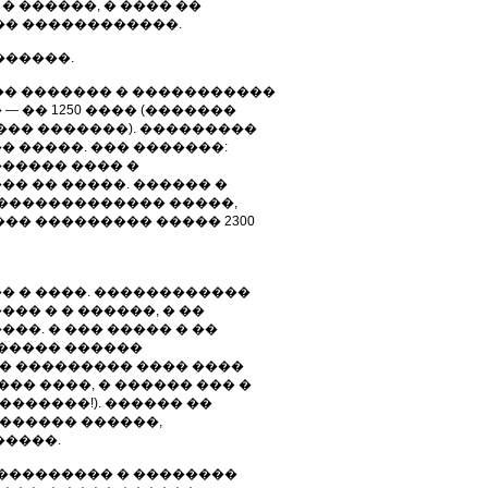
 ������, � ���� ��
�� ������������.
������.
�� ������� � �����������
�� — �� 1250 ���� (�������
���� �������). ���������
 �����. ��� �������:
����� ���� �
� �� �����. ������ �
�������������� �����,
�� ��������� ����� 2300
�� � ����. ������������
�� � � ������, � ��
��. � ��� ����� � ��
������ ������
� ��������� ���� ����
�� ����, � ������ ��� �
�������!). ������ ��
������ ������,
�����.
���������� � ��������