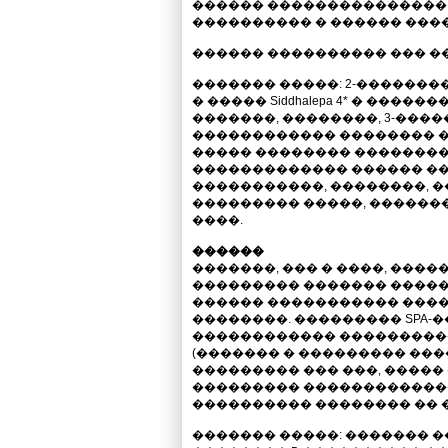
������ ��������������� �
���������� � ������ ���
������ ���������� ��� �
������� �����: 2-�������
� ����� Siddhalepa 4* � �����
�������, ��������, 3-���
������������ �������� ��
����� �������� ��������
������������� ������ ���
�����������, ��������, 
��������� �����, �������
����.
������
�������, ��� � ����, ����
��������� ������� ������
������ ����������� �����
��������. ��������� SPA-
������������ ���������
(������� � ��������� ����
��������� ��� ���, ����� 
��������� ������������
���������� �������� �� 
������� �����: ������� 