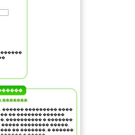
�������
��
������
� �������
. ������ ��������� ����
�� �� ������� ������
�, ���������� � �������
 ����� �������� �����,
��� �� �������, � ������