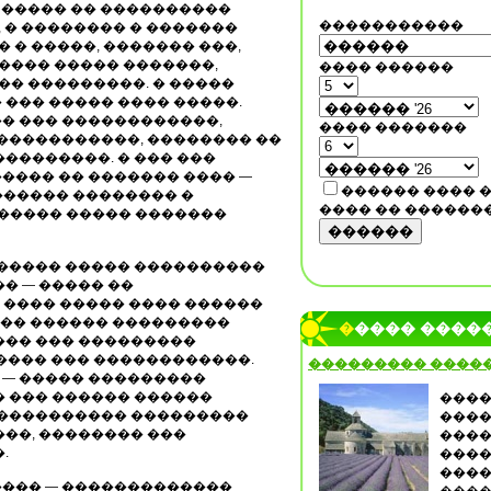
 ����� �� ����������
�����������
 � �������� � �������
 � �����, ������� ���,
���� ����� �������,
���� ������
� ���������. � �����
��� ����� ���� �����.
� ��� ������������,
���� �������
������������, �������� ��
��������. � ��� ���
���� �� ������� ���� —
������ ���� 
 ������ �������� �
���� �� ������
������ ����� �������
������
������ ����� ����������
� — ����� ��
 ���� ����� ���� ������
���� ������ ���������
����� ����
��� ��� ���������
���� ��� ������������.
��������� ����
� — ����� ���������
� ��� ������ ������
����
����������� ���������
����
��, �������� ���
����
.
����
����
���� — �������������