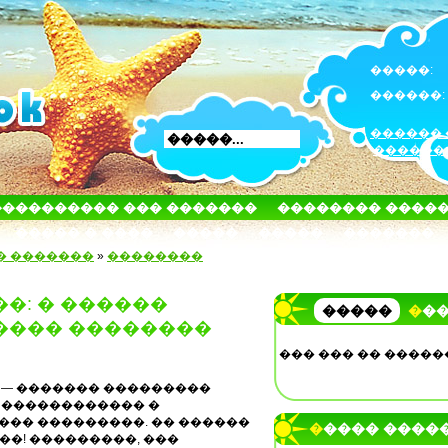
�����:
������:
������ 
������
���������� ��� �������
�������� ����
����� � ����
�����
�����
�������
� �������
»
��������
��: � ������
�����
��
���� ��������
��� ��� �� �����
 — ������� ���������
 ������������ �
��� ���������. �� ������
����� ����
���! ���������, ���