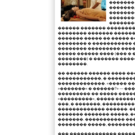
�������
�������,
��������
�������
��������
������ ������� �������� 
�������� ������� ������
������� ����� �� ����� 
�������� � ����������� �
�������� ��������� ����
����� ������ ���� (��� �
��������) � ������� ���
��������.
�� ������ ������ ���� �
������������, � ��������
�������������. «����� ��
»�������« � ������?» — �
��������� �� ����� ����
«���������», ����� �����
���, � �������, ��������
������������� ������. �
������� ������� �����, 
�������. ����������� ���
�������� �����, ��������
��� ������������� ����