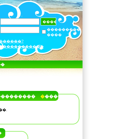
���������
����
������?
������������
��
���������
�����
��.
�