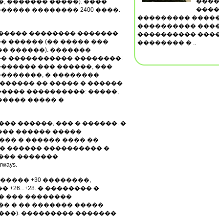
����
, ������� �����). ����
����
����� �������� 2400 ����.
��������� �����
���������� ����
������ �������� �������
���������� �����
 ������ (�� ����� ���
�������� � ..
� ������). �������
� ����������� ��������:
������ ��� ������, ���
��������, � ��������
������� �� ����� � ������
����� ����������: �����,
����� ����� �
�� ������, ��� � ������. �
��� ������ �����
��� � ������ ���� ��
�� ������ ���������� �
���� �������
ways.
����� +30 ��������,
26...+28. � �������� �
� ��� ��������
�� � �� ������� �����
���). ��������� �������