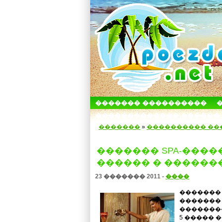
������� ����������
������������� ������
�������
»
���������� ��
������� SPA-����
������ � ������
23 ������� 2011 -
����
�������
�������
�������
5 ����� 