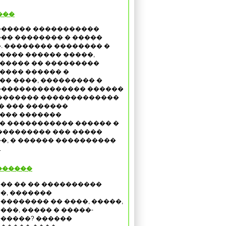
���
������ �����������
�� �������� � �����
. �������� �������� �
���� ������ �����,
����� �� ���������
���� ������ �
� ����, ��������� �
��������������� ������
�������� �������������
�� ��� �������
��� �������
� ����������� ������ �
��������� ��� �����
�, � ������ ����������
.
������
�� �� �� ����������
�, �������
�������� �� ����, �����,
���, ����� � �����-
�����? ������