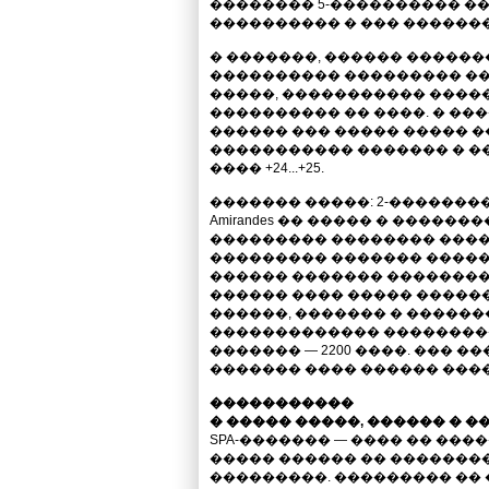
�������� 5-���������� ��
���������� � ��� ������
� �������, ������ ������
���������� ��������� �����
�����, ����������� ����
���������� �� ����. � ��
������ ��� ����� ����� �
����������� ������� � ��� 
���� +24...+25.
������� �����: 2-��������� 
Amirandes �� ����� � �������
��������� �������� �������
��������� ������� �����
������ ������� ���������
������ ���� ����� ������
������, ������� � �������
������������� ��������
������� — 2200 ����. ��� 
������� ���� ������ ���
�����������
� ����� �����, ������ � �
SPA-������� — ���� �� ��
����� ������ �� �������
���������. ��������� �� 