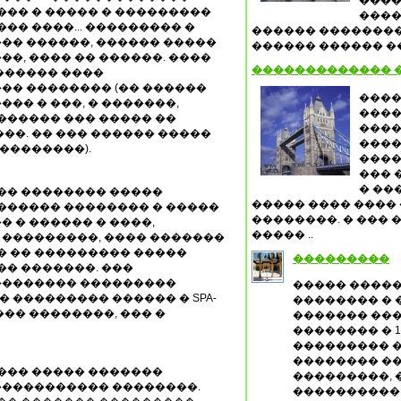
����
��� � ����� � ���������
����
�� ����... ��������� �
������ ��������
�� ������, ������ �����
������ ������ ���
��, ���� �� ������. ����
������������� 
������ ����
�� �������� (�� ������
����
��� � ���, � �������,
����
������ ��� ����� ��
����
��. �� ��� ������ �����
����
��������).
����
��� 
� ��
��� �������� �����
����� ���� ����
������ �������� � �����
��������. � ���
 � ������ � ����,
����� ..
� ���������, ���� �������
� �� ��������� �����
���������
�� �������. ���
�������� ���������
����� ����
� ��������� ������ � SPA-
�������� � 
�� ��������, ��� �
������� ��
�������� � 1
��������� �
�������� ��
���� ����� �������
���������, 
����������� ��������.
���������� 