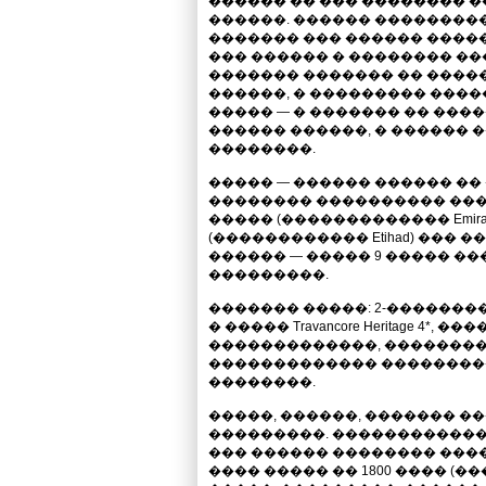
������ �� ��� �������� 
������. ������ ��������
������� ��� ������ �����
��� ������ � �������� ��
������� ������� �� ����
������, � ��������� �����
����� — � ������� �� ���
������ ������, � ������ �
��������.
����� — ������ ������ ��
�������� ���������� ���
����� (������������� Emirat
(������������ Etihad) ��� ����
������ — ����� 9 ����� �
���������.
������� �����: 2-�������
� ����� Travancore Heritage 4*, 
�������������, ����������
������������� ��������
��������.
�����, ������, ������� 
���������. ������������ 
��� ������ �������� ���
���� ����� �� 1800 ���� (�