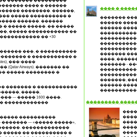
��� ������� ���������
������� ���� � ������
���� � ����
����� ��������. ������,
��� ����� ���������� �
������� ��
����� ������. ������
������ ����
 � ����� �����. �� �����
������ ����
���, ����� ����������� ��
����������
����������� �� +30
����������
����������
�����������
 ������ ���, � ����������
������� ��
������� � ����������� �
����, ����
es), ���-����
������� - �
 (Qatar Airways). ������� ��
����������
��� ����� �������� �
����������
�������, ��
������ ����
�� ������� � �����������
����������
���������, �����,
� — ����� 1600 ����.
��������� ����
� ������������
����
����
������� ����������
����
������� — «����� �����»,
����
������. �������������
����
�� ����� �� ���������� �