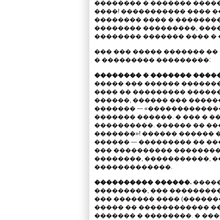
�������� � ������� ����
����! ����������� ���� ��
�������� ���� � ��������
�������� ���������, ���
�������� ������� ���� �
��� ��� ����� ������� �
� ��������� ���������:
�������� � ������� �����
����� ��� ������ ������
���� �� ��������� �����
������, ������ ��� ������
������� — «������������
������� ������. � ��� � �
����������. ������ �� ��
�������»! ������ ������ �
������ — ��������� �� ��
��� ���������� ��������
��������, �����������, 
�������������.
���������� ������.
�����
���������, ��� ��������
��� ������� ���� (������
����� �� ������������ �
������� � ��������. � ���