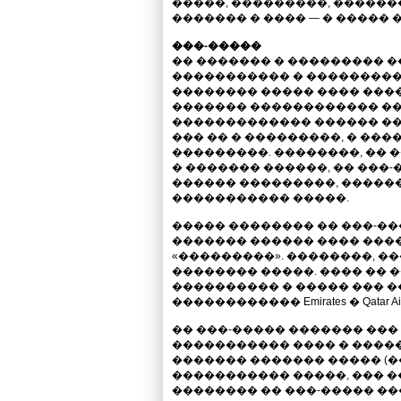
�����, ���������, �������
������� � ���� — � ����� �
���-�����
�� ������� � ��������� 
����������� � ����������
�������� ����� ���� ����
������� ������������ ��
������������� ������ ��
��� �� � ���������, � ���
���������. ��������, �� 
� ������� ������, �� ���-
������ ���������, �����
����������� �����.
����� �������� �� ���-���
������� ������ ���� ���
«���������». ��������, ��
�������� �����. ���� �� 
���������� � ����� ��� 
������������ Emirates � Qatar Air
�� ���-����� ������� ��� 
����������� ���� � ������ +
������� ������� ����� (�
����������� �����, ��� �
�������� �� ���-����� ��