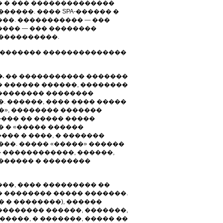
� � ��� ��������������
�����. ���� SPA-������ �
��. ����������� — ���
���� — ��� ��������
 ����������.
� ������� ��������������
.
�� ����������� �������
� ������ ������, ��������
�������� ��������
. ������, ���� ���� �����
�», �������� �������
���� �� ����� �����
� � «����� ������
��� � ����, � �������
���. ����� «�����» ������
 ������������, ������,
������� � ��������
��, ���� ��������� ��
� �������� ����� �������.
� � ��������), ������
�������� ������, �������,
�����, � �������, ����� ��