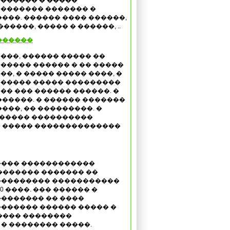
������ � �����
������� ������� �
���. ������ ���� ������,
����, ����� � ������, ..
������
���, ������ ����� ��
����� ������ � �� �����
��, � ����� ����� ����, �
����� ����� ���������
�� ��� ������ ������. �
������. � ������ �������
����, �� ���������. �
 ����� ����������
 � ����� ��������������
���� ������������
������� ������� ��
��������� �����������
0 ����. ��� ������ �
������� �� ����
������ ������ ����� �
���� ��������
� �������� �����.