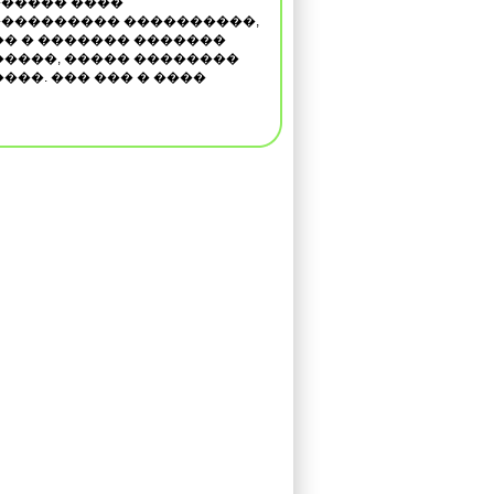
����� ����
��������� ����������,
� � ������� �������
����, ����� ��������
��. ��� ��� � ����