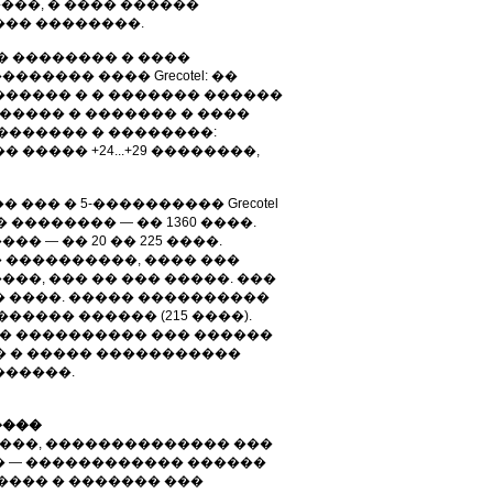
���, � ���� ������
��� ��������.
� �������� � ����
���� ���� Grecotel: ��
������ � � ������� ������
������ � ������� � ����
������� � ��������:
����� +24...+29 ��������,
��� � 5-���������� Grecotel
� �������� — �� 1360 ����.
 — �� 20 �� 225 ����.
 ����������, ���� ���
��, ��� �� ��� �����. ���
 ����. ����� ����������
����� ������ (215 ����).
� ���������� ��� ������
��� � ����� �����������
������.
����
�����, �������������� ���
� — ������������ ������
���� � ������� ���