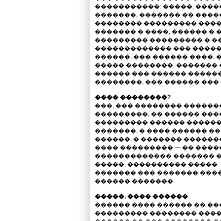
�����������: �����, ����
�������, ������� �� �����
�������� ��������� ����
������� � ����, ������ � �
��������� ��������� � �
������������� ��� �����
������, ��� ������ ����. �
����� ��������, ������� 
������ ��� ������ ������
��������, ��� ������ ��� 
���� ��������?
���, ��� �������� �����
���������, �� ������ ���
��������� ������ �������
�������. � ���� ������ �
������, � ������� ������
���� ��������� — �� ����
������������� ������� 
�����, ���������� �����. 
������� ��� ������� ����
������ �������.
�����, ���� ������
������ ���� ������ �� �
��������� �������� ���