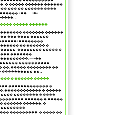
������� ����������
�, � ����� ������ ������
���� ��� �� ������ ����
����� «�� — 134»,
���, ..
����� ����� ������
������� ������� ������
�� ��� ���� ������
������) ��������
������ �� ������ �
�����, �������� ����� �
��� �������
���������. — «��
 ������ ����������
�� ��, ����� �������� ��
���������� �� ..
��� � ������ �����
��� ������������� �
, ������������ � �����
���� �������� � ����
��������� ������ � �����
 ������ ������, �
���������
�� ���������, � ���� ��