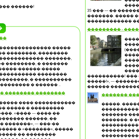
����
����
��� ������!
35 ��� — �� ����
�������. ����� ��
������������ ���
�
��������� - ���
��
����
����
��������������� �����
(���
�� ��������, ��������
����
������������� �������,
����
� ��������, � �������
����
�����-������-�����
����
����������� ��������
����������! ���
��������, � ����������
�����!», — �����
������� � ������ ..
������ �������� 
�� �������� ��������
������� ���
������ ���� �����������
�����. ����
�� ����� � ���������
�����������
��. «���� — ���� ��
������� ���
������� ������, ��
�������. � 
� �������», — ���-��
�����������
���� � «�������», �����
��������� 
����� �� ��������
�����������