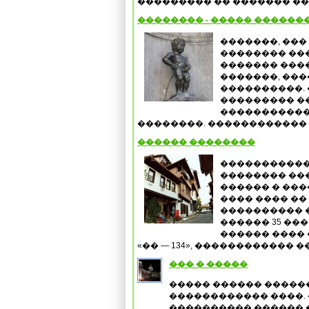
��������� �� ������� ���
�������� - ����� ������
�������, ���
�������� ���
������� ���
�������, ���
����������. 
��������� ��
����������� 
��������. ������������ �
������ ��������
�����������,
�������� ���
������ � ���
���� ���� ��
���������� �
������ 35 ���
������ ���� 
«�� — 134», ������������ ��
��� � �����
����� ������ ������
������������ ����.
���������� ������ �