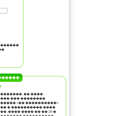
�������
��
������
�
�������, �� ����:
��� ��� ��������
����� «�� ����������»,
�� � ���������� ����
��, ���� ���� �� �� 16-�