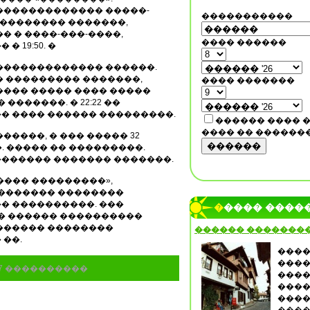
������������� �����-
�����������
��������� �������,
� � ����-���-����,
���� ������
 19:50. �
������������� ������.
� ��������� �������,
���� �������
���� ����� ���� �����
�������. � 22:22 ��
� ���� ������ ���������.
������ ���� 
���� �� ������
�����, � ��� ����� 32
������
. ����� �� ���������.
������ ������� �������.
��� ���������»,
�������� ��������
� ����������. ���
����� ����
 � ������ ����������
������ ��������
������ �������
��.
����
����
87 ����������
����
����
����