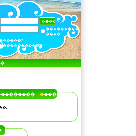
���������
����
������?
������������
��
���������
�����
��.
�