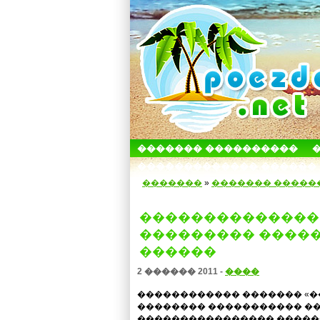
������� ����������
������������� ������
�������
»
������� �����
��������������
��������� �����
������
2 ������ 2011 -
����
������������ ������� «��
�������� ����������� ��
���������������� ������