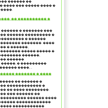
��� ������ ��
 ���� ��� ����� ���� �
�����.
���, �� ���������� �
 ������ � ������� ���
�� ������ ��������� �
��������� � ������
������� �������. ����
�� � ������,
������� ����� ����� �
�������� ������,
 �� ������
�����, � ���������
����� ����, ..
� ����� ������� � ����
������� �� ������ �
�� ������������ �
�� �� ���� ��������.
�� ��� ������ ��
��������� ������ ����
������ ������������
���� �����������