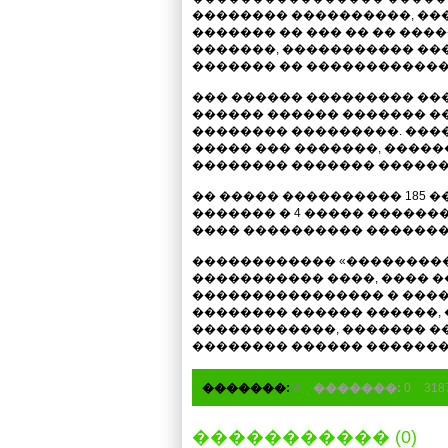
�������� ����������, ��
������� �� ��� �� �� ���
�������, ����������� ���
������� �� ������������� �
��� ������ ��������� ��
������ ������ ������� �
�������� ���������. ���
����� ��� �������, ������ 
�������� ������� ������
�� ����� ���������� 185 ��
������� � 4 ����� �������
���� ���������� �������
������������ «���������
����������� ����, ���� 
���������������� � ����
�������� ������ ������,
������������, ������� �
�������� ������ ������� 
�������:
0
�������:
0
31
����������� (0)