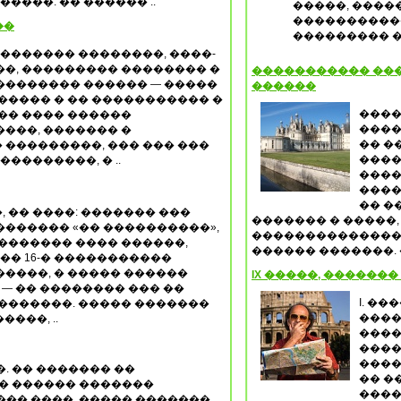
����. �� ������ ..
�����, ����
�����������
��
��������� 
 ������� ��������, ����-
�, ��������� �������� �
����������� ���
�������� ������ — �����
������
����� � �� ����������� �
����
�� ���� ������
����
���, ������� �
�� �
���������, ��� ��� ���
����
��������, � ..
����
����
�� �
 �� ����: ������� ���
������� � �����,
������ «�� ����������»,
�������������� 
������� ���� ������,
������ �������. �
 �� 16-� �����������
����, � ����� ������
IX �����, ������
 — �� �������� ��� ��
I. �
�������. ����� �������
����
����, ..
����
����
����
. �� ������� ��
�� �
 � ������ �������
����
�� ����, ����� �������