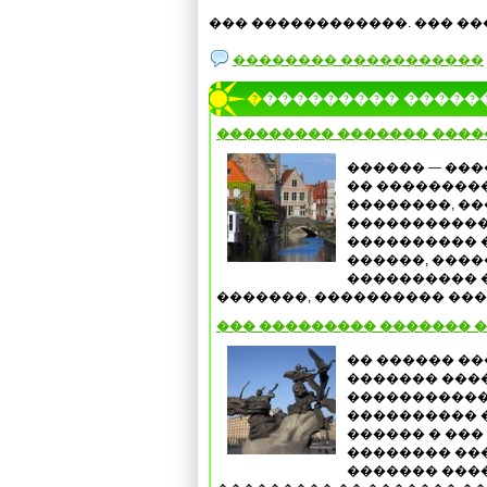
��� ������������. ��� ��
�������� �����������
���������� �����
��������� ������� ����
������ — ��
�� ��������
��������, �
�����������
���������� 
������, ���
���������� 
�������, ���������� ����
��� ��������� ������� 
�� ������ �
������� ���
������������
���������� 
������ � ��� 
�������� ���
������� ���