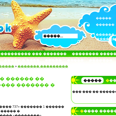
�����:
������:
������ 
������
���������� ��� �������
�������� ����
����� � ����
�����
�����
�������
�����
»
������� ���������
� ������ ��
�����
��
��� ������� �
��� ��� �� �����
��� 737» ������� 1 ������
����� ����
����� �
��� «��������».